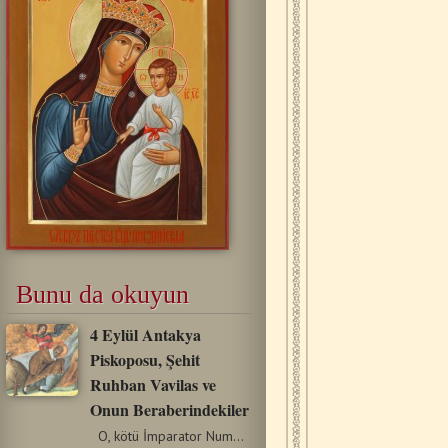
Bunu da okuyun
4 Eylül Antakya
Piskoposu, Şehit
Ruhban Vavilas ve
Onun Beraberindekiler
O, kötü İmparator Numerian’ın zamanında Antakya…