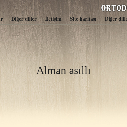
er
Diğer diller
İletişim
Site haritası
Diğer dill
Alman asıllı