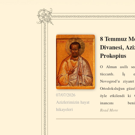
8 Temmuz Me
Divanesi, Azi
Prokopius
O Alman asıllı se
tüccardı. İş es
Novogrod’u ziyaret
Ortodoksluğun güzel
07/07/2026
öyle etkilendi ki 
Azizlerimizin hayat
inancını benim
hikayeleri
Read More