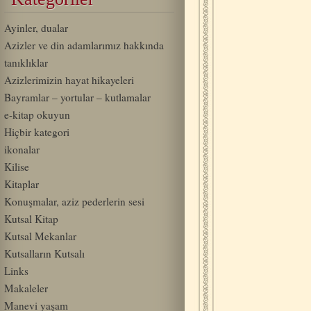
Ayinler, dualar
Azizler ve din adamlarımız hakkında
tanıklıklar
Azizlerimizin hayat hikayeleri
Bayramlar – yortular – kutlamalar
e-kitap okuyun
Hiçbir kategori
ikonalar
Kilise
Kitaplar
Konuşmalar, aziz pederlerin sesi
Kutsal Kitap
Kutsal Mekanlar
Kutsalların Kutsalı
Links
Makaleler
Manevi yaşam