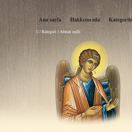
Ana sayfa
Hakkιmιzda
Kategoril
/ Kategori / Alman asıllı