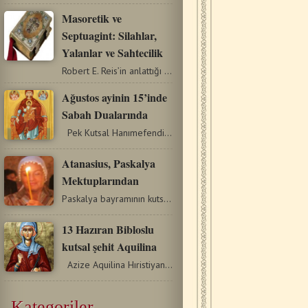
Masoretik ve
Septuagint: Silahlar,
Yalanlar ve Sahtecilik
Robert E. Reis’in anlattığı bir Kutsal Kitap Öyküsü…
Ağustos ayinin 15’inde
Sabah Dualarında
Pek Kutsal Hanımefendimiz Tanrıdoğuran ve Sonsuza…
Atanasius, Paskalya
Mektuplarından
Paskalya bayramının kutsal-gizemsel etkisi bizi tek bir topluluğun…
13 Hazıran Bibloslu
kutsal şehit Aquilina
Azize Aquilina Hıristiyan bir ailede doğdu ve henüz…
Kategoriler