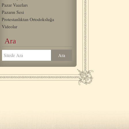
Pazar Vaazlarι
Pazarın Sesi
Protestanlıktan Ortodoksluğa
Videolar
Ara