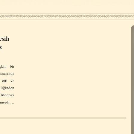
sih
z
çkin bir
nasında
 etti ve
liğinden
Ortodoks
sedi.…