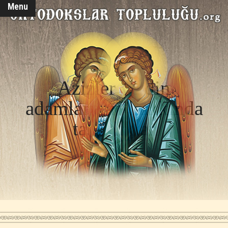
Menu
Azizler ve din
adamlarımız hakkında
tanıklıklar