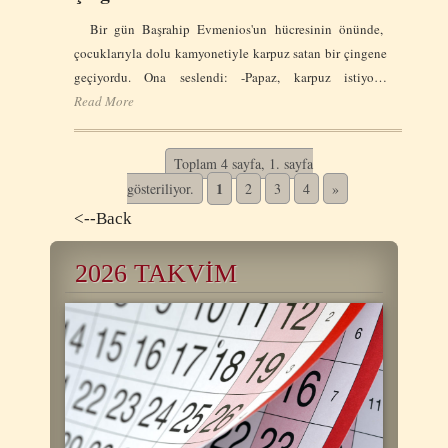
Bir gün Başrahip Evmenios'un hücresinin önünde,
çocuklarıyla dolu kamyonetiyle karpuz satan bir çingene
geçiyordu. Ona seslendi: -Papaz, karpuz istiyo…
Read More
Toplam 4 sayfa, 1. sayfa
1
gösteriliyor.
2
3
4
»
<--Back
2026 TAKVİM