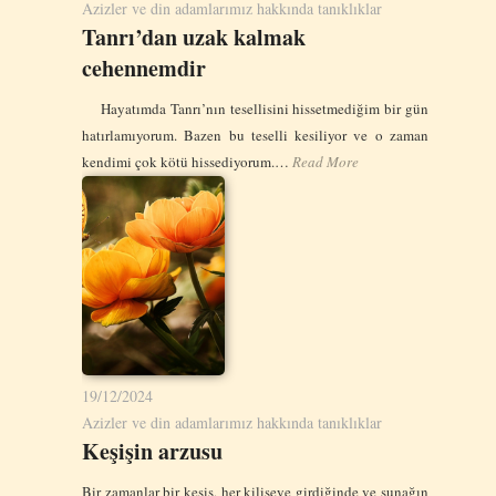
Azizler ve din adamlarımız hakkında tanıklıklar
Tanrı’dan uzak kalmak
cehennemdir
Hayatımda Tanrı’nın tesellisini hissetmediğim bir gün
hatırlamıyorum. Bazen bu teselli kesiliyor ve o zaman
kendimi çok kötü hissediyorum.…
Read More
19/12/2024
Azizler ve din adamlarımız hakkında tanıklıklar
Keşişin arzusu
Bir zamanlar bir keşiş, her kiliseye girdiğinde ve sunağın