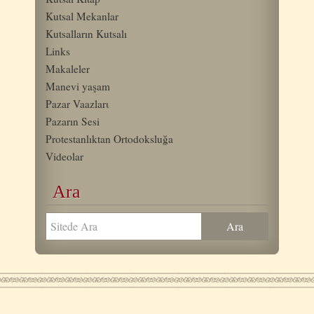
Kutsal Mekanlar
Kutsalların Kutsalı
Links
Makaleler
Manevi yaşam
Pazar Vaazlarι
Pazarın Sesi
Protestanlıktan Ortodoksluğa
Videolar
Ara