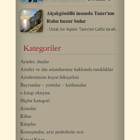
Pdf için buraya tıklayın
Alçakgönüllü insanda Tanrı’nın
Ruhu huzur bulur
- Üstat, bir kişinin Tanrı'nın Lütfu tarafından gölgelenebilmesi…
Kategoriler
Ayinler, dualar
Azizler ve din adamlarımız hakkında tanıklıklar
Azizlerimizin hayat hikayeleri
Bayramlar – yortular – kutlamalar
e-kitap okuyun
Hiçbir kategori
ikonalar
Kilise
Kitaplar
Konuşmalar, aziz pederlerin sesi
Kutsal Kitap