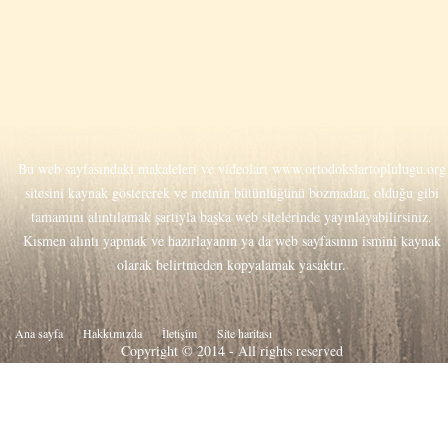
Bu web sayfasındaki makaleleri ve videoları
www.ortodokslartoplulugu.org
sitesini kaynak göstererek ve metnin bütünlüğünü bozmadan, olduğu gibi
tamamını alıntılamak şartıyla başka web sitelerinde yayınlayabilirsiniz.
Kısmen alıntı yapmak ve hazırlayanın ya da web sayfasının ismini kaynak
olarak belirtmeden kopyalamak yasaktır.
Ana sayfa
Hakkιmιzda
İletişim
Site haritası
Copyright © 2014 - All rights reserved