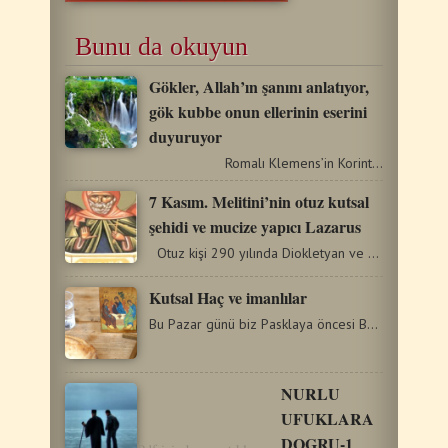
Bunu da okuyun
Gökler, Allah’ın şanını anlatıyor,
gök kubbe onun ellerinin eserini
duyuruyor
Romalı Klemens’in Korintililere…
7 Kasım. Melitini’nin otuz kutsal
şehidi ve mucize yapıcı Lazarus
Otuz kişi 290 yılında Diokletyan ve Maksimiyanos yönetiminde…
Kutsal Haç ve imanlılar
Bu Pazar günü biz Pasklaya öncesi Büyük Oruç’un ortasındayken,…
NURLU
UFUKLARA
DOGRU-1