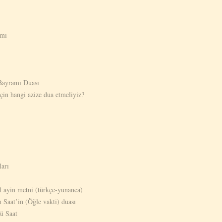
amı
 Bayramı Duası
in hangi azize dua etmeliyiz?
ları
l ayin metni (türkçe-yunanca)
 Saat’in (Öğle vakti) duası
ü Saat