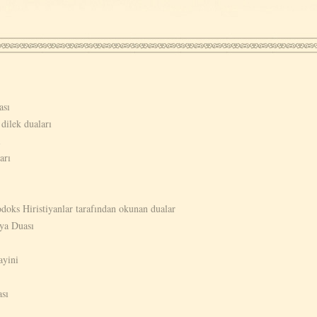
ası
dilek duaları
ı
arı
odoks Hiristiyanlar tarafından okunan dualar
lya Duası
ayini
sı