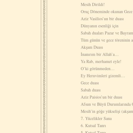
Mesih Dirildi!
Oruç Döneminde okunan Gece
Aziz Vasilios’un bir duası
Dünyanın esenliği için
Sabah duaları Pazar ve Bayram
Tüm günün ve gece töreninin aç
Akşam Duası
İnanırım bir Allah’a…
Ya Rab, merhamet eyle!
O’ki görünmeden…
Ey Heruvimleri gizemli…
Gece duası
Sabah duası
Aziz Paisios’un bir duası
Afsun ve Büyü Durumlarında
Mesih’in göğe yükselişi (akşam
7. Yücelikler Sana
6. Kutsal Tanrı
5. Kutsal Tanrı