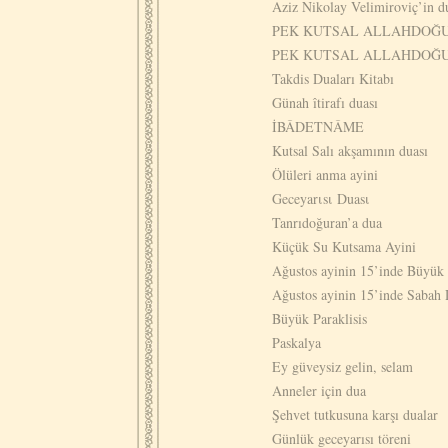
Aziz Nikolay Velimiroviç’in d
PEK KUTSAL ALLAHDOĞUR
PEK KUTSAL ALLAHDOĞU
Takdis Duaları Kitabı
Günah îtirafı duası
İBÂDETNÂME
Kutsal Salı akşamının duası
Ölüleri anma ayini
Geceyarιsι Duasι
Tanrıdoğuran’a dua
Küçük Su Kutsama Ayini
Ağustos ayinin 15’inde Büyük
Ağustos ayinin 15’inde Sabah 
Büyük Paraklisis
Paskalya
Ey güveysiz gelin, selam
Anneler için dua
Şehvet tutkusuna karşı dualar
Günlük geceyarısı töreni