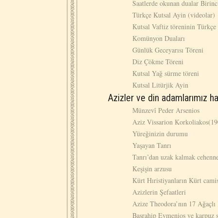
Saatlerde okunan dualar Birinc
Türkçe Kutsal Ayin (videolar)
Kutsal Vaftiz töreninin Türkçe
Komünyon Duaları
Günlük Geceyarısı Töreni
Diz Çökme Töreni
Kutsal Yağ sürme töreni
Kutsal Litürjik Ayin
Azizler ve din adamlarımız ha
Münzevî Peder Arsenios
Aziz Vissarion Korkoliakos(1
Yüreğinizin durumu
Yaşayan Tanrı
Tanrı’dan uzak kalmak cehenn
Keşişin arzusu
Kürt Hıristiyanların Kürt camis
Azizlerin Şefaatleri
Azize Theodora’nın 17 Ağaçlı K
Başrahip Evmenios ve karpuz s