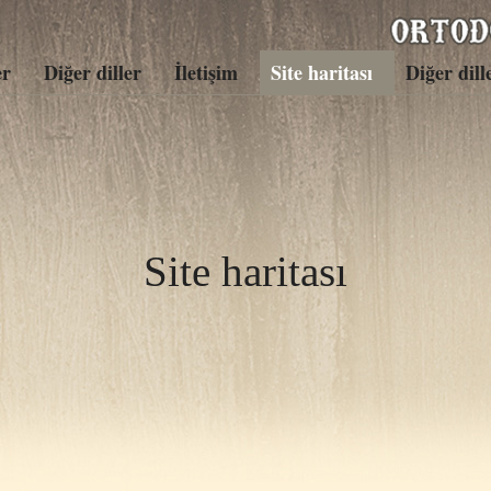
er
Diğer diller
İletişim
Site haritası
Diğer dill
Site haritası