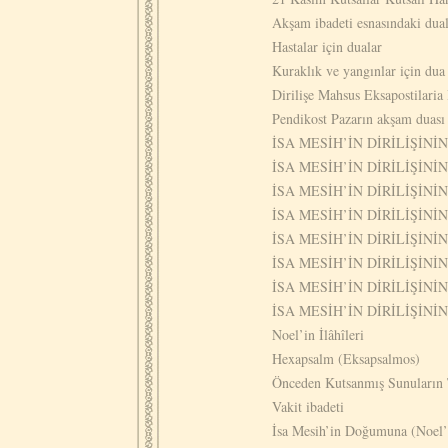
Akşam ibadeti esnasındaki du
Hastalar için dualar
Kuraklık ve yangınlar için dua
Dirilişe Mahsus Eksapostilaria İ
Pendikost Pazarın akşam duası
İSA MESİH’İN DİRİLİŞİN
İSA MESİH’İN DİRİLİŞİN
İSA MESİH’İN DİRİLİŞİN
İSA MESİH’İN DİRİLİŞİ
İSA MESİH’İN DİRİLİŞİN
İSA MESİH’İN DİRİLİŞİN
İSA MESİH’İN DİRİLİŞİN
İSA MESİH’İN DİRİLİŞİN
Noel’in İlâhîleri
Hexapsalm (Eksapsalmos)
Önceden Kutsanmış Sunuların 
Vakit ibadeti
İsa Mesih’in Doğumuna (Noel’e