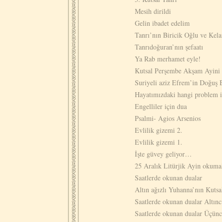
Mesih dirildi
Gelin ibadet edelim
Tanrı’nın Biricik Oğlu ve Kel
Tanrıdoğuran’nın şefaatı
Ya Rab merhamet eyle!
Kutsal Perşembe Akşam Ayini
Suriyeli aziz Efrem’in Doğuş
Hayatımızdaki hangi problem iç
Engelliler için dua
Psalmi- Agios Arsenios
Evlilik gizemi 2.
Evlilik gizemi 1.
İşte güvey geliyor…
25 Aralık Litürjik Ayin okuma
Saatlerde okunan dualar
Altın ağızlı Yuhanna’nın Kutsa
Saatlerde okunan dualar Altıncı
Saatlerde okunan dualar Üçünc