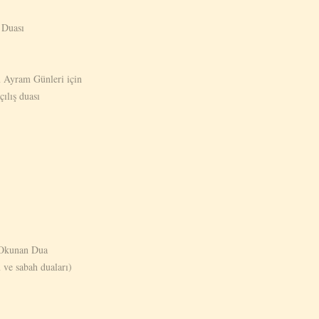
 Duası
 Ayram Günleri için
ılış duası
 Okunan Dua
 ve sabah duaları)