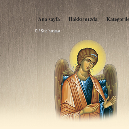
Ana sayfa
Hakkιmιzda
Kategoril
/ Site haritası