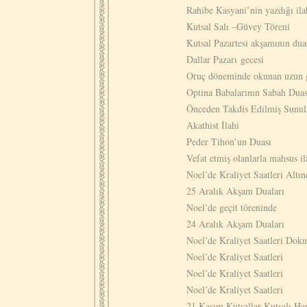
Rahibe Kasyani’nin yazdığı ila
Kutsal Salı –Güvey Töreni
Kutsal Pazartesi akşamının dua
Dallar Pazarι gecesi
Oruç döneminde okunan uzun g
Optina Babalarının Sabah Duas
Önceden Takdis Edilmiş Sunular 
Akathist İlahi
Peder Tihon’un Duası
Vefat etmiş olanlarla mahsus il
Noel’de Kraliyet Saatleri Altın
25 Αralık Akşam Duaları
Noel’de geçit töreninde
24 Aralık Akşam Duaları
Noel’de Kraliyet Saatleri Dok
Noel’de Kraliyet Saatleri
Noel’de Kraliyet Saatleri
Noel’de Kraliyet Saatleri
21 Kasım Kutsallar Kutsalı Ha