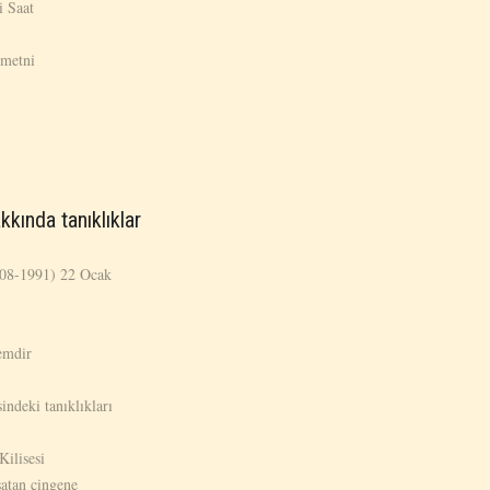
i Saat
 metni
kkında tanıklıklar
908-1991) 22 Ocak
emdir
indeki tanıklıkları
ilisesi
atan çingene