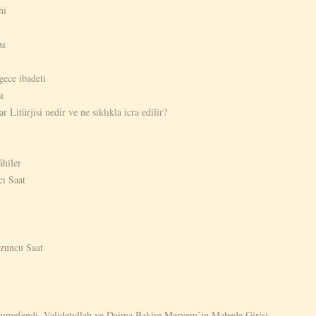
hi
sı
ece ibadeti
ı
Litürjisi nedir ve ne sıklıkla icra edilir?
âhiler
cı Saat
uzuncu Saat
nımefendi, Validetullah ve Daima Bakire Meryem’in Mabede Girişi