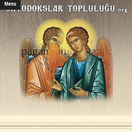
Menu
pagan rahibi olarak
geçirdi