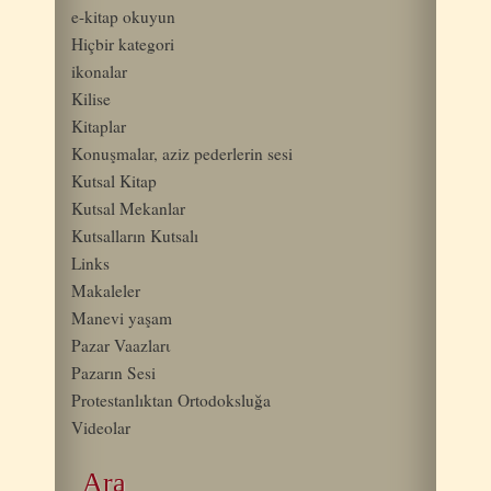
e-kitap okuyun
Hiçbir kategori
ikonalar
Kilise
Kitaplar
Konuşmalar, aziz pederlerin sesi
Kutsal Kitap
Kutsal Mekanlar
Kutsalların Kutsalı
Links
Makaleler
Manevi yaşam
Pazar Vaazlarι
Pazarın Sesi
Protestanlıktan Ortodoksluğa
Videolar
Ara