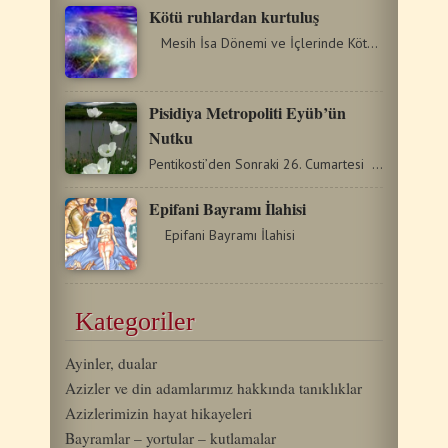
Kötü ruhlardan kurtuluş
Mesih İsa Dönemi ve İçlerinde Kötü Ruhları Taşıyanlar:…
Pisidiya Metropoliti Eyüb’ün
Nutku
Pentikosti’den Sonraki 26. Cumartesi Bugünkü İncil bize…
Epifani Bayramı İlahisi
Epifani Bayramı İlahisi
Kategoriler
Ayinler, dualar
Azizler ve din adamlarımız hakkında tanıklıklar
Azizlerimizin hayat hikayeleri
Bayramlar – yortular – kutlamalar