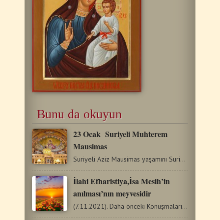
Bunu da okuyun
23 Ocak Suriyeli Muhterem
Mausimas
Suriyeli Aziz Mausimas yaşamını Suriye’de Kirros şehri…
İlahi Efharistiya,İsa Mesih’in
anılması’nın meyvesidir
(7.11.2021). Daha önceki Konuşmalarımızda, Rabbimiz İsa…