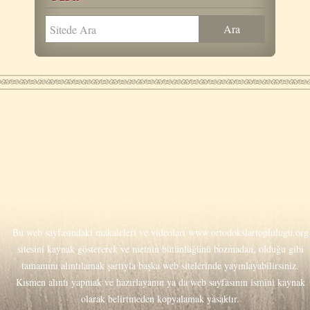
Bu web sayfasındaki makaleleri ve videoları
www.ortodokslartoplulugu.org
sitesini kaynak göstererek ve metnin bütünlüğünü bozmadan, olduğu gibi
tamamını alıntılamak şartıyla başka web sitelerinde yayınlayabilirsiniz.
Kısmen alıntı yapmak ve hazırlayanın ya da web sayfasının ismini kaynak
olarak belirtmeden kopyalamak yasaktır.