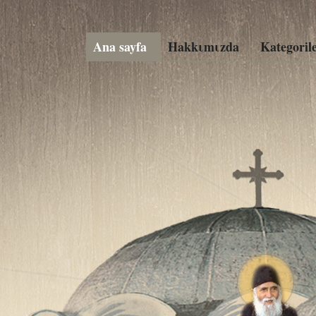
Ana sayfa
Hakkιmιzda
Kategoril