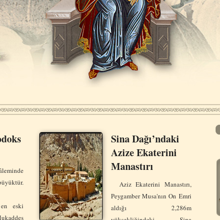
odoks
Sina Dağı’ndaki
Azize Ekaterini
Manastırı
leminde
üyüktür.
Aziz Ekaterini Manastırı,
Peygamber Musa'nın On Emri
 en eski
aldığı 2,286m
ukaddes
yüksekliğindeki Sina