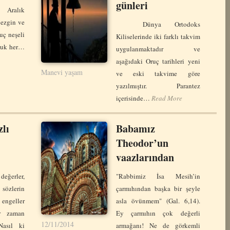
günleri
Aralık
bezgin ve
Dünya Ortodoks
uç neşeli
Kiliselerinde iki farklı takvim
rluk her…
uygulanmaktadır ve
aşağıdaki Oruç tarihleri yeni
Manevi yaşam
ve eski takvime göre
yazılmıştır. Parantez
içerisinde…
Read More
zlı
Babamız
Theodor’un
vaazlarından
değerler,
"Rabbimiz İsa Mesih’in
lerin
çarmıhından başka bir şeyle
ngeller
asla övünmem" (Gal. 6,14).
ir zaman
Ey çarmıhın çok değerli
12/11/2014
Nasıl ki
armağanı! Ne de görkemli