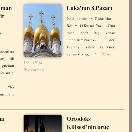
 İman
Luka’nın 8.Pazarı
it
Incil okumaları Romalılar
Bölüm 11Kutsal Yazı, «O'na
–
iman eden hiç kimse
utandırılmayacak» der.
12Çünkü Yahudi ve Grek
nsanlara
ayrımı yoktur,…
Read More
nız, ilk
16/11/2014
 gücünü
Pazarın Sesi
lisiniz.
 “İyi
uğruna…
mı
Ortodoks
Kilisesi’nin oruç