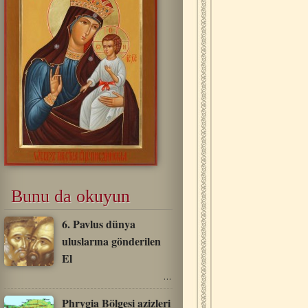
Bunu da okuyun
6. Pavlus dünya
uluslarına gönderilen
El
…
Phrygia Bölgesi azizleri