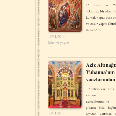
15 Kasım – 25 
“Oburluk bir adamı 
korkak yapar, oysa or
ve cesur yapar. Obu
Read More
15/11/2014
Manevi yaşam
Aziz Altınağı
Yuhanna’nın
vaazlarından
Allah’ın vaat ettiği 
verilen söz
gerçekleşmesine e
çıkarsa bile, hiçb
13/11/2014
ortadan kalkmaz. 