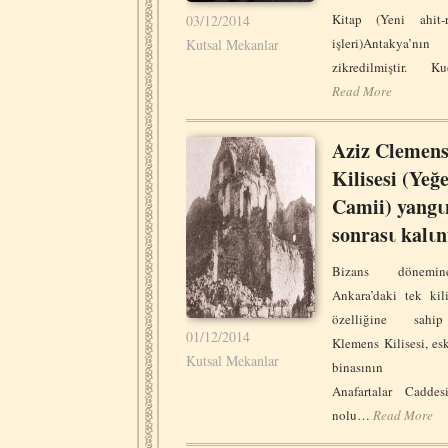
Kitap (Yeni ahit-re
03/12/2014
işleri)Antakya’nı
Kutsal Mekanlar
zikredilmiştir. K
Read More
Aziz Clemen
Kilisesi (Yeğ
Camii) yangι
sonrasι kalιn
Bizans dönemi
Ankara’daki tek kil
özelliğine sah
01/12/2014
Klemens Kilisesi, es
Kutsal Mekanlar
binasının ya
Anafartalar Cadde
nolu…
Read More