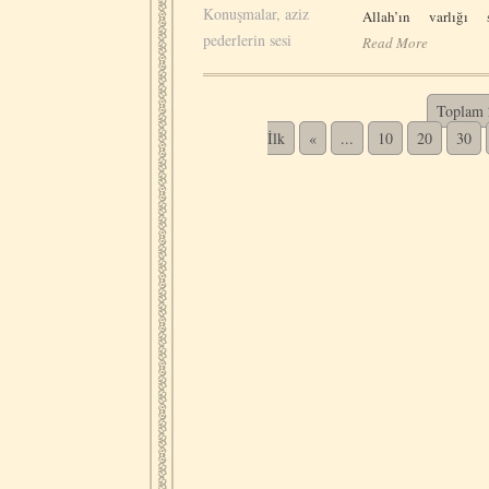
Konuşmalar, aziz
Allah’ın varlığı 
pederlerin sesi
Read More
Toplam 2
İlk
«
...
10
20
30