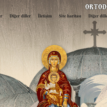
er
Diğer diller
İletişim
Site haritası
Diğer dill