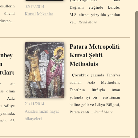
sullerin
02/12/2014
Dağı'nın eteğinde kurulu.
n önemi
Kutsal Mekanlar
M.S. altıncı yüzyılda yapılan
udüsten…
ve…
Read More
s
Patara Metropoliti
enbey
Kutsal Şehit
n
Methoduis
tιlarι
Çocukluk çağında Tanrı’ya
adanan Aziz Methoduis,
ne ait
Tanrı’nın lütfuyla iman
ise olma
yolunda iyi bir enstrüman
ip Aziz
21/11/2014
haline gelir ve Likya Bölgesi,
ki Adliye
Azizlerimizin hayat
Patara kenti…
Read More
nında,
hikayeleri
sinde 63