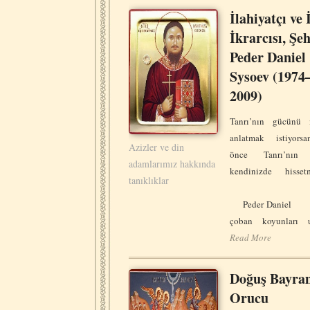
İlahiyatçı ve
İkrarcısı, Şeh
Peder Daniel
Sysoev (1974
2009)
Tanrı’nın gücünü i
anlatmak istiyorsa
Azizler ve din
önce Tanrı’nın
adamlarımız hakkında
kendinizde hissetme
tanıklıklar
Peder Daniel
çoban koyunları 
Read More
Doğuş Bayra
Orucu