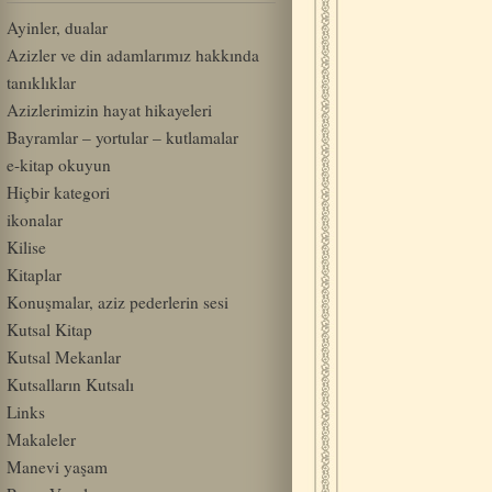
Ayinler, dualar
Azizler ve din adamlarımız hakkında
tanıklıklar
Azizlerimizin hayat hikayeleri
Bayramlar – yortular – kutlamalar
e-kitap okuyun
Hiçbir kategori
ikonalar
Kilise
Kitaplar
Konuşmalar, aziz pederlerin sesi
Kutsal Kitap
Kutsal Mekanlar
Kutsalların Kutsalı
Links
Makaleler
Manevi yaşam