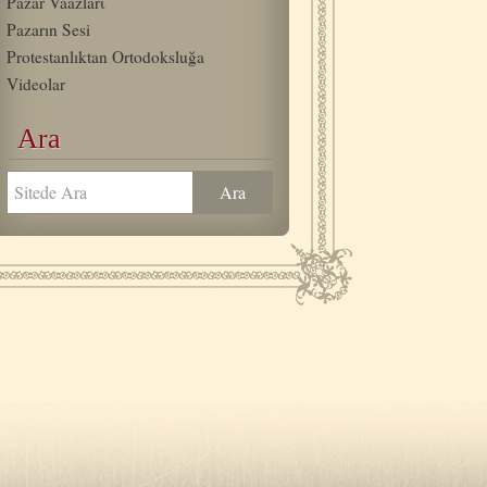
Pazar Vaazlarι
Pazarın Sesi
Protestanlıktan Ortodoksluğa
Videolar
Ara