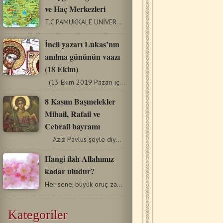
ve Haç Merkezleri
T.C PAMUKKALE ÜNİVERSİTESİ FEN - EDEBİYAT FAKÜLTESİ ARKEOLOJİ…
İncil yazarı Lukas’nın
anılma gününün vaazı
(18 Ekim)
(13 Ekim 2019 Pazarı için) 18 Ekim’de, kilisemiz seçkin…
8 Kasım Başmelekler
Mihail, Rafail ve
Cebrail bayramı
Aziz Pavlus şöyle diyor; “Bütün melekler, kurtuluşu…
Hangi ilah Allahımız
kadar uludur?
Her sene, büyük oruç zamanının ilk Pazar günü, Ortodoks…
Kategoriler