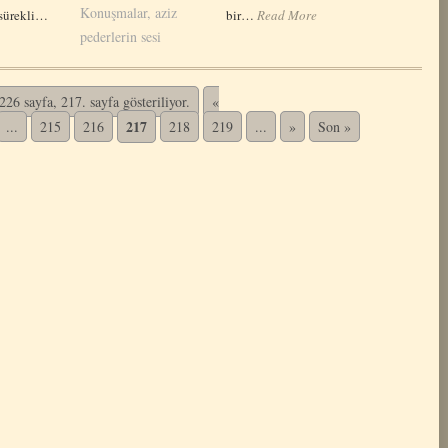
Konuşmalar, aziz
sürekli…
bir…
Read More
pederlerin sesi
26 sayfa, 217. sayfa gösteriliyor.
«
217
...
215
216
218
219
...
»
Son »