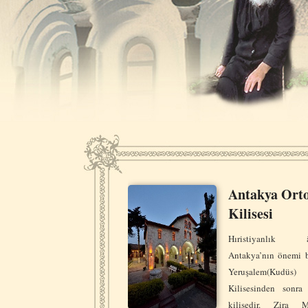
Antakya Ort
Kilisesi
Hıristiyanlık â
Antakya’nın önemi b
Yeruşalem(Kudüs)
Kilisesinden sonra
kilisedir. Zira M