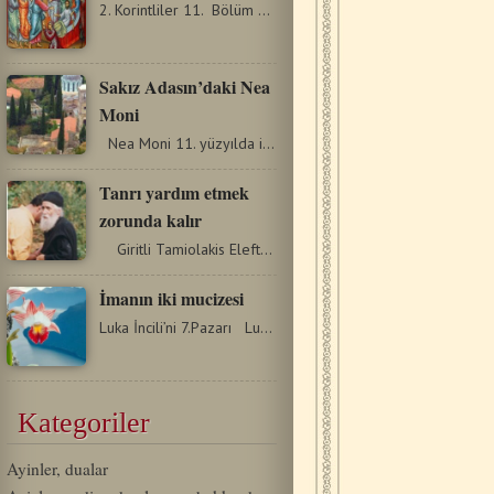
2. Korintliler 11. Bölüm 31Rab İsa'nın sonsuza dek övülecek…
Sakız Adasın’daki Nea
Moni
Nea Moni 11. yüzyılda inşa edilmiş(1042-1056 yılları…
Tanrı yardım etmek
zorunda kalır
Giritli Tamiolakis Elefteriu’nun tanıklığı : « Çok…
İmanın iki mucizesi
Luka İncili’ni 7.Pazarı Luka İncili 8:41–56 FAYDA…
Kategoriler
Ayinler, dualar