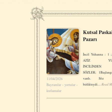
Kutsal Paska
Pazarı
İncil Yuhanna : 1 
AZİZ YUH
İNCİLİNDEN A
SÖZLER; 1Başlangı
vardı. Söz Tan
11/04/2026
birlikteydi…
Read M
Bayramlar - yortular -
kutlamalar