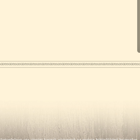
lartoplulugu.org
sitesini kaynak göstererek ve metnin bütünlüğünü bozmadan, o