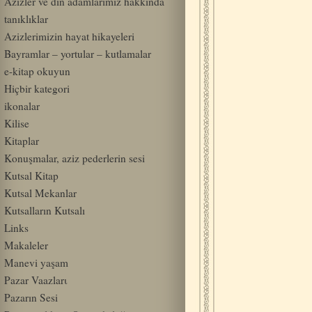
Azizler ve din adamlarımız hakkında
tanıklıklar
Azizlerimizin hayat hikayeleri
Bayramlar – yortular – kutlamalar
e-kitap okuyun
Hiçbir kategori
ikonalar
Kilise
Kitaplar
Konuşmalar, aziz pederlerin sesi
Kutsal Kitap
Kutsal Mekanlar
Kutsalların Kutsalı
Links
Makaleler
Manevi yaşam
Pazar Vaazlarι
Pazarın Sesi