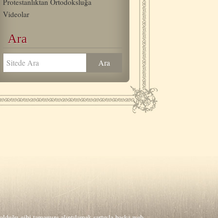
Protestanlıktan Ortodoksluğa
Videolar
Ara
lduğu gibi tamamını alıntılamak şartıyla başka web