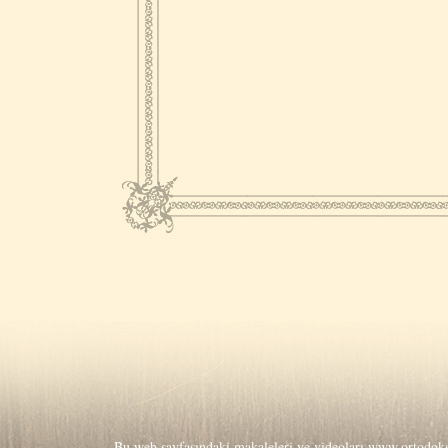
Bu web sayfasındaki makaleleri ve videoları
www.ortodoks