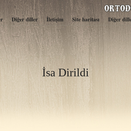
er
Diğer diller
İletişim
Site haritası
Diğer dill
İsa Dirildi