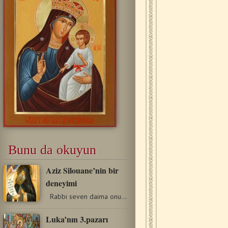
Bunu da okuyun
Aziz Silouane’nin bir
deneyimi
Rabbi seven daima onu anımsar ve Allah’ın anılması…
Luka’nın 3.pazarı