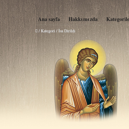
Ana sayfa
Hakkιmιzda
Kategoril
/ Kategori / İsa Dirildi