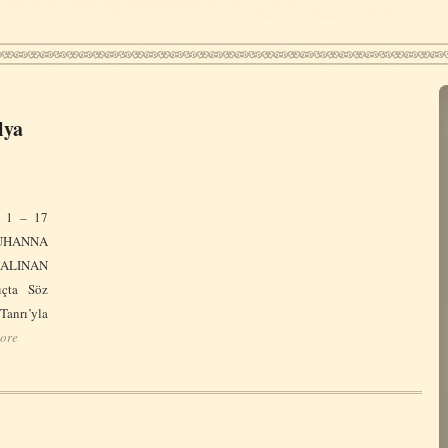
lya
; 1 – 17
ANNA
LINAN
çta Söz
rı’yla
ore