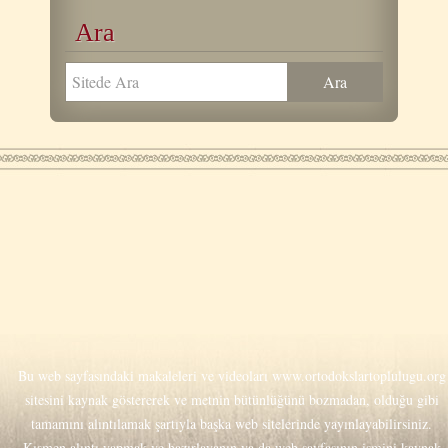
Ara
Bu web sayfasındaki makaleleri ve videoları
www.ortodokslartoplulugu.org
sitesini kaynak göstererek ve metnin bütünlüğünü bozmadan, olduğu gibi
tamamını alıntılamak şartıyla başka web sitelerinde yayınlayabilirsiniz.
Kısmen alıntı yapmak ve hazırlayanın ya da web sayfasının ismini kaynak