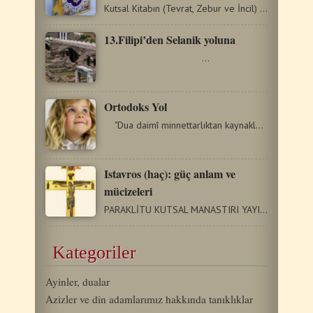
Kutsal Kitabın (Tevrat, Zebur ve İncil) ilk çevirisi malumunuz…
13.Filipi’den Selanik yoluna
…
Ortodoks Yol
"Dua daimî minnettarlıktan kaynaklanan bir durumdur."…
Istavros (haç): güç anlam ve
mücizeleri
PARAKLİTU KUTSAL MANASTIRI YAYINLARI OROPOS ATTİKİ 1996.…
Kategoriler
Ayinler, dualar
Azizler ve din adamlarımız hakkında tanıklıklar