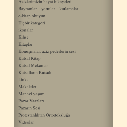
Azizlerimizin hayat hikayeleri
Bayramlar – yortular – kutlamalar
e-kitap okuyun
Hiçbir kategori
ikonalar
Kilise
Kitaplar
Konuşmalar, aziz pederlerin sesi
Kutsal Kitap
Kutsal Mekanlar
Kutsalların Kutsalı
Links
Makaleler
Manevi yaşam
Pazar Vaazlarι
Pazarın Sesi
Protestanlıktan Ortodoksluğa
Videolar