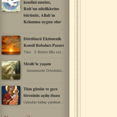
kendini unutur,
Ruh’un niteliklerine
bürünür, Allah’ın
Kelamına uygun olur
…
Dördüncü Ekümenik
Konsil Babaları Pazarı
Titus 3. Bölüm 8Bu söz güvenilirdir. Tanrı'ya iman…
Mesih’te yaşam
Günümüzde Ortodoksluğun, özellikle de geçmiş…
Tüm günün ve gece
töreninin açılış duası
Uykudan kalkıp yataktan çıkınca adanmışlıkla ve Tanrı…