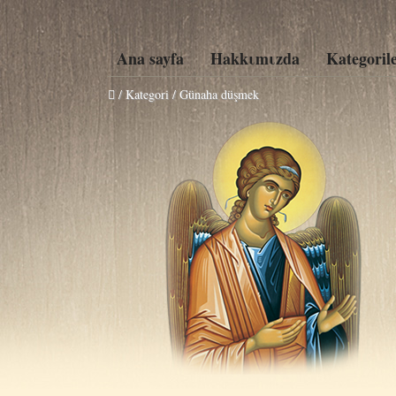
Ana sayfa
Hakkιmιzda
Kategoril
/ Kategori / Günaha düşmek