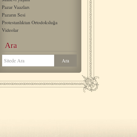
Pazar Vaazlarι
Pazarın Sesi
Protestanlıktan Ortodoksluğa
Videolar
Ara