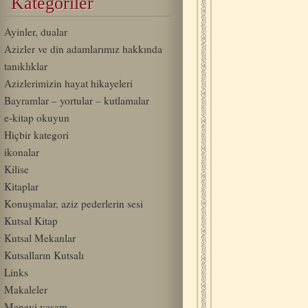
Kategoriler
Ayinler, dualar
Azizler ve din adamlarımız hakkında
tanıklıklar
Azizlerimizin hayat hikayeleri
Bayramlar – yortular – kutlamalar
e-kitap okuyun
Hiçbir kategori
ikonalar
Kilise
Kitaplar
Konuşmalar, aziz pederlerin sesi
Kutsal Kitap
Kutsal Mekanlar
Kutsalların Kutsalı
Links
Makaleler
Manevi yaşam