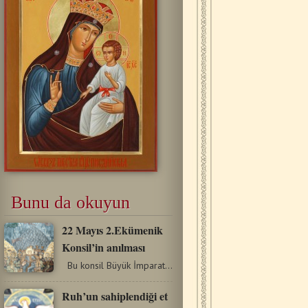
Bunu da okuyun
22 Mayıs 2.Ekümenik
Konsil’in anılması
Bu konsil Büyük İmparator Theodosyus tarafından öncelikli…
Ruh’un sahiplendiği et