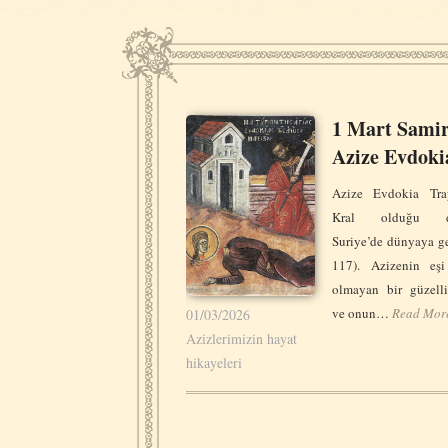
1 Mart Samir
Azize Evdoki
Azize Evdokia Tra
Kral olduğu d
Suriye’de dünyaya ge
117). Azizenin eşi
olmayan bir güzelli
ve onun…
Read Mor
01/03/2026
Azizlerimizin hayat
hikayeleri