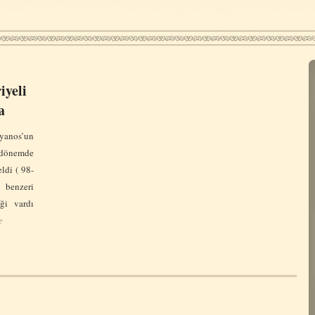
iyeli
a
yanos’un
önemde
ldi ( 98-
 benzeri
ği vardı
e