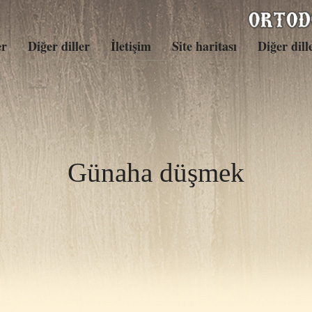
er
Diğer diller
İletişim
Site haritası
Diğer dill
Günaha düşmek