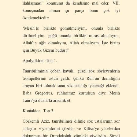
ilahlaşması” konusunu da kendisine mal eder. VII.
konuşmadan alınan şu parça bunu çok iyi
özetlemektedir:
‘Mesih’le birlikte gömülmeliyim, onunla birlikte
dirilmeliyim, göğü onunla birlikte miras almalıyım,
Allah’ın oğlu olmalıyım, Allah olmalıyım. İşte bizim
için Büyük Gizem budur!”
Apolytikion. Ton 1.
Tanrıbiliminin çoban kavalı, güzel söz söyleyenlerin
trompetlerine üstün geldi; çünkü Ruh’un derinliğini
arayan biri olarak sana söz ustalığı yeteneği eklendi.
Baba Gregorius, ruhlarımız kurtulsun diye Mesih
Tanrı’ya dualarla aracılık et.
Kontakion. Ton 3.
Görkemli Aziz, tanrıbilimci dilinle söz ustalarının zor
anlaşılır söylemlerini çözdün ve Kilise’ye yücelerden
dokunmuş bir Ortodoksluk gömleği giydirdin. Şimdi