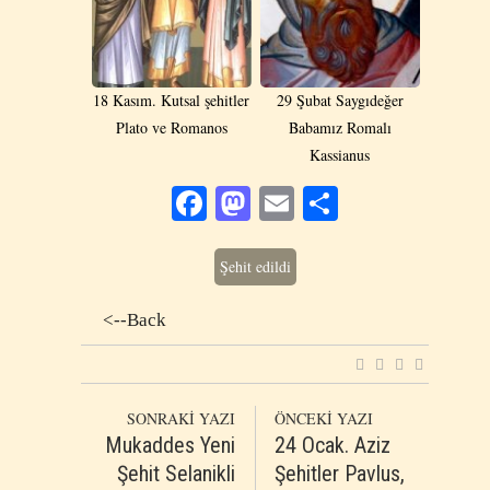
18 Kasım. Kutsal şehitler
29 Şubat Saygıdeğer
Plato ve Romanos
Babamız Romalı
Kassianus
Facebook
Mastodon
Email
Share
Şehit edildi
<--Back
SONRAKİ YAZI
ÖNCEKİ YAZI
Mukaddes Yeni
24 Ocak. Aziz
Şehit Selanikli
Şehitler Pavlus,