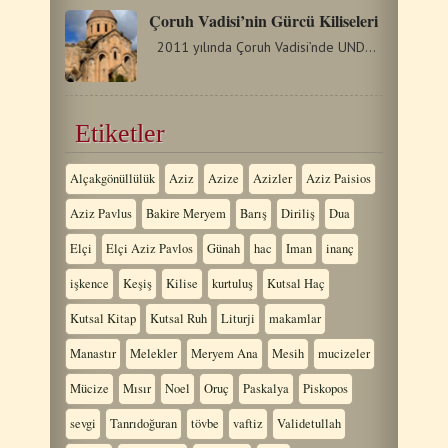
Çoruh Vadisi’nin Gürcü Kiliseleri
2011 yılında Çoruh Vadisi’nde UNDP’nin (Birleşmiş…
Etiketler
Alçakgönüllülük
Aziz
Azize
Azizler
Aziz Paisios
Aziz Pavlus
Bakire Meryem
Barış
Diriliş
Dua
Elçi
Elçi Aziz Pavlos
Günah
hac
Iman
inanç
işkence
Keşiş
Kilise
kurtuluş
Kutsal Haç
Kutsal Kitap
Kutsal Ruh
Liturji
makamlar
Manastır
Melekler
Meryem Ana
Mesih
mucizeler
Mücize
Mısır
Noel
Oruç
Paskalya
Piskopos
sevgi
Tanrıdoğuran
tövbe
vaftiz
Validetullah