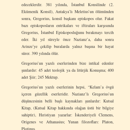
edeceklerdir. 381 yılında, İstanbul Konsilinde (2.
Ekümenik Konsil), Antakya’lı Meletius’un ölümünden
sonra, Gregorius, konsil başkanı episkopos olur. Fakat
bazı episkoposların entrikaları ve iftiraları karşısında
Gregorius, İstanbul Episkoposluğunu bırakmayı tercih
eder. İki yıl süreyle önce Nazianz’a, daha sonra
Arinze’ye çekilip buralarda yalnız başına bir hayat
sürer. 390 yılında ölür.
Gregorius’un yazılı eserlerinden bize intikal edenler
şunlardır: 45 adet teolojik ya da litürjik Konuşma; 400
adet Şiir; 245 Mektup.
Gregorius’un yazılı eserlerinin hepsi, “Kelam’a övgü
içeren güzellik eserleridir. Nazianz’lı Gregorius’un
düşüncesinin belli başlı kaynakları şunlardır: Kutsal
Kitap, (Kutsal Kitap hakkında olağan üstü bir bilgiye
sahiptir), Hıristiyan yazarlar: İskenderiyeli Clemens,
Origenes ve Athanasius; Yunan filozofları: Platon,
Plotinus.