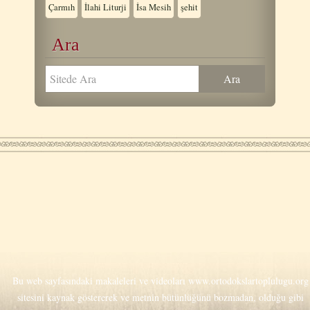
Çarmıh
İlahi Liturji
İsa Mesih
şehit
Ara
Bu web sayfasındaki makaleleri ve videoları
www.ortodokslartoplulugu.org
sitesini kaynak göstererek ve metnin bütünlüğünü bozmadan, olduğu gibi