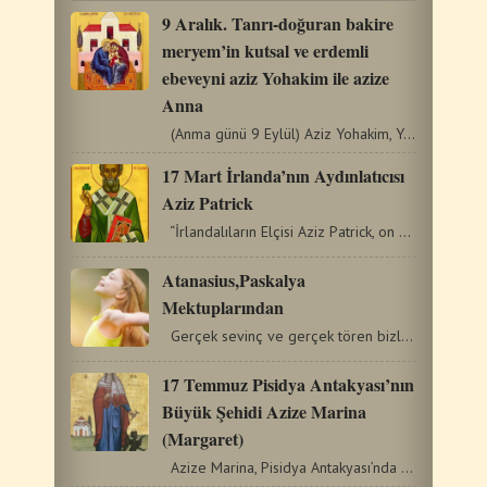
9 Aralık. Tanrı-doğuran bakire
meryem’in kutsal ve erdemli
ebeveyni aziz Yohakim ile azize
Anna
(Anma günü 9 Eylül) Aziz Yohakim, Yehuda boyundan…
17 Mart İrlanda’nın Aydınlatıcısı
Aziz Patrick
“İrlandalıların Elçisi Aziz Patrick, on altı yaşındayken…
Atanasius,Paskalya
Mektuplarından
Gerçek sevinç ve gerçek tören bizleri kötülüklerden…
17 Temmuz Pisidya Antakyası’nın
Büyük Şehidi Azize Marina
(Margaret)
Azize Marina, Pisidya Antakyası’nda (Türkiye’deki…