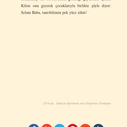
Kilise onu giyerek çocuklarıyla birlikte şöyle diyor:
Selam Baba, tanrıbilimin pek yüce zihni!
25 Ocak. İlahiyat öğretmeni aziz Grigorios (Teologos)