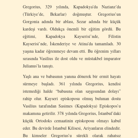
Gregorius, 329 yılında, Kapadokya’da Nazianz’da
(Türkiye’de, Bekarlar) doğmuştur. Gregorius’un
Gorgonia adında bir ablası, Sezar adında bir küçük
kardeşi vardı. Oldukça önemli bir eğitim gördü. Bu
eğitimi, Kapadokya Kayserisi’nde, Filistin
Kayserisi’nde, İskenderiye ve Atina’da tamamladı. 30
yaşına kadar öğrenmeye devam etti. Bu öğrenim yılları
sırasında Vasilius ile dost oldu ve müstakbel imparator
Julianus’la tanıştı.
Yaşlı ana ve babasının yanına dönerek bir ermit hayatı
sürmeye başladı. 361 yılında Gregorius, kendisi
istemediği halde “babasına olan saygısından dolayı”
rahip olur. Kayseri episkoposu olmuş bulunan dostu
Vasilius tarafından Sasimes (Kapadokya) Episkopos’u
makamına getirilir. 378 yılında Gregorius, İstanbul’daki
küçük Ortodoks cemaatinin episkoposu olmayı kabul
eder. Bu devirde İstanbul Kilisesi, Ariyanların elindedir.
Bu kimseler Gregorius’u sürekli olarak rahatsız