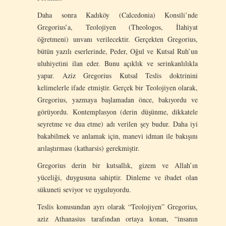
Daha sonra Kadıköy (Calcedonia) Konsili’nde
Gregorius’a, Teolojiyen (Theologos, İlahiyat
öğretmeni) unvanı verilecektir. Gerçekten Gregorius,
bütün yazılı eserlerinde, Peder, Oğul ve Kutsal Ruh’un
uluhiyetini ilan eder. Bunu açıklık ve serinkanlılıkla
yapar. Aziz Gregorius Kutsal Teslis doktrinini
kelimelerle ifade etmiştir. Gerçek bir Teolojiyen olarak,
Gregorius, yazmaya başlamadan önce, bakıyordu ve
görüyordu. Kontemplasyon (derin düşünme, dikkatele
seyretme ve dua etme) adı verilen şey budur. Daha iyi
bakabilmek ve anlamak için, manevi idman ile bakışını
arılaştırması (katharsis) gerekmiştir.
Gregorius derin bir kutsallık, gizem ve Allah’ın
yüceliği, duygusuna sahiptir. Dinleme ve ibadet olan
sükuneti seviyor ve uyguluyordu.
Teslis konusundan ayrı olarak “Teolojiyen” Gregorius,
aziz Athanasius tarafından ortaya konan, “insanın