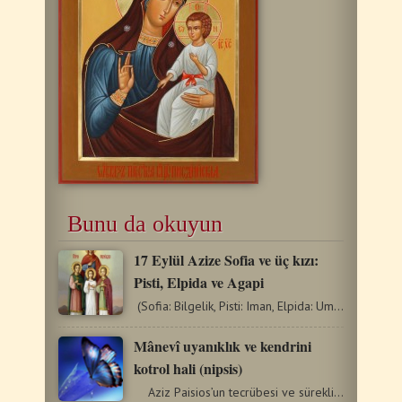
Bunu da okuyun
17 Eylül Αzize Sofia ve üç kızı:
Pisti, Elpida ve Agapi
(Sofia: Bilgelik, Pisti: Iman, Elpida: Umut, Agapi: Sevgi) …
Mânevî uyanıklık ve kendrini
kotrol hali (nipsis)
Aziz Paisios’un tecrübesi ve sürekli nipsis çalışması…