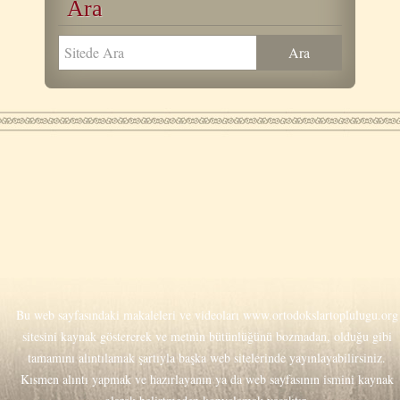
Ara
Bu web sayfasındaki makaleleri ve videoları
www.ortodokslartoplulugu.org
sitesini kaynak göstererek ve metnin bütünlüğünü bozmadan, olduğu gibi
tamamını alıntılamak şartıyla başka web sitelerinde yayınlayabilirsiniz.
Kısmen alıntı yapmak ve hazırlayanın ya da web sayfasının ismini kaynak