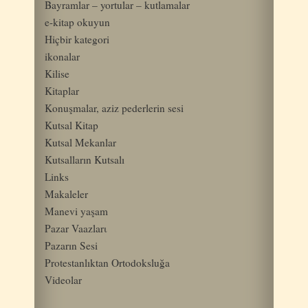
Bayramlar – yortular – kutlamalar
e-kitap okuyun
Hiçbir kategori
ikonalar
Kilise
Kitaplar
Konuşmalar, aziz pederlerin sesi
Kutsal Kitap
Kutsal Mekanlar
Kutsalların Kutsalı
Links
Makaleler
Manevi yaşam
Pazar Vaazlarι
Pazarın Sesi
Protestanlıktan Ortodoksluğa
Videolar