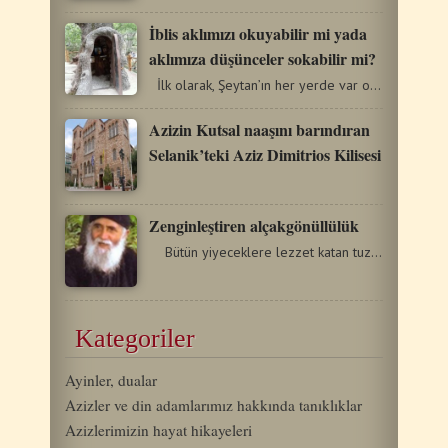
İblis aklımızı okuyabilir mi yada
aklımıza düşünceler sokabilir mi?
İlk olarak, Şeytan’ın her yerde var olma gücüne…
Azizin Kutsal naaşını barındıran
Selanik’teki Aziz Dimitrios Kilisesi
Zenginleştiren alçakgönüllülük
Bütün yiyeceklere lezzet katan tuz gibi yaşamı boyunca…
Kategoriler
Ayinler, dualar
Azizler ve din adamlarımız hakkında tanıklıklar
Azizlerimizin hayat hikayeleri