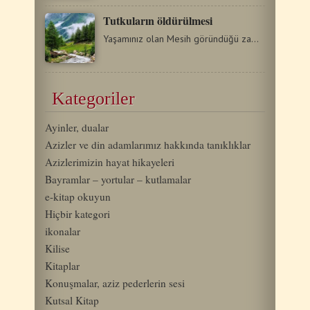
Tutkuların öldürülmesi
Yaşamınız olan Mesih göründüğü zaman, siz de O'nunla…
Kategoriler
Ayinler, dualar
Azizler ve din adamlarımız hakkında tanıklıklar
Azizlerimizin hayat hikayeleri
Bayramlar – yortular – kutlamalar
e-kitap okuyun
Hiçbir kategori
ikonalar
Kilise
Kitaplar
Konuşmalar, aziz pederlerin sesi
Kutsal Kitap