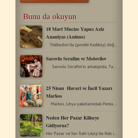
Bunu da okuyun
18 Mart Mucize Yapıcı Aziz
Ananiyas (Aninus)
“Halkedon’da (şimdiki Kadıköy) doğmuştu ve…
Sarovlu Serafim ve Motovilov
Sarovlu Serafim'in anlatışında, Tanrıya "kapılma"…
25 Nisan Havari ve İncil Yazarı
Markos
Markos, Libya yakınlarındaki Pentapolis bölgesinde…
Neden Her Pazar Kiliseye
Gidiyoruz?
Her Pazar ve her İlahi Litürji’de Rab ile buluşma imkânına…