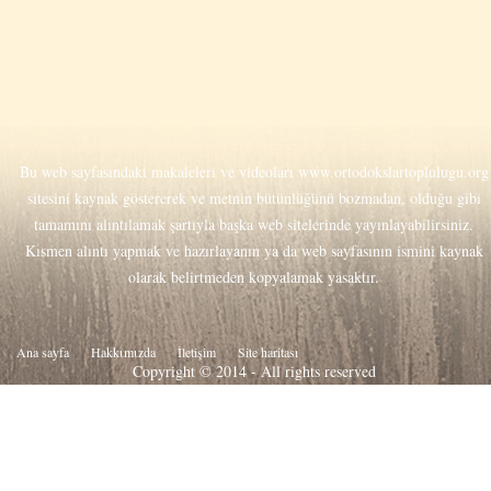
Bu web sayfasındaki makaleleri ve videoları
www.ortodokslartoplulugu.org
sitesini kaynak göstererek ve metnin bütünlüğünü bozmadan, olduğu gibi
tamamını alıntılamak şartıyla başka web sitelerinde yayınlayabilirsiniz.
Kısmen alıntı yapmak ve hazırlayanın ya da web sayfasının ismini kaynak
olarak belirtmeden kopyalamak yasaktır.
Ana sayfa
Hakkιmιzda
İletişim
Site haritası
Copyright © 2014 - All rights reserved