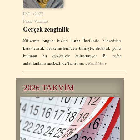
03/11/2022
Pazar Vaazlarι
Gerçek zenginlik
Kilisemiz bugün bizleri Luka İncilinde bahsedilen
karakteristik benzetmelerinden birisiyle, didaktik yönü
bulunan bir öyküsüyle buluşturuyor. Bu sefer
anlatılanların merkezinde Tanrı’nın…
Read More
2026 TAKVİM