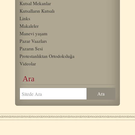
Kutsal Mekanlar
Kutsalların Kutsalı
Links
Makaleler
Manevi yaşam
Pazar Vaazlarι
Pazarın Sesi
Protestanlıktan Ortodoksluğa
Videolar
Ara