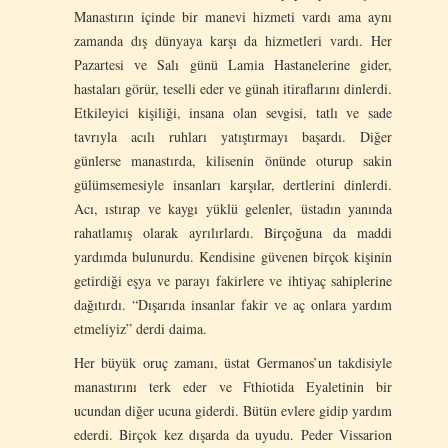
Manastırın içinde bir manevi hizmeti vardı ama aynı
zamanda dış dünyaya karşı da hizmetleri vardı. Her
Pazartesi ve Salı günü Lamia Hastanelerine gider,
hastaları görür, teselli eder ve günah itiraflarını dinlerdi.
Etkileyici kişiliği, insana olan sevgisi, tatlı ve sade
tavrıyla acılı ruhları yatıştırmayı başardı. Diğer
günlerse manastırda, kilisenin önünde oturup sakin
gülümsemesiyle insanları karşılar, dertlerini dinlerdi.
Acı, ıstırap ve kaygı yüklü gelenler, üstadın yanında
rahatlamış olarak ayrılırlardı. Birçoğuna da maddi
yardımda bulunurdu. Kendisine güvenen birçok kişinin
getirdiği eşya ve parayı fakirlere ve ihtiyaç sahiplerine
dağıtırdı. “Dışarıda insanlar fakir ve aç onlara yardım
etmeliyiz” derdi daima.
Her büyük oruç zamanı, üstat Germanos’un takdisiyle
manastırını terk eder ve Fthiotida Eyaletinin bir
ucundan diğer ucuna giderdi. Bütün evlere gidip yardım
ederdi. Birçok kez dışarda da uyudu. Peder Vissarion