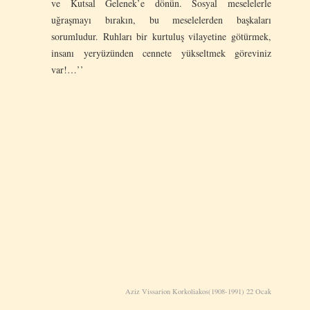
ve Kutsal Gelenek’e dönün. Sosyal meselelerle
uğraşmayı bırakın, bu meselelerden başkaları
sorumludur. Ruhları bir kurtuluş vilayetine götürmek,
insanı yeryüzünden cennete yükseltmek göreviniz
var!…’’
Aziz Vissarion Korkoliakos(1908-1991) 22 Ocak