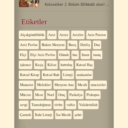
Koloseliler 2. Bölüm 8Dikkatli olun! Mesih'e değil…
Etiketler
Alçakgönüllülük
Aziz
Azize
Azizler
Aziz Paisios
Aziz Pavlus
Bakire Meryem
Barış
Diriliş
Dua
Elçi
Elçi Aziz Pavlos
Günah
hac
Iman
inanç
işkence
Keşiş
Kilise
kurtuluş
Kutsal Haç
Kutsal Kitap
Kutsal Ruh
Liturji
makamlar
Manastır
Melekler
Meryem Ana
Mesih
mucizeler
Mücize
Mısır
Noel
Oruç
Paskalya
Piskopos
sevgi
Tanrıdoğuran
tövbe
vaftiz
Validetullah
Çarmıh
İlahi Liturji
İsa Mesih
şehit