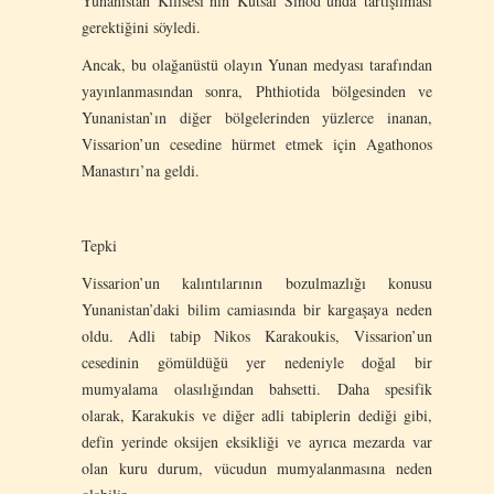
Yunanistan Kilisesi’nin Kutsal Sinod’unda tartışılması
gerektiğini söyledi.
Ancak, bu olağanüstü olayın Yunan medyası tarafından
yayınlanmasından sonra, Phthiotida bölgesinden ve
Yunanistan’ın diğer bölgelerinden yüzlerce inanan,
Vissarion’un cesedine hürmet etmek için Agathonos
Manastırı’na geldi.
Tepki
Vissarion’un kalıntılarının bozulmazlığı konusu
Yunanistan’daki bilim camiasında bir kargaşaya neden
oldu. Adli tabip Nikos Karakoukis, Vissarion’un
cesedinin gömüldüğü yer nedeniyle doğal bir
mumyalama olasılığından bahsetti. Daha spesifik
olarak, Karakukis ve diğer adli tabiplerin dediği gibi,
defin yerinde oksijen eksikliği ve ayrıca mezarda var
olan kuru durum, vücudun mumyalanmasına neden