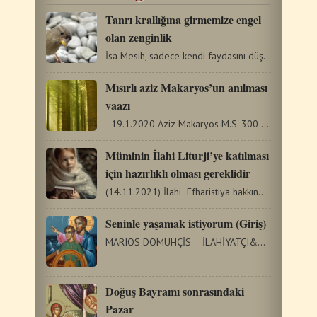
Tanrı krallığına girmemize engel
olan zenginlik
İsa Mesih, sadece kendi faydasını düşünerek zenginliğini…
Mısırlı aziz Makaryos’un anılması
vaazı
19.1.2020 Aziz Makaryos M.S. 300 yıllarında Mısır'da…
Müminin İlahi Liturji’ye katılması
için hazırlıklı olması gereklidir
(14.11.2021) İlahi Efharistiya hakkında şimdiye kadarki…
Seninle yaşamak istiyorum (Giriş)
MARIOS DOMUHÇİS – İLAHİYATÇI&DİLBİLİMCİ “Seninle…
Doğuş Bayramı sonrasındaki
Pazar