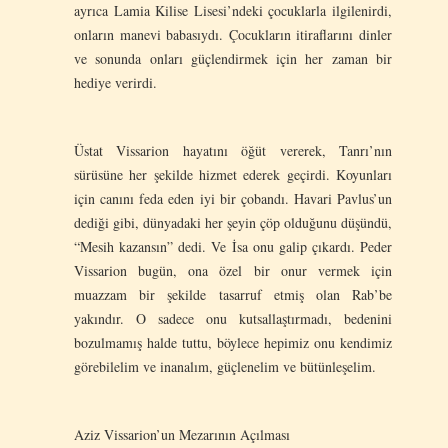
ayrıca Lamia Kilise Lisesi’ndeki çocuklarla ilgilenirdi,
onların manevi babasıydı. Çocukların itiraflarını dinler
ve sonunda onları güçlendirmek için her zaman bir
hediye verirdi.
Üstat Vissarion hayatını öğüt vererek, Tanrı’nın
sürüsüne her şekilde hizmet ederek geçirdi. Koyunları
için canını feda eden iyi bir çobandı. Havari Pavlus’un
dediği gibi, dünyadaki her şeyin çöp olduğunu düşündü,
“Mesih kazansın” dedi. Ve İsa onu galip çıkardı. Peder
Vissarion bugün, ona özel bir onur vermek için
muazzam bir şekilde tasarruf etmiş olan Rab’be
yakındır. O sadece onu kutsallaştırmadı, bedenini
bozulmamış halde tuttu, böylece hepimiz onu kendimiz
görebilelim ve inanalım, güçlenelim ve bütünleşelim.
Aziz Vissarion’un Mezarının Açılması