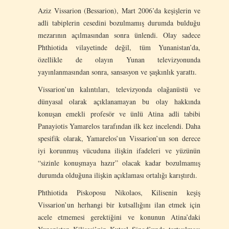
Aziz Vissarion (Bessarion), Mart 2006’da keşişlerin ve
adli tabiplerin cesedini bozulmamış durumda bulduğu
mezarının açılmasından sonra ünlendi. Olay sadece
Phthiotida vilayetinde değil, tüm Yunanistan’da,
özellikle de olayın Yunan televizyonunda
yayınlanmasından sonra, sansasyon ve şaşkınlık yarattı.
Vissarion’un kalıntıları, televizyonda olağanüstü ve
dünyasal olarak açıklanamayan bu olay hakkında
konuşan emekli profesör ve ünlü Atina adli tabibi
Panayiotis Yamarelos tarafından ilk kez incelendi. Daha
spesifik olarak, Yamarelos’un Vissarion’un son derece
iyi korunmuş vücuduna ilişkin ifadeleri ve yüzünün
“sizinle konuşmaya hazır” olacak kadar bozulmamış
durumda olduğuna ilişkin açıklaması ortalığı karıştırdı.
Phthiotida Piskoposu Nikolaos, Kilisenin keşiş
Vissarion’un herhangi bir kutsallığını ilan etmek için
acele etmemesi gerektiğini ve konunun Atina’daki