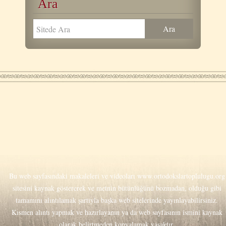
Ara
Bu web sayfasındaki makaleleri ve videoları
www.ortodokslartoplulugu.org
sitesini kaynak göstererek ve metnin bütünlüğünü bozmadan, olduğu gibi
tamamını alıntılamak şartıyla başka web sitelerinde yayınlayabilirsiniz.
Kısmen alıntı yapmak ve hazırlayanın ya da web sayfasının ismini kaynak
olarak belirtmeden kopyalamak yasaktır.