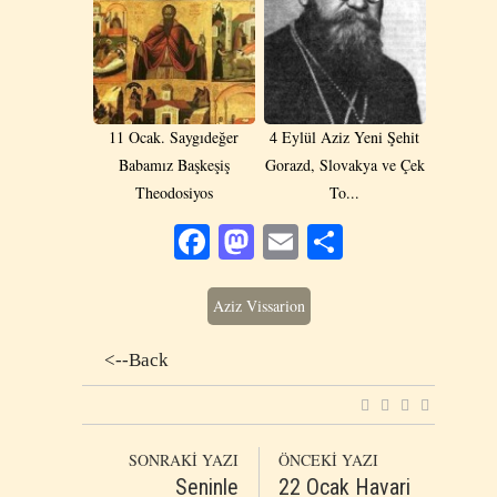
11 Ocak. Saygıdeğer
4 Eylül Aziz Yeni Şehit
Babamız Başkeşiş
Gorazd, Slovakya ve Çek
Theodosiyos
To...
Facebook
Mastodon
Email
Share
Aziz Vissarion
<--Back
SONRAKİ YAZI
ÖNCEKİ YAZI
Seninle
22 Ocak Havari