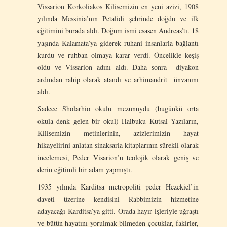
Vissarion Korkoliakos Kilisemizin en yeni azizi, 1908
yılında Messinia’nın Petalidi şehrinde doğdu ve ilk
eğitimini burada aldı. Doğum ismi esasen Andreas’tı. 18
yaşında Kalamata’ya giderek ruhani insanlarla bağlantı
kurdu ve ruhban olmaya karar verdi. Öncelikle keşiş
oldu ve Vissarion adını aldı. Daha sonra diyakon
ardından rahip olarak atandı ve arhimandrit ünvanını
aldı.
Sadece Sholarhio okulu mezunuydu (bugünkü orta
okula denk gelen bir okul) Halbuku Kutsal Yazıların,
Kilisemizin metinlerinin, azizlerimizin hayat
hikayelirini anlatan sinaksaria kitaplarının sürekli olarak
incelemesi, Peder Visarion’u teolojik olarak geniş ve
derin eğitimli bir adam yapmıştı.
1935 yılında Karditsa metropoliti peder Hezekiel’in
daveti üzerine kendisini Rabbimizin hizmetine
adayacağı Karditsa’ya gitti. Orada hayır işleriyle uğraştı
ve bütün hayatını yorulmak bilmeden çocuklar, fakirler,