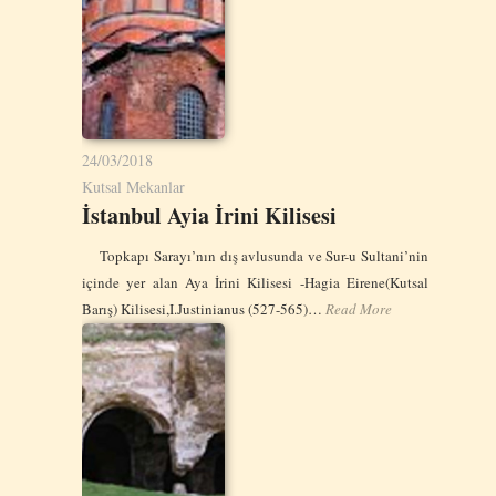
24/03/2018
Kutsal Mekanlar
İstanbul Ayia İrini Kilisesi
Topkapı Sarayı’nın dış avlusunda ve Sur-u Sultani’nin
içinde yer alan Aya İrini Kilisesi -Hagia Eirene(Kutsal
Barış) Kilisesi,I.Justinianus (527-565)…
Read More