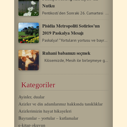
Nutku
Pentikosti’den Sonraki 26. Cumartesi Bugünkü İncil bize…
Pisidia Metropoliti Sotirios’un
2019 Paskalya Mesajı
Paskalya! "Yortuların yortusu ve bayramların bayramı!" Bu…
Ruhani babamızı seçmek
Kilisemizde, Mesih ile birleşmeye giden ruhani yolda, bize…
Kategoriler
Ayinler, dualar
Azizler ve din adamlarımız hakkında tanıklıklar
Azizlerimizin hayat hikayeleri
Bayramlar – yortular – kutlamalar
e-kitap okuyun