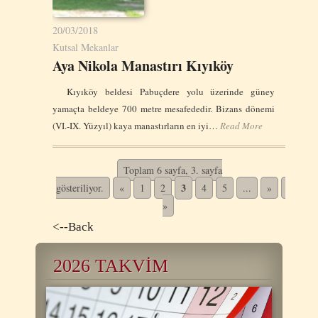
20/03/2018
Kutsal Mekanlar
Aya Nikola Manastırı Kıyıköy
Kıyıköy beldesi Pabuçdere yolu üzerinde güney
yamaçta beldeye 700 metre mesafededir. Bizans dönemi
(VI.-IX. Yüzyıl) kaya manastırların en iyi…
Read More
Toplam 6 sayfa, 3. sayfa
3
gösteriliyor.
«
1
2
4
5
...
»
Son
»
<--Back
2026 TAKVİM