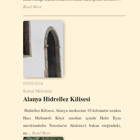
Read More
05/05/2018
Kutsal Mekanlar
Alanya Hidrellez Kilisesi
Hıdrellez Kilisesi, Alanya merkezine 10 kilometre uzakta
Hacı Mehmetli Köyü sınırları içinde Hıdır İlyas
mevkiindedir. Toroslar'ın Akdeniz'e bakan eteğindeki,
ne…
Read More