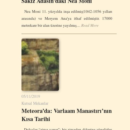
Sakız Adasın’daki Nea Moni
Nea Moni 11. yüzyılda inşa edilmiş(1042-1056 yılları
arasında) ve Meryem Ana'ya ithaf edilmiştir. 17000
metrekare bir alan üzerine yayılmış…
Read More
05/11/2019
Kutsal Mekanlar
Meteora’da: Varlaam Manastırı’nın
Kısa Tarihi
Dağcılar “zirve yapar”; bir zirveden diğerine yönelirler.