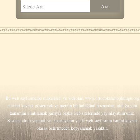
Bu web sayfasındaki makaleleri ve videoları
www.ortodokslartoplulugu.org
sitesini kaynak göstererek ve metnin bütünlüğünü bozmadan, olduğu gibi
tamamını alıntılamak şartıyla başka web sitelerinde yayınlayabilirsiniz.
Kısmen alıntı yapmak ve hazırlayanın ya da web sayfasının ismini kaynak
olarak belirtmeden kopyalamak yasaktır.