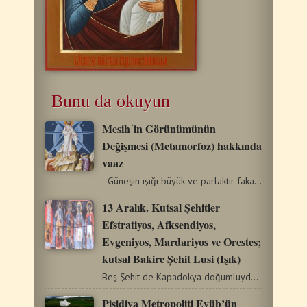
Bunu da okuyun
Mesih΄in Görünümünün
Değişmesi (Metamorfoz) hakkında
vaaz
Güneşin ışığı büyük ve parlaktır fakat İsa…
13 Aralık. Kutsal Şehitler
Efstratiyos, Afksendiyos,
Evgeniyos, Mardariyos ve Orestes;
kutsal Bakire Şehit Lusi (Işık)
Beş Şehit de Kapadokya doğumluydu, Diokletyan’ın döneminde…
Pisidiya Metropoliti Eyüb’ün