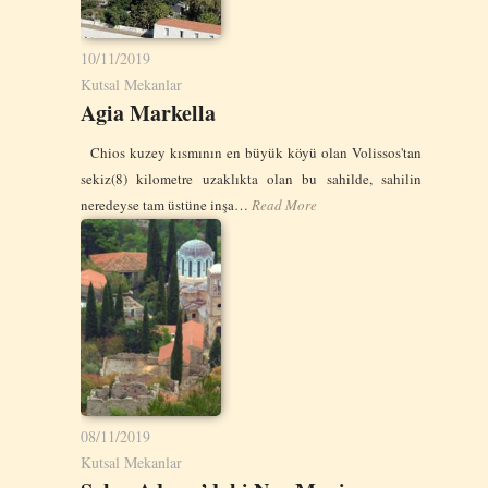
10/11/2019
Kutsal Mekanlar
Agia Markella
Chios kuzey kısmının en büyük köyü olan Volissos'tan
sekiz(8) kilometre uzaklıkta olan bu sahilde, sahilin
neredeyse tam üstüne inşa…
Read More
08/11/2019
Kutsal Mekanlar