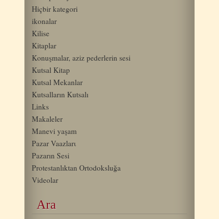
Hiçbir kategori
ikonalar
Kilise
Kitaplar
Konuşmalar, aziz pederlerin sesi
Kutsal Kitap
Kutsal Mekanlar
Kutsalların Kutsalı
Links
Makaleler
Manevi yaşam
Pazar Vaazlarι
Pazarın Sesi
Protestanlıktan Ortodoksluğa
Videolar
Ara