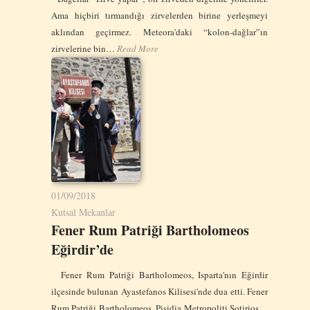
Ama hiçbiri tırmandığı zirvelerden birine yerleşmeyi
aklından geçirmez. Meteora’daki “kolon-dağlar”ın
zirvelerine bin…
Read More
01/09/2018
Kutsal Mekanlar
Fener Rum Patriği Bartholomeos
Eğirdir’de
Fener Rum Patriği Bartholomeos, Isparta'nın Eğirdir
ilçesinde bulunan Ayastefanos Kilisesi'nde dua etti. Fener
Rum Patriği Bartholomeos, Pisidia Metropoliti Sotirios…