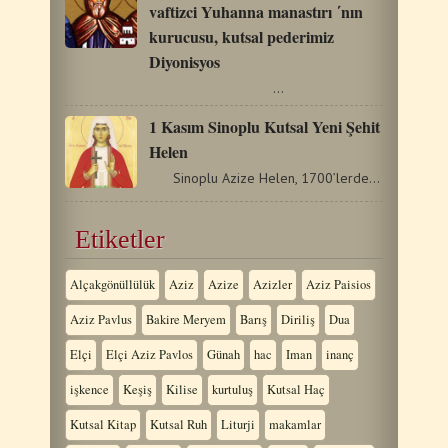
vaftizci Yuhanna manastırı ΄nın
kurucusu, kutsal pederimiz
Diyonisyos
…
1 Kasım Sinoplu Kutsal Yeni Şehit
Helen
Sinoplu Azize Helen, 1700’lerde Pontus Sinobu’nun…
Etiketler
Alçakgönüllülük
Aziz
Azize
Azizler
Aziz Paisios
Aziz Pavlus
Bakire Meryem
Barış
Diriliş
Dua
Elçi
Elçi Aziz Pavlos
Günah
hac
Iman
inanç
işkence
Keşiş
Kilise
kurtuluş
Kutsal Haç
Kutsal Kitap
Kutsal Ruh
Liturji
makamlar