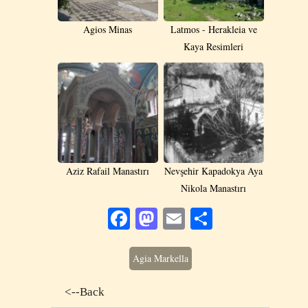
Agios Minas
Latmos - Herakleia ve
Kaya Resimleri
Aziz Rafail Manastırı
Nevşehir Kapadokya Aya
Nikola Manastırı
Facebook
Mastodon
Email
Share
Agia Markella
<--Back