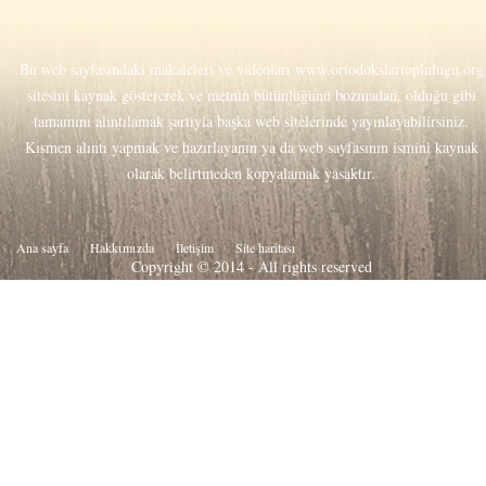
Bu web sayfasındaki makaleleri ve videoları
www.ortodokslartoplulugu.org
sitesini kaynak göstererek ve metnin bütünlüğünü bozmadan, olduğu gibi
tamamını alıntılamak şartıyla başka web sitelerinde yayınlayabilirsiniz.
Kısmen alıntı yapmak ve hazırlayanın ya da web sayfasının ismini kaynak
olarak belirtmeden kopyalamak yasaktır.
Ana sayfa
Hakkιmιzda
İletişim
Site haritası
Copyright © 2014 - All rights reserved