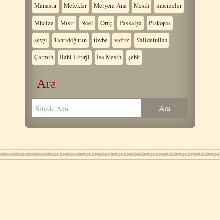
Manastır
Melekler
Meryem Ana
Mesih
mucizeler
Mücize
Mısır
Noel
Oruç
Paskalya
Piskopos
sevgi
Tanrıdoğuran
tövbe
vaftiz
Validetullah
Çarmıh
İlahi Liturji
İsa Mesih
şehit
Ara