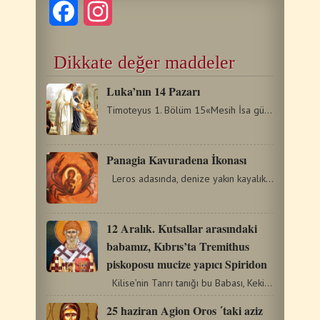
Facebook
Instagram
Dikkate değer maddeler
Luka’nın 14 Pazarı
Timoteyus 1. Bölüm 15«Mesih İsa günahkârları kurtarmak…
Panagia Kavuradena İkonası
Leros adasında, denize yakın kayalıkların arasında Meryem…
12 Aralık. Kutsallar arasındaki
babamız, Kıbrıs’ta Tremithus
piskoposu mucize yapıcı Spiridon
Kilise’nin Tanrı tanığı bu Babası, Kekira’nın…
25 haziran Agion Oros ΄taki aziz