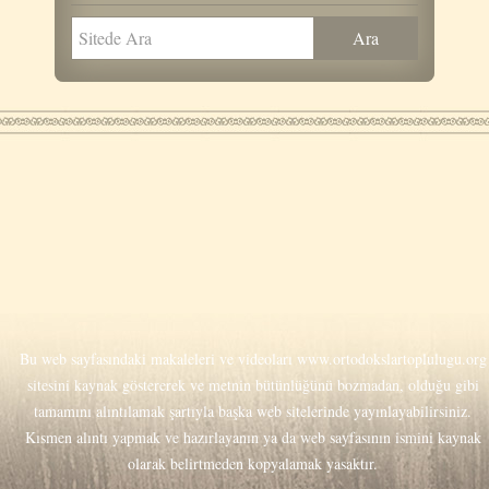
Bu web sayfasındaki makaleleri ve videoları
www.ortodokslartoplulugu.org
sitesini kaynak göstererek ve metnin bütünlüğünü bozmadan, olduğu gibi
tamamını alıntılamak şartıyla başka web sitelerinde yayınlayabilirsiniz.
Kısmen alıntı yapmak ve hazırlayanın ya da web sayfasının ismini kaynak
olarak belirtmeden kopyalamak yasaktır.