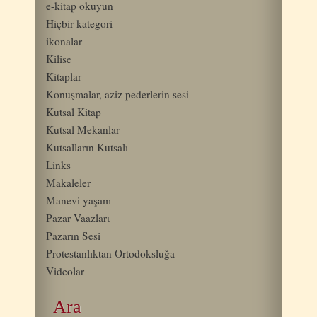
e-kitap okuyun
Hiçbir kategori
ikonalar
Kilise
Kitaplar
Konuşmalar, aziz pederlerin sesi
Kutsal Kitap
Kutsal Mekanlar
Kutsalların Kutsalı
Links
Makaleler
Manevi yaşam
Pazar Vaazlarι
Pazarın Sesi
Protestanlıktan Ortodoksluğa
Videolar
Ara