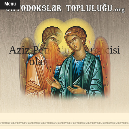
Menu
Aziz Petros’un öğrencisi
olan Romalı bir