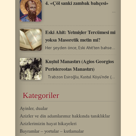
4. «Çöl sanki zambak bahçesi»
…
Eski Ahit: Yetmişler Tercümesi mi
yoksa Masoretik metin mi?
Her şeyden önce, Eski Ahit’ten bahsederken, metnin iki versiyonu…
Kuştul Manastırı (Agios Georgios
Peristereotas Manastırı)
Trabzon Esiroğlu, Kustul Köyü’nde (Şimşirli) bulunan…
Kategoriler
Ayinler, dualar
Azizler ve din adamlarımız hakkında tanıklıklar
Azizlerimizin hayat hikayeleri
Bayramlar – yortular – kutlamalar