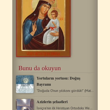
Bunu da okuyun
Yortuların yortusu: Doğuş
Bayramı
“Doğuda O’nun yıldızını gördük!” (Matta 2:2). “Mesih’in…
Azizlerin şefaatleri
İsviçre'nin ilk Hıristiyan Ortodoks Web Sitesi tarafından…