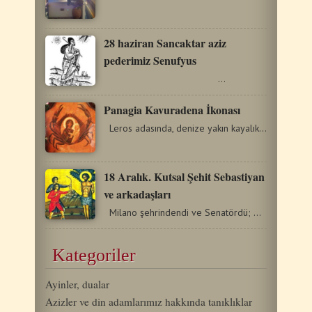
28 haziran Sancaktar aziz
pederimiz Senufyus
…
Panagia Kavuradena İkonası
Leros adasında, denize yakın kayalıkların arasında Meryem…
18 Aralık. Kutsal Şehit Sebastiyan
ve arkadaşları
Milano şehrindendi ve Senatördü; Mesih inancı için…
Kategoriler
Ayinler, dualar
Azizler ve din adamlarımız hakkında tanıklıklar