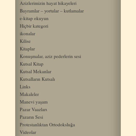
Azizlerimizin hayat hikayeleri
Bayramlar – yortular – kutlamalar
e-kitap okuyun
Hiçbir kategori
ikonalar
Kilise
Kitaplar
Konuşmalar, aziz pederlerin sesi
Kutsal Kitap
Kutsal Mekanlar
Kutsalların Kutsalı
Links
Makaleler
Manevi yaşam
Pazar Vaazlarι
Pazarın Sesi
Protestanlıktan Ortodoksluğa
Videolar