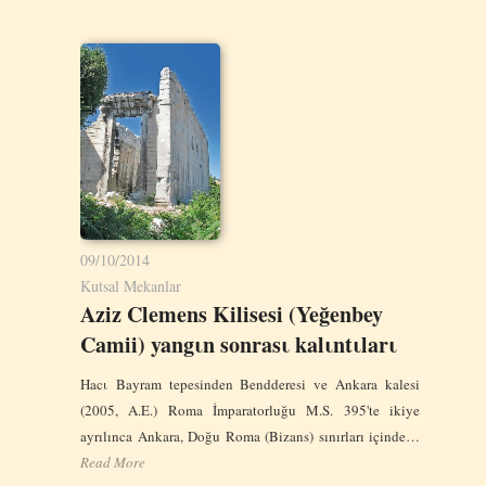
09/10/2014
Kutsal Mekanlar
Aziz Clemens Kilisesi (Yeğenbey
Camii) yangιn sonrasι kalιntιlarι
Hacι Bayram tepesinden Bendderesi ve Ankara kalesi
(2005, A.E.) Roma İmparatorluğu M.S. 395'te ikiye
ayrılınca Ankara, Doğu Roma (Bizans) sınırları içinde…
Read More