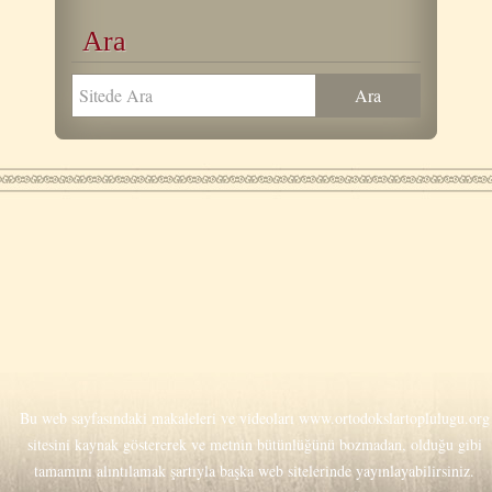
Ara
Bu web sayfasındaki makaleleri ve videoları
www.ortodokslartoplulugu.org
sitesini kaynak göstererek ve metnin bütünlüğünü bozmadan, olduğu gibi
tamamını alıntılamak şartıyla başka web sitelerinde yayınlayabilirsiniz.