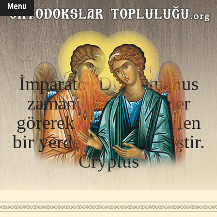
Menu
İmparator Diocletuanus
zamanında işkenceler
görerek Cryptus denilen
bir yerde idam edilmiştir.
Cryptus