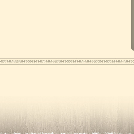
lartoplulugu.org
sitesini kaynak göstererek ve metnin bütünlüğünü bozmadan, o