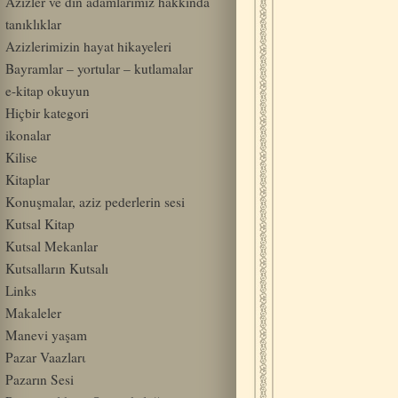
Azizler ve din adamlarımız hakkında
tanıklıklar
Azizlerimizin hayat hikayeleri
Bayramlar – yortular – kutlamalar
e-kitap okuyun
Hiçbir kategori
ikonalar
Kilise
Kitaplar
Konuşmalar, aziz pederlerin sesi
Kutsal Kitap
Kutsal Mekanlar
Kutsalların Kutsalı
Links
Makaleler
Manevi yaşam
Pazar Vaazlarι
Pazarın Sesi