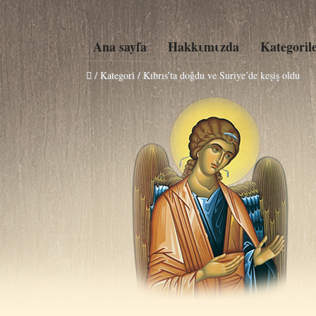
Ana sayfa
Hakkιmιzda
Kategoril
/ Kategori / Kıbrıs’ta doğdu ve Suriye’de keşiş oldu