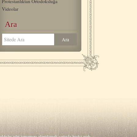
Protestanlıktan Ortodoksluğa
Videolar
Ara
lduğu gibi tamamını alıntılamak şartıyla başka web