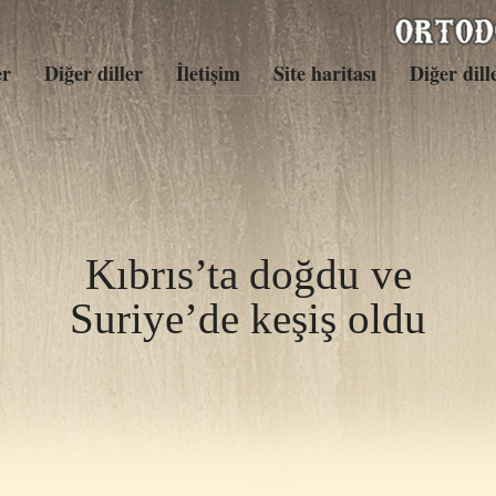
er
Diğer diller
İletişim
Site haritası
Diğer dill
Kıbrıs’ta doğdu ve
Suriye’de keşiş oldu