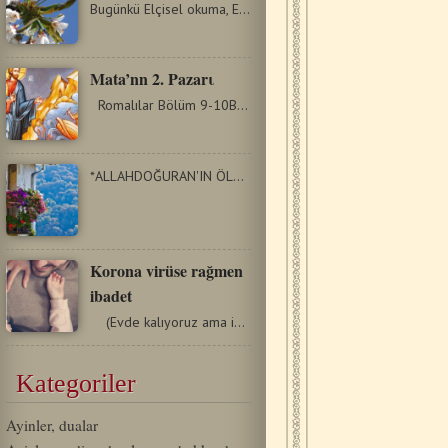
Bugünkü Elçisel okuma, Elçi Pavlus’un Efes Kilisesi’nin…
Mata’nn 2. Pazarι
Romalılar Bölüm 9-10Başta Yahudi'ye, sonra Yahudi…
*ALLAHDOĞURAN'IN ÖLÜMDEN DİRİLDİKTEN SONRA RABBİ İLK…
Korona virüse rağmen
ibadet
(Evde kalıyoruz ama ibadetimizden vazgeçmiyoruz!) …
Kategoriler
Ayinler, dualar