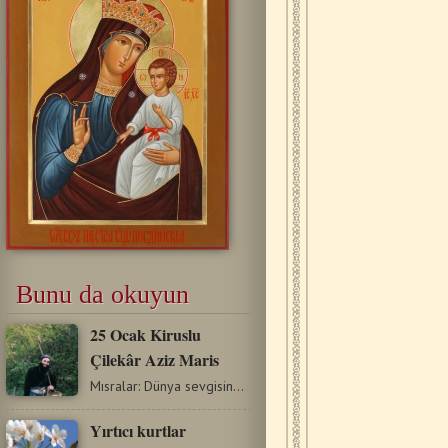
Bunu da okuyun
25 Ocak Kiruslu
Çilekâr Aziz Maris
Mısralar: Dünya sevgisinden kaçıp, ey Maris, İlahi bir…
Yırtıcı kurtlar