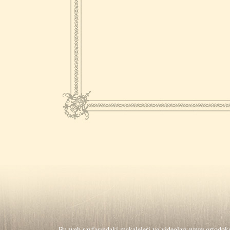
Bu web sayfasındaki makaleleri ve videoları
www.ortodoks