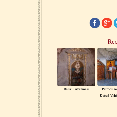
Rec
Balıklı Ayazması
Patmos Ad
Kutsal Vah