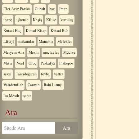
Elçi Aziz Pavlos
Günah
hac
Iman
inanç
işkence
Keşiş
Kilise
kurtuluş
Kutsal Haç
Kutsal Kitap
Kutsal Ruh
Liturji
makamlar
Manastır
Melekler
Meryem Ana
Mesih
mucizeler
Mücize
Mısır
Noel
Oruç
Paskalya
Piskopos
sevgi
Tanrıdoğuran
tövbe
vaftiz
Validetullah
Çarmıh
İlahi Liturji
İsa Mesih
şehit
Ara