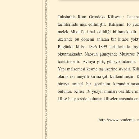
Taksiarhis Rum Ortodoks Kilisesi ; İstan
tarihlerinde inşa edilmiştir. Kilisenin 16 yü
melek Mikail’e ithaf edildiği bilinmektedir.
üzerinde bu dönemi anlatan bir kitabe yoktu
Bugünkü kilise 1896-1899 tarihlerinde inşa
okunmaktadır. Naosun güneyinde Muzuros Paşa’
içerisindedir. Avluya giriş güneybatıdandır
Yapı malzemesi kesme taş üzerine sıvadır. Kili
olarak iki meyilli kırma çatı kullanılmıştır.
binaya anıtsal bir görünüm kazandırılmışt
bulunur. Kilise 19 yüzyıl mimari özelliklerini
kilise bu çevrede bulunan kiliseler arasında en 
http://www.academia.