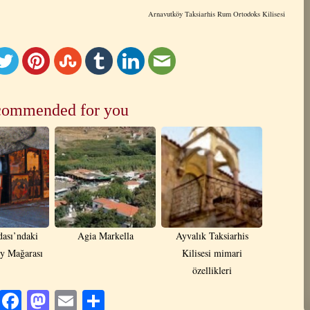
Arnavutköy Taksiarhis Rum Ortodoks Kilisesi
ommended for you
ası’ndaki
Agia Markella
Ayvalık Taksiarhis
iy Mağarası
Kilisesi mimari
özellikleri
Facebook
Mastodon
Email
Share