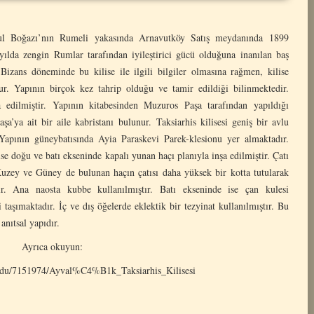
bul Boğazı’nın Rumeli yakasında Arnavutköy Satış meydanında 1899
zyılda zengin Rumlar tarafından iyileştirici gücü olduğuna inanılan baş
 Bizans döneminde bu kilise ile ilgili bilgiler olmasına rağmen, kilise
r. Yapının birçok kez tahrip olduğu ve tamir edildiği bilinmektedir.
 edilmiştir. Yapının kitabesinden Muzuros Paşa tarafından yapıldığı
ya ait bir aile kabristanı bulunur. Taksiarhis kilisesi geniş bir avlu
. Yapının güneybatısında Ayia Paraskevi Parek-klesionu yer almaktadır.
se doğu ve batı ekseninde kapalı yunan haçı planıyla inşa edilmiştir. Çatı
 Kuzey ve Güney de bulunan haçın çatısı daha yüksek bir kotta tutularak
ır. Ana naosta kubbe kullanılmıştır. Batı ekseninde ise çan kulesi
 taşımaktadır. İç ve dış öğelerde eklektik bir tezyinat kullanılmıştır. Bu
anıtsal yapıdır.
Ayrıca okuyun:
edu/7151974/Ayval%C4%B1k_Taksiarhis_Kilisesi