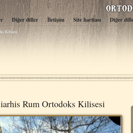
er
Diğer diller
İletişim
Site haritası
Diğer dill
s Kilisesi
iarhis Rum Ortodoks Kilisesi