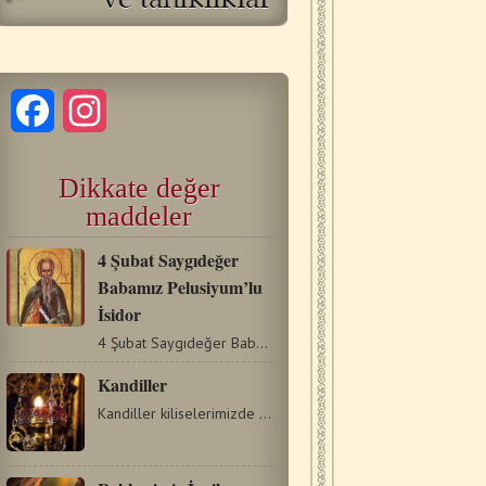
Facebook
Instagram
Dikkate değer
maddeler
4 Şubat Saygıdeğer
Babamız Pelusiyum’lu
İsidor
4 Şubat Saygıdeğer Babamız Pelusiyum’lu İsidor Apolytikion.…
Kandiller
Kandiller kiliselerimizde genellikle “Güzel Kapı” ve Kutsal…