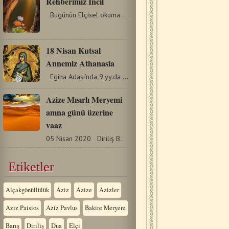
Rehberimiz İncil
Bugünün Elçisel okuma pasajı, tüm Kutsal Kitap gibi,…
18 Nisan Kutsal
Annemiz Athanasia
Egina Adası’nda 9.yy.da zengin ve seçkin bir ailede…
Azize Mısırlı Meryemi
amna günü üzerine
vaaz
05 Nisan 2020 Diriliş Bayramı öncesi Büyük Oruç Döneminin…
Etiketler
Alçakgönüllülük
Aziz
Azize
Azizler
Aziz Paisios
Aziz Pavlus
Bakire Meryem
Barış
Diriliş
Dua
Elçi