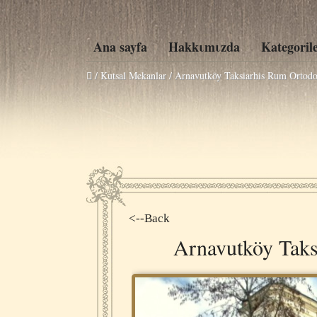
Ana sayfa
Hakkιmιzda
Kategoril
/ Kutsal Mekanlar /
Arnavutköy Taksiarhis Rum Ortodok
<--Back
Arnavutköy Taks