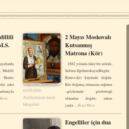
illili
2 Mayıs Moskovalı
M.S.
Kutsanmış
Matrona (Kör)
ıtlarda
1882 yılında fakir bir ailede,
 Midilli
Sebino-Epifaniskaya(Bugün
r. Henüz
Kimovski) köyünde doğdu.
fat eder
Kör doğmuş olmasına rağmen
01/05/2026
rdımıyla
–gözlerinde gözbebeği
Azizlerimizin hayat
 More
olmadan doğdu- erken
hikayeleri
yaşta…
Read More
Engelliler için dua