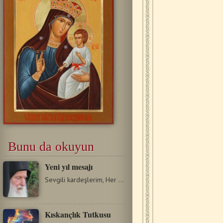
Bunu da okuyun
Yeni yıl mesajı
Sevgili kardeşlerim, Her yeni yılın başında mutluluk dileklerinde…
Kıskançlık Tutkusu