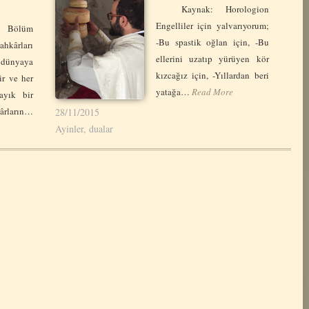
Kaynak: Horologion
Engelliler için yalvarıyorum;
 Bölüm
-Bu spastik oğlan için, -Bu
hkârları
ellerini uzatıp yürüyen kör
dünyaya
kızcağız için, -Yıllardan beri
ir ve her
yatağa…
Read More
ayık bir
rların…
28/11/2015
Ayinler, dualar