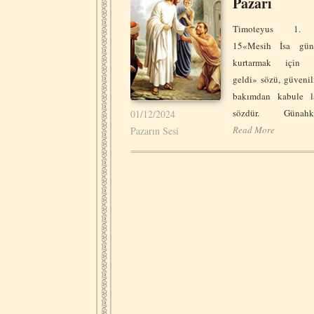
Pazarı
Timoteyus 1.
15«Mesih İsa güna
kurtarmak için 
geldi» sözü, güvenil
bakımdan kabule l
sözdür. Günahkâ
01/12/2024
Read More
Pazarın Sesi