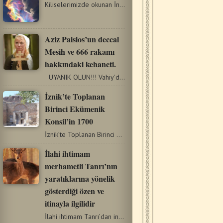
Kiliselerimizde okunan İncil metinlerinde Matta’nın 6. Pazar…
Aziz Paisios’un deccal
Mesih ve 666 rakamı
hakkındaki kehaneti.
UYANIK OLUN!!! Vahiy'de yazılanların çoğunu muhtemelen…
İznik’te Toplanan
Birinci Ekümenik
Konsil’in 1700
İznik’te Toplanan Birinci Ekümenik Konsil’in 1700. Yıldönümü…
İlahi ihtimam
merhametli Tanrı’nın
yaratıklarına yönelik
gösterdiği özen ve
itinayla ilgilidir
İlahi ihtimam Tanrı’dan insana ve tüm yaradılışa sunulan…