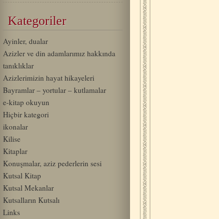
Kategoriler
Ayinler, dualar
Azizler ve din adamlarımız hakkında
tanıklıklar
Azizlerimizin hayat hikayeleri
Bayramlar – yortular – kutlamalar
e-kitap okuyun
Hiçbir kategori
ikonalar
Kilise
Kitaplar
Konuşmalar, aziz pederlerin sesi
Kutsal Kitap
Kutsal Mekanlar
Kutsalların Kutsalı
Links