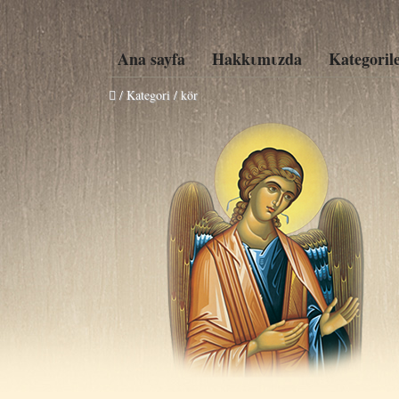
Ana sayfa
Hakkιmιzda
Kategoril
/ Kategori / kör