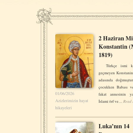
2 Haziran Mid
Konstantin (
1819)
Türkçe ismi kay
geçmeyen Konstanin,
adasında doğmuştu
çocukken Babası ve
01/06/2026
fakat annesinin ya
Azizlerimizin hayat
İslami örf ve…
Read
hikayeleri
Luka’nın 14