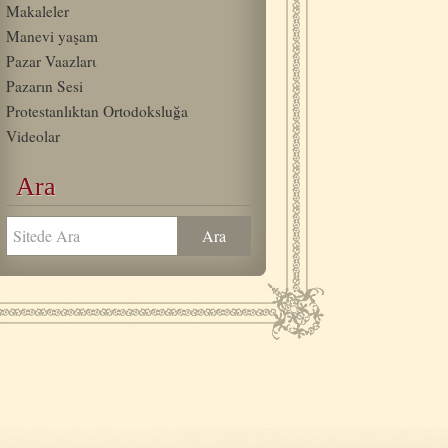
Makaleler
Manevi yaşam
Pazar Vaazlarι
Pazarın Sesi
Protestanlıktan Ortodoksluğa
Videolar
Ara