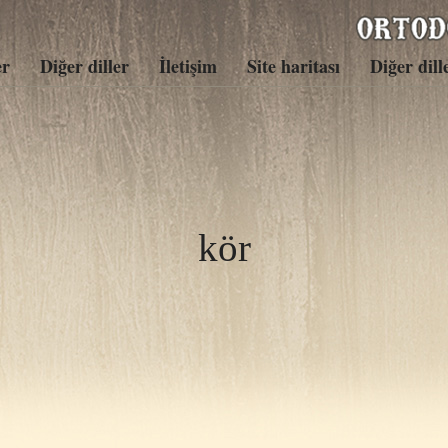
er
Diğer diller
İletişim
Site haritası
Diğer dill
kör