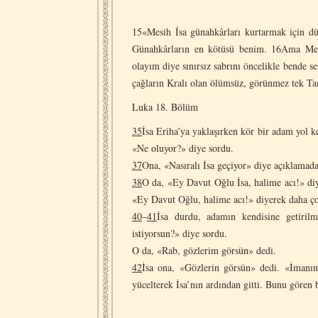
15«Mesih İsa günahkârları kurtarmak için dü
Günahkârların en kötüsü benim. 16Ama Mesi
olayım diye sınırsız sabrını öncelikle bende 
çağların Kralı olan ölümsüz, görünmez tek Ta
Luka 18. Bölüm
35
İsa Eriha’ya yaklaşırken kör bir adam yol 
«Ne oluyor?» diye sordu.
37
Ona, «Nasıralı İsa geçiyor» diye açıklamada
38
O da, «Ey Davut Oğlu İsa, halime acı!» di
«Ey Davut Oğlu, halime acı!» diyerek daha ço
40
–
41
İsa durdu, adamın kendisine getiri
istiyorsun?» diye sordu.
O da, «Rab, gözlerim görsün» dedi.
42
İsa ona, «Gözlerin görsün» dedi. «İmanın
yücelterek İsa’nın ardından gitti. Bunu gören