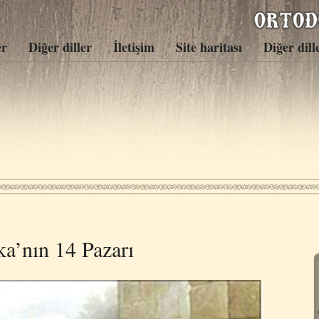
er
Diğer diller
İletişim
Site haritası
Diğer dill
a’nın 14 Pazarı