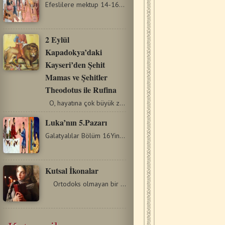
Efeslilere mektup 14-16Çünkü Mesih'in kendisi barışıklığımızdır.…
2 Eylül
Kapadokya’daki
Kayseri’den Şehit
Mamas ve Şehitler
Theodotus ile Rufina
O, hayatına çok büyük zorluklarla başladı. Annesi…
Luka’nın 5.Pazarı
Galatyalılar Bölüm 16Yine de kişinin, Kutsal Yasa'nın gereklerini…
Kutsal İkonalar
Ortodoks olmayan bir ziyaretçinin bir Ortodoks kilisesinde…