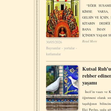
“EĞER SUSAMI
KİMSE VARSA,
GELSİN VE İÇSİN,
KİTABIN DEDİĞİ
BANA İMAN E
İÇİNDEN YAŞAM 
Read More
30/05/2026
Bayramlar - yortular -
kutlamalar
Kutsal Ruh’
rehber edine
yaşamı
İncil’in vaazı ve Ki
öğretmeni olarak so
taşıdığının bilinci
Elçi Pavlus, ışığa ai