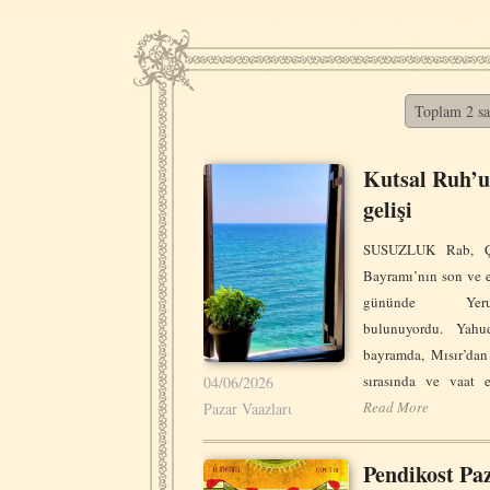
Toplam 2 say
Kutsal Ruh’
gelişi
SUSUZLUK Rab, Ça
Bayramı’nın son ve 
gününde Yeruşa
bulunuyordu. Yahu
bayramda, Mısır’dan 
sırasında ve vaat 
04/06/2026
Read More
Pazar Vaazlarι
Pendikost Pa