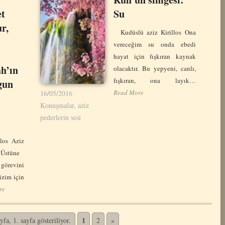
et
Su
r,
Kudüslü aziz Kirillos Ona
vereceğim su onda ebedi
hayat için fışkıran kaynak
ah’ın
olacaktır. Bu yepyeni, canlı,
fışkıran, ona layık…
gun
Read More
16/05/2016
Konuşmalar, aziz
pederlerin sesi
los Aziz
i Üstüne
görevini
izim için
re
1
fa, 1. sayfa gösteriliyor.
2
»