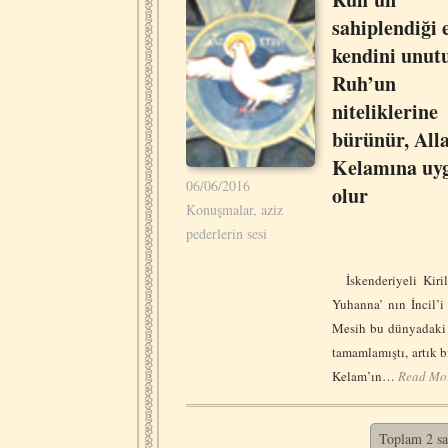
sahiplendiği 
kendini unutu
Ruh’un
niteliklerine
bürünür, All
Kelamına uy
06/06/2016
olur
Konuşmalar, aziz
pederlerin sesi
İskenderiyeli Kiril
Yuhanna’ nın İncil’
Mesih bu dünyadaki 
tamamlamıştı, artık b
Kelam’ın…
Read Mo
Toplam 2 say