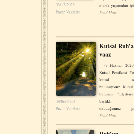
03/12/2023
olarak yaşamaları i
Pazar Vaazlarι
Read More
Kutsal Ruh’a
vaaz
(7 Haziran 2020
Kutsal Pentikost Yo
kutsal orta
bulunuyoruz. Kutsal
bulunan “Elçilerin
08/06/2020
başlıklı kit
Pazar Vaazlarι
okuduğumuz pas
Read More
Ruh’un