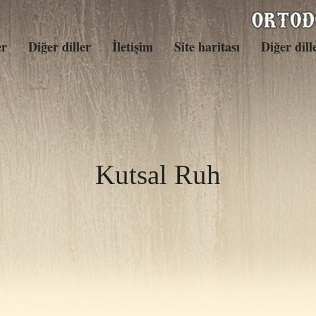
er
Diğer diller
İletişim
Site haritası
Diğer dill
Kutsal Ruh