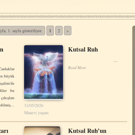
1
fa, 1. sayfa gösteriliyor.
2
»
un
Kutsal Ruh
…
Read More
rdaklar
en büyük
lim’de
diler bu
çıkışları
edilmiş…
31/05/2026
Manevi yaşam
zarı
Kutsal Ruh’un