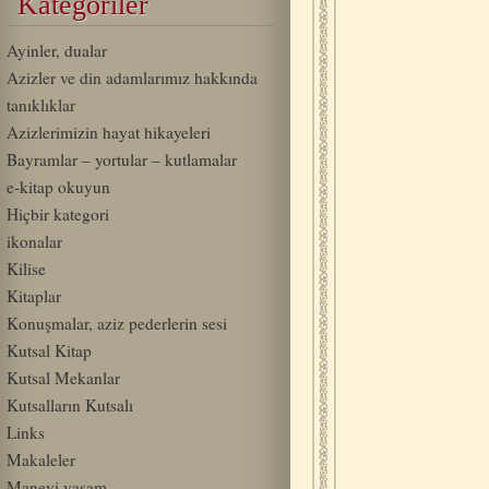
Kategoriler
Ayinler, dualar
Azizler ve din adamlarımız hakkında
tanıklıklar
Azizlerimizin hayat hikayeleri
Bayramlar – yortular – kutlamalar
e-kitap okuyun
Hiçbir kategori
ikonalar
Kilise
Kitaplar
Konuşmalar, aziz pederlerin sesi
Kutsal Kitap
Kutsal Mekanlar
Kutsalların Kutsalı
Links
Makaleler
Manevi yaşam