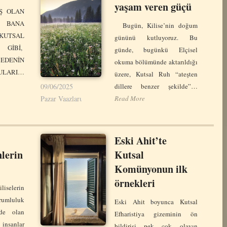
yaşam veren güçü
Ş OLAN
 BANA
Bugün, Kilise’nin doğum
 KUTSAL
gününü kutluyoruz. Bu
 GİBİ,
günde, bugünkü Elçisel
DENİN
okuma bölümünde aktarıldığı
SULARI…
üzere, Kutsal Ruh “ateşten
09/06/2025
dillere benzer şekilde”…
Pazar Vaazlarι
Read More
u
Eski Ahit’te
nlerin
Kutsal
Komünyonun ilk
örnekleri
liselerin
rumluluk
Eski Ahit boyunca Kutsal
nde olan
Efharistiya gizeminin ön
t insanlar
bildirisi pek çok olayın