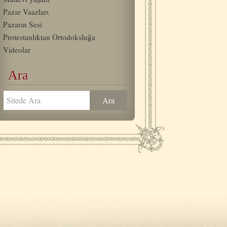
Pazar Vaazlarι
Pazarın Sesi
Protestanlıktan Ortodoksluğa
Videolar
Ara