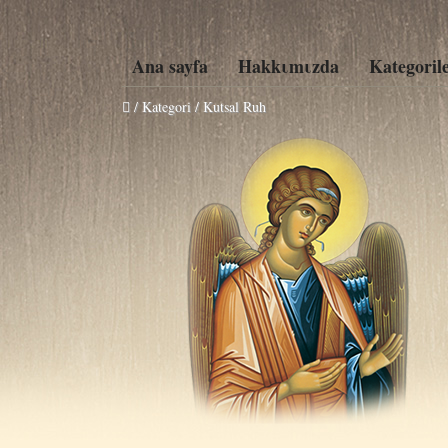
Ana sayfa
Hakkιmιzda
Kategoril
/ Kategori / Kutsal Ruh