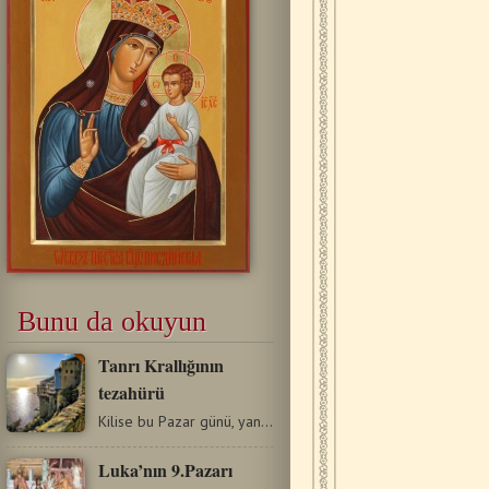
Bunu da okuyun
Tanrı Krallığının
tezahürü
Kilise bu Pazar günü, yani, Rab’bin Doğuş bayramı kutlamalarının…
Luka’nın 9.Pazarı