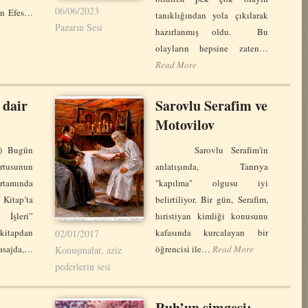
06/06/2023
çin Efes…
tanıklığından yola çıkılarak
Pazarın Sesi
hazırlanmış oldu. Bu
olayların hepsine zaten…
Read More
 dair
Sarovlu Serafim ve
Motovilov
) Bugün
Sarovlu Serafim'in
rtusunun
anlatışında, Tanrıya
mında
"kapılma" olgusu iyi
 Kitap’ta
belirtiliyor. Bir gün, Serafim,
 İşleri”
hıristiyan kimliği konusunu
apdan
kafasında kurcalayan bir
02/01/2017
ajda,…
öğrencisi ile…
Read More
Konuşmalar, aziz
pederlerin sesi
Ruh’un simgesi: