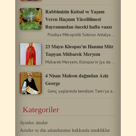
Rabbimizin Kutsal ve Yaşam
Veren Haçının Yüceltilmesi
Bayramından önceki hafta vaazı
Pisidiya Mitropoliti Sotirios Antalya 10/09/2017 Rabbimizin…
23 Mayıs Kleopas’ın Hanımı Mür
Taşıyan Mübarek Meryem
Mübarek Meryem, Kleopas’ın (ya da Klopas) hanımı, İncil’de…
4 Nisan Maleon dağından Aziz
George
Genç yaşlarında kendisini Tanrı’ya adayarak Maleon…
Kategoriler
Ayinler, dualar
Azizler ve din adamlarımız hakkında tanıklıklar