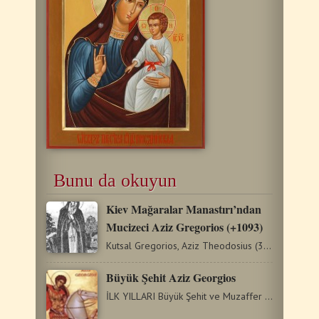
Bunu da okuyun
Kiev Mağaralar Manastırı’ndan
Mucizeci Aziz Gregorios (+1093)
Kutsal Gregorios, Aziz Theodosius (3 Mayıs) döneminde Kiev…
Büyük Şehit Aziz Georgios
İLK YILLARI Büyük Şehit ve Muzaffer Aziz Georgios, İsa…