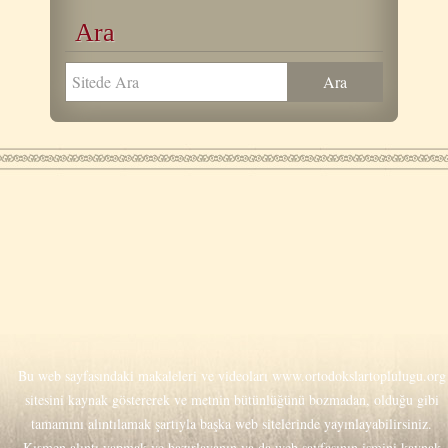
Ara
Bu web sayfasındaki makaleleri ve videoları
www.ortodokslartoplulugu.org
sitesini kaynak göstererek ve metnin bütünlüğünü bozmadan, olduğu gibi
tamamını alıntılamak şartıyla başka web sitelerinde yayınlayabilirsiniz.
Kısmen alıntı yapmak ve hazırlayanın ya da web sayfasının ismini kaynak