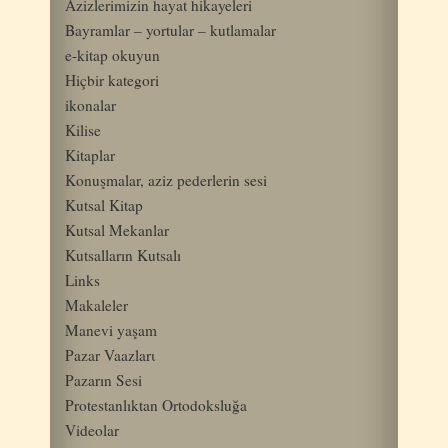
Azizlerimizin hayat hikayeleri
Bayramlar – yortular – kutlamalar
e-kitap okuyun
Hiçbir kategori
ikonalar
Kilise
Kitaplar
Konuşmalar, aziz pederlerin sesi
Kutsal Kitap
Kutsal Mekanlar
Kutsalların Kutsalı
Links
Makaleler
Manevi yaşam
Pazar Vaazlarι
Pazarın Sesi
Protestanlıktan Ortodoksluğa
Videolar