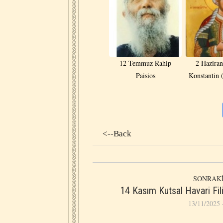
12 Temmuz Rahip
2 Haziran
Paisios
Konstantin 
<--Back
SONRAKİ
14 Kasım Kutsal Havari Fil
13/11/2025 