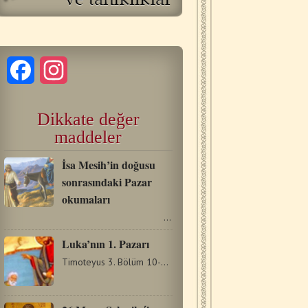
Facebook
Instagram
Dikkate değer
maddeler
İsa Mesih’in doğusu
sonrasındaki Pazar
okumaları
…
Luka’nın 1. Pazarı
Timoteyus 3. Bölüm 10-11Sen ise benim öğretimi, davranışımı,…