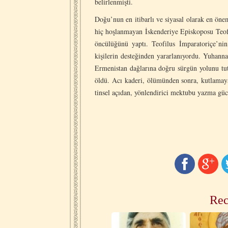
belirlenmişti.
Doğu’nun en itibarlı ve siyasal olarak en öne
hiç hoşlanmayan İskenderiye Episkoposu Teof
öncülüğünü yaptı. Teofilus İmparatoriçe’ni
kişilerin desteğinden yararlanıyordu. Yuhanna
Ermenistan dağlarına doğru sürgün yolunu tutt
öldü. Acı kaderi, ölümünden sonra, kutlamaya
tinsel açıdan, yönlendirici mektubu yazma gü
Rec