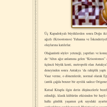
Üç Kapadokyalı büyüklerden sonra Doğu iki ç
ağızlı (Krisostomos) Yuhanna ve İskenderiyeli C
olaylarına katılırlar.
Olağanüstü söylev yeteneği, yapıtları ve konu
de “Altın ağız anlamına gelen “Krisostomos”
üçüncü büyük kenti, metropolü olan Antakya’da
deneyinden sonra Antakya ‘da rahiplik yaptı
Vaaz verme, o dönemlerde, normal olarak Epi
(antik çağda benzer bir ayrılık sadece Origene
Kutsal Kitapla ilgin derin düşüncelerle bez
edindiği, klasik kültürün etkisinden bir hayli
halkı günlük yaşamın çok sayıdaki ayartma
sapkınlıktan uzaklaştırarak Hıristiyan’ca yaşa