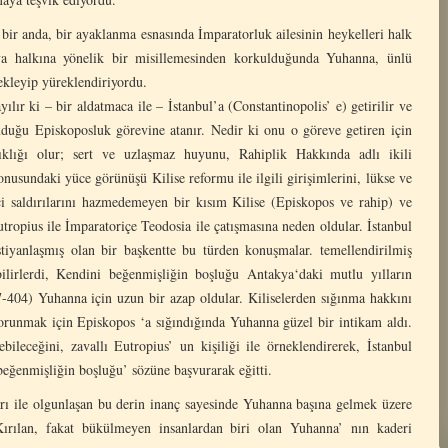
ir anda, bir ayaklanma esnasında İmparatorluk ailesinin heykelleri halk
kya halkına yönelik bir misillemesinden korkulduğunda Yuhanna, ünlü
tekleyip yüreklendiriyordu.
ılır ki – bir aldatmaca ile – İstanbul’a (Constantinopolis’ e) getirilir ve
nduğu Episkoposluk görevine atanır. Nedir ki onu o göreve getiren için
klığı olur; sert ve uzlaşmaz huyunu, Rahiplik Hakkında adlı ikili
nusundaki yüce görünüşü Kilise reformu ile ilgili girişimlerini, lükse ve
eci saldırılarını hazmedemeyen bir kısım Kilise (Episkopos ve rahip) ve
tropius ile İmparatoriçe Teodosia ile çatışmasına neden oldular. İstanbul
stiyanlaşmış olan bir başkentte bu türden konuşmalar. temellendirilmiş
ilirlerdi, Kendini beğenmişliğin boşluğu Antakya‘daki mutlu yılların
7-404) Yuhanna için uzun bir azap oldular. Kiliselerden sığınma hakkını
orunmak için Episkopos ‘a sığındığında Yuhanna güzel bir intikam aldı.
bileceğini, zavallı Eutropius’ un kişiliği ile örneklendirerek, İstanbul
beğenmişliğin boşluğu’ sözüne başvurarak eğitti.
ları ile olgunlaşan bu derin inanç sayesinde Yuhanna başına gelmek üzere
ırılan, fakat bükülmeyen insanlardan biri olan Yuhanna’ nın kaderi