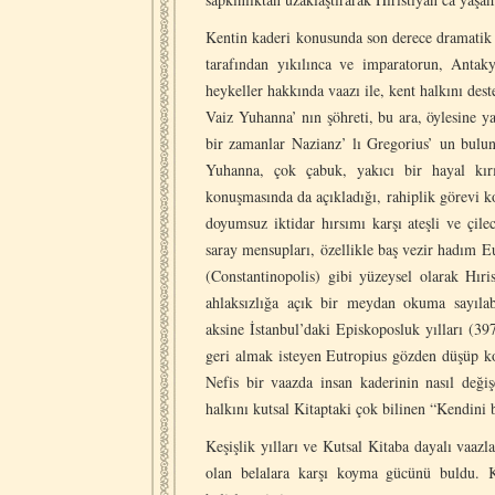
Kentin kaderi konusunda son derece dramatik b
tarafından yıkılınca ve imparatorun, Anta
heykeller hakkında vaazı ile, kent halkını des
Vaiz Yuhanna’ nın şöhreti, bu ara, öylesine yay
bir zamanlar Nazianz’ lı Gregorius’ un bulu
Yuhanna, çok çabuk, yakıcı bir hayal kırı
konuşmasında da açıkladığı, rahiplik görevi ko
doyumsuz iktidar hırsımı karşı ateşli ve çil
saray mensupları, özellikle baş vezir hadım Eu
(Constantinopolis) gibi yüzeysel olarak Hıri
ahlaksızlığa açık bir meydan okuma sayılab
aksine İstanbul’daki Episkoposluk yılları (39
geri almak isteyen Eutropius gözden düşüp k
Nefis bir vaazda insan kaderinin nasıl değişe
halkını kutsal Kitaptaki çok bilinen “Kendini 
Keşişlik yılları ve Kutsal Kitaba dayalı vaaz
olan belalara karşı koyma gücünü buldu. K