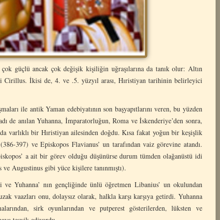
ok güçlü ancak çok değişik kişiliğin uğraşılarına da tanık olur: Altın
irillus. İkisi de, 4. ve .5. yüzyıl arası, Hıristiyan tarihinin belirleyici
şmaları ile antik Yaman edebiyatının son başyapıtlarını veren, bu yüzden
 adı de anılan Yuhanna, İmparatorluğun, Roma ve İskenderiye’den sonra,
 varlıklı bir Hıristiyan ailesinden doğdu. Kısa fakat yoğun bir keşişlik
 (386-397) ve Episkopos Flavianus’ un tarafından vaiz görevine atandı.
skopos’ a ait bir görev olduğu düşünürse durum tümden olağanüstü idi
s ve Augustinus gibi yüce kişilere tanınmıştı).
eli ve Yuhanna’ nın gençliğinde ünlü öğretmen Libanius’ un okulundan
 uzak vaazları onu, dolaysız olarak, halkla karşı karşıya getirdi. Yuhanna
larından, sirk oyunlarından ve putperest gösterilerden, lüksten ve
maya teşvik ediyordu.