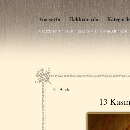
Ana sayfa
Hakkιmιzda
Kategoril
/ Azizlerimizin hayat hikayeleri /
13 Kasım Altınağızlı
<--Back
13 Kasım