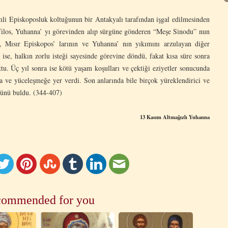
mli Episkoposluk koltuğunun bir Antakyalı tarafından işgal edilmesinden
ilos, Yuhanna’ yı görevinden alıp sürgüne gönderen “Meşe Sinodu” nun
n, Mısır Episkopos’ larının ve Yuhanna’ nın yıkımını arzulayan diğer
 ise, halkın zorlu isteği sayesinde görevine döndü, fakat kısa süre sonra
u. Üç yıl sonra ise kötü yaşam koşulları ve çektiği eziyetler sonucunda
 ve yüceleşmeğe yer verdi. Son anlarında bile birçok yüreklendirici ve
cünü buldu. (344-407)
13
Kasım
Altınağızlı Yuhanna
ommended for you