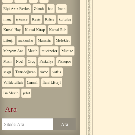
Elçi Aziz Pavlos
Günah
hac
Iman
inanç
işkence
Keşiş
Kilise
kurtuluş
Kutsal Haç
Kutsal Kitap
Kutsal Ruh
Liturji
makamlar
Manastır
Melekler
Meryem Ana
Mesih
mucizeler
Mücize
Mısır
Noel
Oruç
Paskalya
Piskopos
sevgi
Tanrıdoğuran
tövbe
vaftiz
Validetullah
Çarmıh
İlahi Liturji
İsa Mesih
şehit
Ara