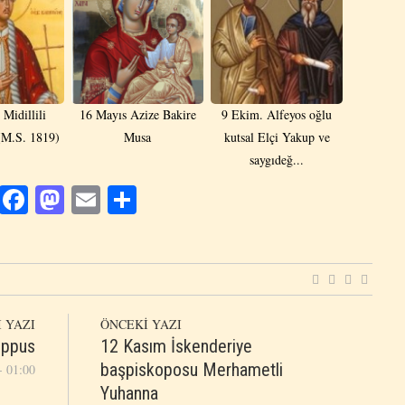
 Midillili
16 Mayıs Azize Bakire
9 Ekim. Alfeyos oğlu
(M.S. 1819)
Musa
kutsal Elçi Yakup ve
saygıdeğ...
Facebook
Mastodon
Email
Share
 YAZI
ÖNCEKİ YAZI
ippus
12 Kasım İskenderiye
başpiskoposu Merhametli
- 01:00
Yuhanna