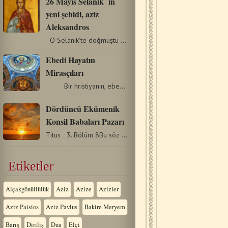
26 Mayıs Selanik ΄in
yeni şehidi, aziz
Aleksandros
O Selanik’te doğmuştu ve bir Hıristiyan olarak vaftiz…
Εbedi Hayatın
Mirasçıları
Bir hristiyanın, ebedi hayatın mirasçısı…
Dördüncü Ekümenik
Konsil Babaları Pazarı
Titus 3. Bölüm 8Bu söz güvenilirdir. Tanrı'ya iman…
Etiketler
Alçakgönüllülük
Aziz
Azize
Azizler
Aziz Paisios
Aziz Pavlus
Bakire Meryem
Barış
Diriliş
Dua
Elçi