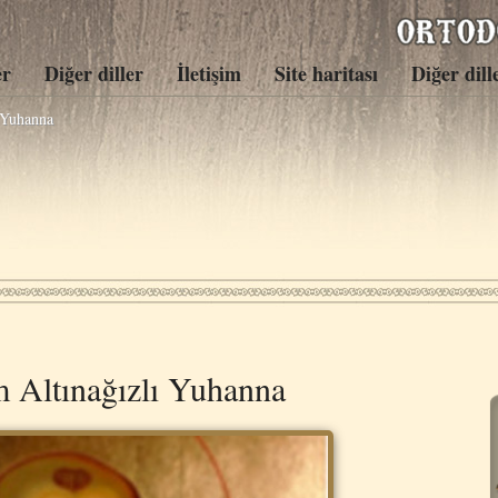
er
Diğer diller
İletişim
Site haritası
Diğer dill
 Yuhanna
 Altınağızlı Yuhanna