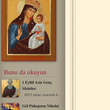
Bunu da okuyun
1 Eylül Aziz Genç
Meletios
1035 yılları civarında Kapadokya’da doğdu. Konstantinopolis’te…
Göl Piskopusu Nikolai