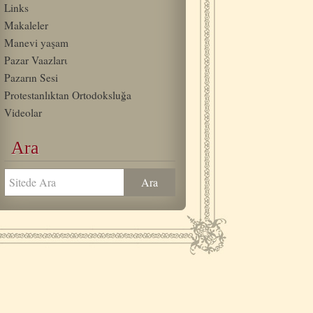
Links
Makaleler
Manevi yaşam
Pazar Vaazlarι
Pazarın Sesi
Protestanlıktan Ortodoksluğa
Videolar
Ara