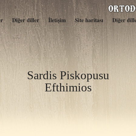
er
Diğer diller
İletişim
Site haritası
Diğer dill
Sardis Piskopusu
Efthimios