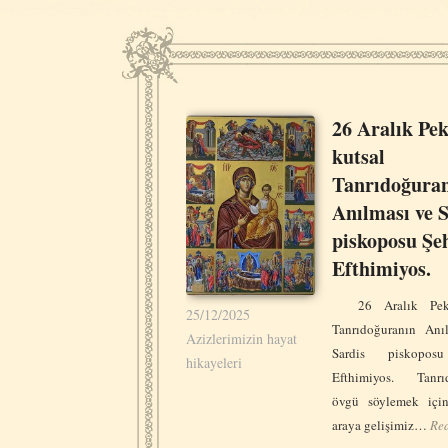
26 Aralık Pe
kutsal
Tanrıdoğura
Anılması ve 
piskoposu Şe
Efthimiyos.
26 Aralık Pek 
25/12/2025
Tanrıdoğuranın Anı
Azizlerimizin hayat
Sardis piskopos
hikayeleri
Efthimiyos. Tanrı
övgü söylemek içi
araya gelişimiz…
Re