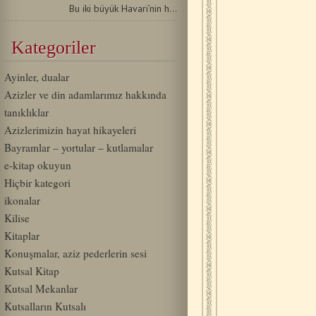
Bu iki büyük Havari’nin hayatı için, biz ancak onların…
Kategoriler
Ayinler, dualar
Azizler ve din adamlarımız hakkında
tanıklıklar
Azizlerimizin hayat hikayeleri
Bayramlar – yortular – kutlamalar
e-kitap okuyun
Hiçbir kategori
ikonalar
Kilise
Kitaplar
Konuşmalar, aziz pederlerin sesi
Kutsal Kitap
Kutsal Mekanlar
Kutsalların Kutsalı