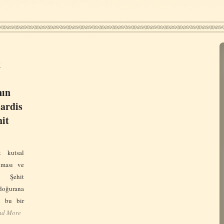
k
nın
Sardis
hit
kutsal
lması ve
u Şehit
doğurana
n bu bir
ad More