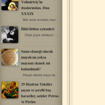
Velimiriviç’in
dualarından. Dua
XXXIX
Bilir misin evladım, toprak suya muhtaçken neden tek…
İlâhî lütfun eylemleri
Üstat şöyle anlatıyor : « İlâhi lütuf geldiğinde…
Sunu ekmeği olarak
mayalı mı yoksa
mayasız ekmek mi
kulanılmalı?
Mayalı ekmek maya denilen enzimle yapılır. Un, su ve maya…
29 Haziran Takdire
şayan ve şerefli baş
havariler, azizler Petrus
ve Pavlus