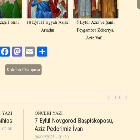
zize Fotini
18 Eylül Frigyalı Azize
5 Eylül Aziz ve Şanlı
Ariadni
Peygamber Zekeriya,
Aziz Vaf...
Facebook
Mastodon
Email
Share
Kolofon Piskopusu
 YAZI
ÖNCEKİ YAZI
sihios
7 Eylül Novgorod Başpiskoposu,
Aziz Pederimiz İvan
- 02:00
06/09/2025 - 01:30