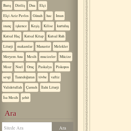
Barış
Diriliş
Dua
Elçi
Elçi Aziz Pavlos
Günah
hac
Iman
inanç
işkence
Keşiş
Kilise
kurtuluş
Kutsal Haç
Kutsal Kitap
Kutsal Ruh
Liturji
makamlar
Manastır
Melekler
Meryem Ana
Mesih
mucizeler
Mücize
Mısır
Noel
Oruç
Paskalya
Piskopos
sevgi
Tanrıdoğuran
tövbe
vaftiz
Validetullah
Çarmıh
İlahi Liturji
İsa Mesih
şehit
Ara