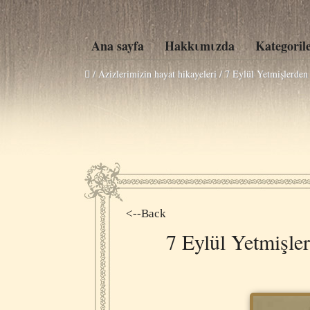
Ana sayfa
Hakkιmιzda
Kategoril
/ Azizlerimizin hayat hikayeleri /
7 Eylül Yetmişlerden
<--Back
7 Eylül Yetmişle