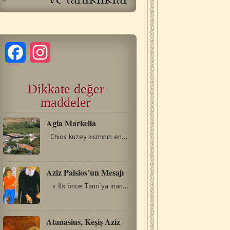
Facebook
Instagram
Dikkate değer
maddeler
Agia Markella
Chios kuzey kısmının en büyük köyü olan Volissos'tan…
Aziz Paisios’un Mesajı
« İlk önce Tanrı’ya inanalım, ondan sonra Tanrı’yı…
Atanasius, Keşiş Aziz