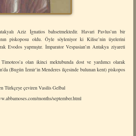
akyalı Aziz İgnatios bahsetmektedir. Havari Pavlus’un bir
nın piskoposu oldu. Öyle söyleniyor ki Kilise’nin üyelerini
larak Evodos yapmıştır. İmparator Vespasian’ın Antakya ziyareti
, Timoteos’a olan ikinci mektubunda dost ve yardımcı olarak
n’da (Bugün İzmir’in Menderes ilçesinde bulunan kent) piskopos
en Türkçeye çeviren Vasilis Gelbal
www.abbamoses.com/months/september.html