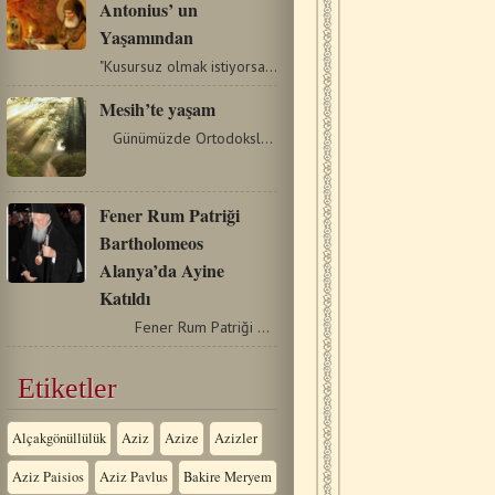
Antonius’ un
Yaşamından
"Kusursuz olmak istiyorsan git, sahip olduğun her şeyi sat;…
Mesih’te yaşam
Günümüzde Ortodoksluğun, özellikle de geçmiş…
Fener Rum Patriği
Bartholomeos
Alanya’da Ayine
Katıldı
Fener Rum Patriği Bartholomeos, Antalya'nın…
Etiketler
Alçakgönüllülük
Aziz
Azize
Azizler
Aziz Paisios
Aziz Pavlus
Bakire Meryem