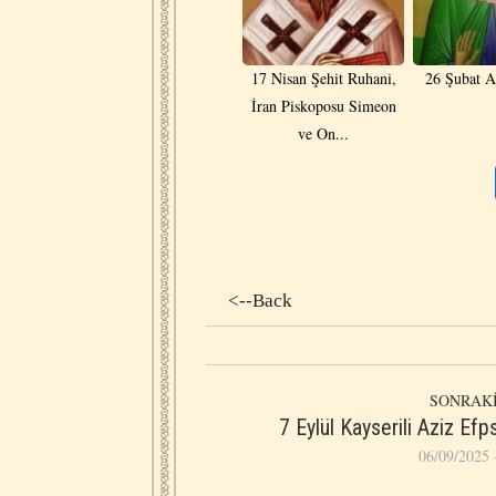
17 Nisan Şehit Ruhani,
26 Şubat A
İran Piskoposu Simeon
ve On...
<--Back
SONRAKİ
7 Eylül Kayserili Aziz Efp
06/09/2025 