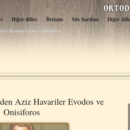
er
Diğer diller
İletişim
Site haritası
Diğer dill
 Aziz Havariler Evodos ve Onisiforos
rden Aziz Havariler Evodos ve
Onisiforos