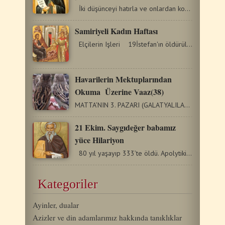
İki düşünceyi hatırla ve onlardan kork. Biri sana…
Samiriyeli Kadın Haftası
Elçilerin Işleri 19İstefan'ın öldürülmesiyle…
Havarilerin Mektuplarından
Okuma Üzerine Vaaz(38)
MATTA’NIN 3. PAZARI (GALATYALILAR 3:23-29;-4:1-5) Bugünün…
21 Ekim. Saygıdeğer babamız
yüce Hilariyon
80 yıl yaşayıp 333’te öldü. Apolytikion. Ton 8.…
Kategoriler
Ayinler, dualar
Azizler ve din adamlarımız hakkında tanıklıklar