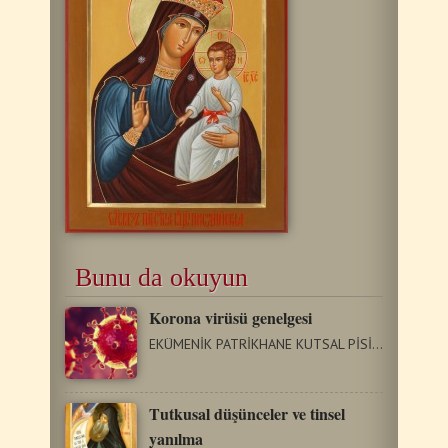
Bunu da okuyun
Korona virüsü genelgesi
EKÜMENİK PATRİKHANE KUTSAL PİSİDİA, SİDE VE ANTALYA METROPOLİTLİKLİĞ…
Τutkusal düşünceler ve tinsel
yanılma