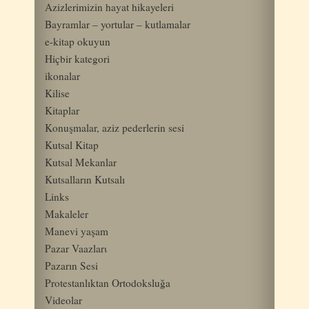
Azizlerimizin hayat hikayeleri
Bayramlar – yortular – kutlamalar
e-kitap okuyun
Hiçbir kategori
ikonalar
Kilise
Kitaplar
Konuşmalar, aziz pederlerin sesi
Kutsal Kitap
Kutsal Mekanlar
Kutsalların Kutsalı
Links
Makaleler
Manevi yaşam
Pazar Vaazlarι
Pazarın Sesi
Protestanlıktan Ortodoksluğa
Videolar