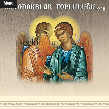
Menu
seçkin bir tüccardı