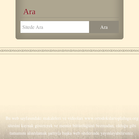
Ara
Bu web sayfasındaki makaleleri ve videoları
www.ortodokslartoplulugu.org
sitesini kaynak göstererek ve metnin bütünlüğünü bozmadan, olduğu gibi
tamamını alıntılamak şartıyla başka web sitelerinde yayınlayabilirsiniz.