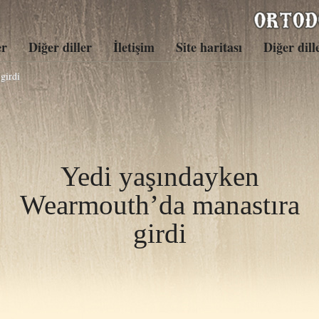
er
Diğer diller
İletişim
Site haritası
Diğer dill
girdi
Yedi yaşındayken
Wearmouth’da manastıra
girdi