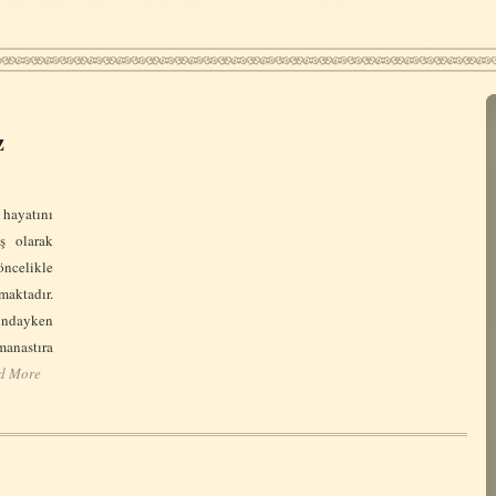
z
ayatını
iş olarak
elikle
aktadır.
ayken
nastıra
d More