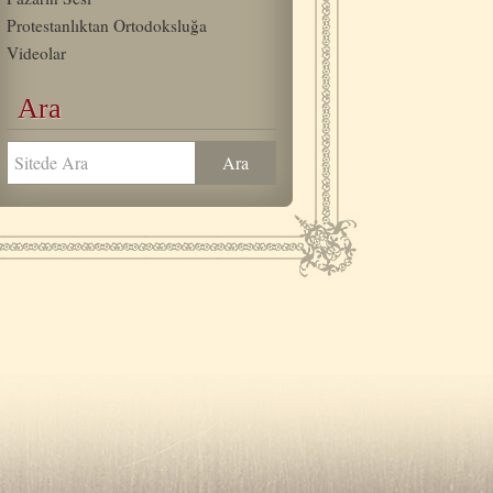
Protestanlıktan Ortodoksluğa
Videolar
Ara