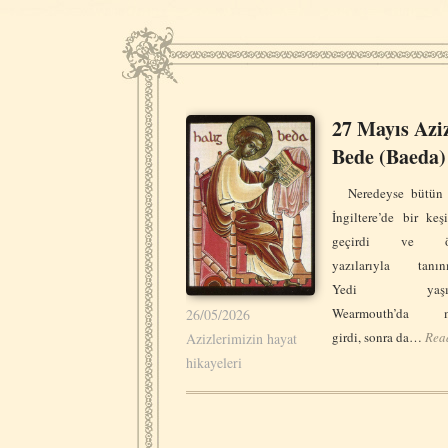
27 Mayıs Azi
Bede (Baeda)
Neredeyse bütün h
İngiltere’de bir keş
geçirdi ve önc
yazılarıyla tanınm
Yedi yaşınd
Wearmouth’da ma
26/05/2026
girdi, sonra da…
Rea
Azizlerimizin hayat
hikayeleri