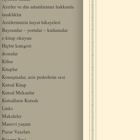
Azizler ve din adamlarımız hakkında
tanıklıklar
Azizlerimizin hayat hikayeleri
Bayramlar – yortular – kutlamalar
e-kitap okuyun
Hiçbir kategori
ikonalar
Kilise
Kitaplar
Konuşmalar, aziz pederlerin sesi
Kutsal Kitap
Kutsal Mekanlar
Kutsalların Kutsalı
Links
Makaleler
Manevi yaşam
Pazar Vaazlarι
Pazarın Sesi