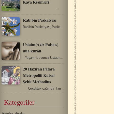
Kaya Resimleri
…
Rab’bin Paskalyası
Rab’bin Paskalyası, Paskalya, ve tekrar Paskalya diyeceğim,…
Üstatın(Aziz Paisios)
dua kuralı
Yaşamı boyunca Üstatın esas mücadelesi dua etmeyi…
20 Haziran Patara
Metropoliti Kutsal
Şehit Methodius
Çocukluk çağında Tanrı’ya adanan Aziz Methoduis,…
Kategoriler
Ayinler, dualar