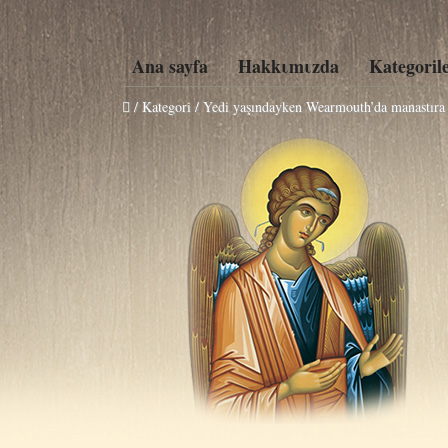
Ana sayfa
Hakkιmιzda
Kategoril
/ Kategori / Yedi yaşındayken Wearmouth’da manastıra 