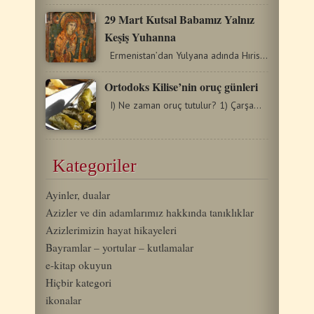
29 Mart Kutsal Babamız Yalnız
Keşiş Yuhanna
Ermenistan’dan Yulyana adında Hıristiyan bir kadının…
Ortodoks Kilise’nin oruç günleri
I) Ne zaman oruç tutulur? 1) Çarşamba ve Cuma günleri:…
Kategoriler
Ayinler, dualar
Azizler ve din adamlarımız hakkında tanıklıklar
Azizlerimizin hayat hikayeleri
Bayramlar – yortular – kutlamalar
e-kitap okuyun
Hiçbir kategori
ikonalar