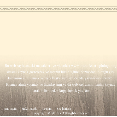
Bu web sayfasındaki makaleleri ve videoları
www.ortodokslartoplulugu.org
sitesini kaynak göstererek ve metnin bütünlüğünü bozmadan, olduğu gibi
tamamını alıntılamak şartıyla başka web sitelerinde yayınlayabilirsiniz.
Kısmen alıntı yapmak ve hazırlayanın ya da web sayfasının ismini kaynak
olarak belirtmeden kopyalamak yasaktır.
Ana sayfa
Hakkιmιzda
İletişim
Site haritası
Copyright © 2014 - All rights reserved