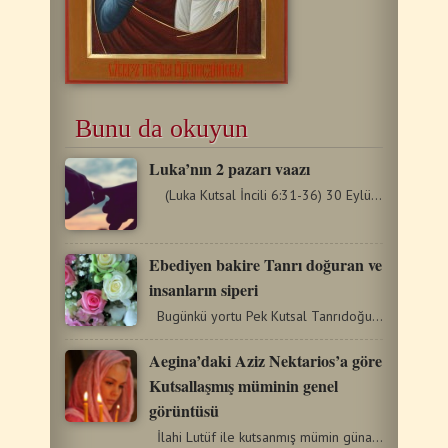
Bunu da okuyun
Luka’nın 2 pazarı vaazı
(Luka Kutsal İncili 6:31-36) 30 Eylül 2018 Rabbimiz…
Ebediyen bakire Tanrı doğuran ve
insanların siperi
Bugünkü yortu Pek Kutsal Tanrıdoğuranın eşarpı…
Aegina’daki Aziz Nektarios’a göre
Kutsallaşmış müminin genel
görüntüsü
İlahi Lutüf ile kutsanmış mümin günahın pis kokusundan…