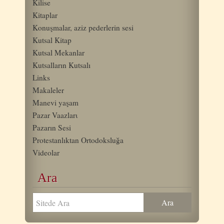
Kilise
Kitaplar
Konuşmalar, aziz pederlerin sesi
Kutsal Kitap
Kutsal Mekanlar
Kutsalların Kutsalı
Links
Makaleler
Manevi yaşam
Pazar Vaazlarι
Pazarın Sesi
Protestanlıktan Ortodoksluğa
Videolar
Ara