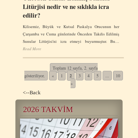
Litürjisi nedir ve ne sıklıkla icra
edilir?
Kilisemiz, Büyük ve Kutsal Paskalya Orucunun her
Çarşamba ve Cuma günlerinde Önceden Takdis Edilmiş
Sunular Litürjisi'ni icra etmeyi buyurmuştur. Bu…
Read More
Toplam 12 sayfa, 2. sayfa
2
gösteriliyor.
«
1
3
4
5
...
10
...
»
<--Back
2026 TAKVİM