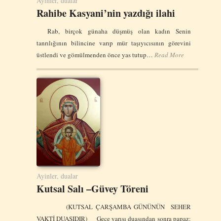
Ayinler, dualar
Rahibe Kasyani’nin yazdığı ilahi
Rab, birçok günaha düşmüş olan kadın Senin
tanrılığının bilincine varıp mür taşıyıcısının görevini
üstlendi ve gömülmenden önce yas tutup…
Read More
Ayinler, dualar
Kutsal Salı –Güvey Töreni
(KUTSAL ÇARŞAMBA GÜNÜNÜN SEHER
VAKTİ DUASΙDIR) Gece yarısı duasından sonra papaz: