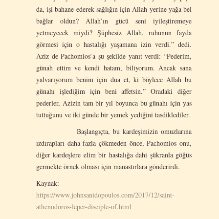
da, işi bahane ederek sağlığın için Allah yerine yağa bel
bağlar oldun? Allah’ın gücü seni iyileştiremeye
yetmeyecek miydi? Şüphesiz Allah, ruhunun fayda
görmesi için o hastalığı yaşamana izin verdi.” dedi.
Aziz de Pachomios’a şu şekilde yanıt verdi: “Pederim,
günah ettim ve kendi hatam, biliyorum. Ancak sana
yalvarıyorum benim için dua et, ki böylece Allah bu
günahı işlediğim için beni affetsin.” Oradaki diğer
pederler, Azizin tam bir yıl boyunca bu günahı için yas
tuttuğunu ve iki günde bir yemek yediğini tasdiklediler.
Başlangıçta, bu kardeşimizin omuzlarına
ızdırapları daha fazla çökmeden önce, Pachomios onu,
diğer kardeşlere elim bir hastalığa dahi şükranla göğüs
germekte örnek olması için manastırlara gönderirdi.
Kaynak:
https://www.johnsanidopoulos.com/2017/12/saint-
athenodoros-leper-disciple-of.html