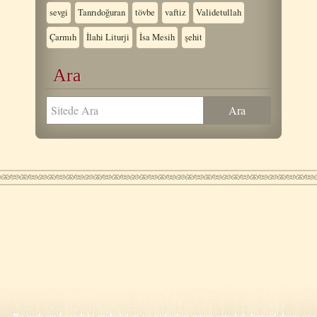
sevgi
Tanrıdoğuran
tövbe
vaftiz
Validetullah
Çarmıh
İlahi Liturji
İsa Mesih
şehit
Ara
Bu web sayfasındaki makaleleri ve videoları
www.ortodokslartoplulugu.org