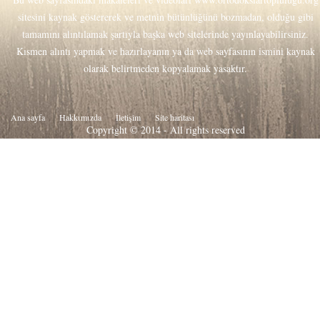
sitesini kaynak göstererek ve metnin bütünlüğünü bozmadan, olduğu gibi
tamamını alıntılamak şartıyla başka web sitelerinde yayınlayabilirsiniz.
Kısmen alıntı yapmak ve hazırlayanın ya da web sayfasının ismini kaynak
olarak belirtmeden kopyalamak yasaktır.
Ana sayfa
Hakkιmιzda
İletişim
Site haritası
Copyright © 2014 - All rights reserved