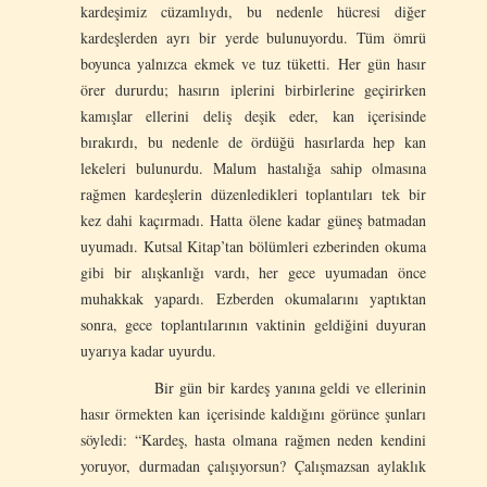
kardeşimiz cüzamlıydı, bu nedenle hücresi diğer
kardeşlerden ayrı bir yerde bulunuyordu. Tüm ömrü
boyunca yalnızca ekmek ve tuz tüketti. Her gün hasır
örer dururdu; hasırın iplerini birbirlerine geçirirken
kamışlar ellerini deliş deşik eder, kan içerisinde
bırakırdı, bu nedenle de ördüğü hasırlarda hep kan
lekeleri bulunurdu. Malum hastalığa sahip olmasına
rağmen kardeşlerin düzenledikleri toplantıları tek bir
kez dahi kaçırmadı. Hatta ölene kadar güneş batmadan
uyumadı. Kutsal Kitap’tan bölümleri ezberinden okuma
gibi bir alışkanlığı vardı, her gece uyumadan önce
muhakkak yapardı. Ezberden okumalarını yaptıktan
sonra, gece toplantılarının vaktinin geldiğini duyuran
uyarıya kadar uyurdu.
Bir gün bir kardeş yanına geldi ve ellerinin
hasır örmekten kan içerisinde kaldığını görünce şunları
söyledi: “Kardeş, hasta olmana rağmen neden kendini
yoruyor, durmadan çalışıyorsun? Çalışmazsan aylaklık