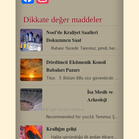
Dikkate değer maddeler
Noel’de Kraliyet Saatleri
Dokuzuncu Saat
Ruhani: Yücedir Tanrımız, şimdi, her zaman…
Dördüncü Ekümenik Konsil
Babaları Pazarı
Titus 3. Bölüm 8Bu söz güvenilirdir. Tanrı'ya iman…
İsa Mesih ve
Arkeoloji
Pdf için buraya tıklayın
Recommended for you16 Temmuz Şehit Ruhban, Sivas Piskoposu…
Krallığın gelişi
Halka göründüğü ilk andan itibaren İsa Mesih’in…