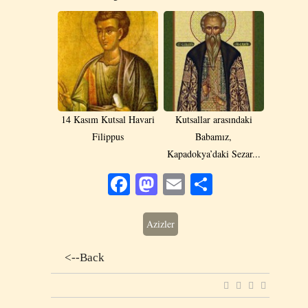
14 Kasım Kutsal Havari
Kutsallar arasındaki
Filippus
Babamız,
Kapadokya’daki Sezar...
Facebook
Mastodon
Email
Share
Azizler
<--Back