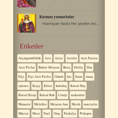
Kırmızı yumurtalar
Hazırlayan: Vasilis Her şeyden önce, kırmızı,…
Etiketler
Alçakgönüllülük
Aziz
Azize
Azizler
Aziz Paisios
Aziz Pavlus
Bakire Meryem
Barış
Diriliş
Dua
Elçi
Elçi Aziz Pavlos
Günah
hac
Iman
inanç
işkence
Keşiş
Kilise
kurtuluş
Kutsal Haç
Kutsal Kitap
Kutsal Ruh
Liturji
makamlar
Manastır
Melekler
Meryem Ana
Mesih
mucizeler
Mücize
Mısır
Noel
Oruç
Paskalya
Piskopos