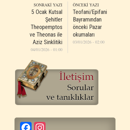
SONRAKİ YAZI
ÖNCEKİ YAZI
5 Ocak Kutsal
Teofani/Epifani
Şehitler
Bayramından
Theopemptos
önceki Pazar
ve Theonas ile
okumaları
Aziz Sinklitiki
03/01/2026 - 02:00
04/01/2026 - 01:00
Facebook
Instagram