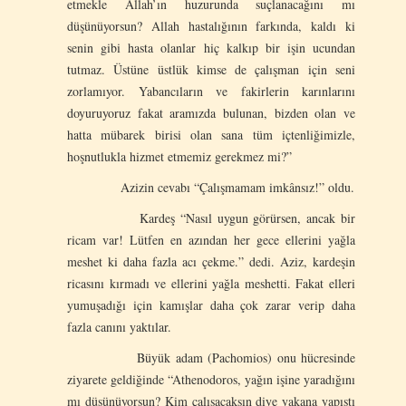
etmekle Allah’ın huzurunda suçlanacağını mı
düşünüyorsun? Allah hastalığının farkında, kaldı ki
senin gibi hasta olanlar hiç kalkıp bir işin ucundan
tutmaz. Üstüne üstlük kimse de çalışman için seni
zorlamıyor. Yabancıların ve fakirlerin karınlarını
doyuruyoruz fakat aramızda bulunan, bizden olan ve
hatta mübarek birisi olan sana tüm içtenliğimizle,
hoşnutlukla hizmet etmemiz gerekmez mi?”
Azizin cevabı “Çalışmamam imkânsız!” oldu.
Kardeş “Nasıl uygun görürsen, ancak bir
ricam var! Lütfen en azından her gece ellerini yağla
meshet ki daha fazla acı çekme.” dedi. Aziz, kardeşin
ricasını kırmadı ve ellerini yağla meshetti. Fakat elleri
yumuşadığı için kamışlar daha çok zarar verip daha
fazla canını yaktılar.
Büyük adam (Pachomios) onu hücresinde
ziyarete geldiğinde “Athenodoros, yağın işine yaradığını
mı düşünüyorsun? Kim çalışacaksın diye yakana yapıştı