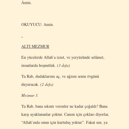
Âmin.
OKUYUCU: Amin.
ALTI MEZMUR
Εn yücelerde Allah’a izzet, ve yeryüzünde selâmet,
insanlarda hoşnutluk.
(3 defa)
Ya Rab, dudaklarımı aç, ve ağzım senin övgünü
duyuracak.
(2 defa)
Mezmur 3.
Ya Rab, bana sıkıntı verenler ne kadar çoğaldı? Bana
karşı ayaklananlar çoktur. Canım için çokları diyorlar,
“Allah’ında onun için kurtuluş yoktur”. Fakat sen, ya