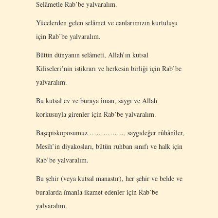
Selâmetle Rab’be yalvaralım.
Yücelerden gelen selâmet ve canlarımızın kurtuluşu
için Rab’be yalvaralım.
Bütün dünyanın selâmeti, Allah’ın kutsal
Kiliseleri’nin istikrarı ve herkesin birliği için Rab’be
yalvaralım.
Bu kutsal ev ve buraya îman, saygı ve Allah
korkusuyla girenler için Rab’be yalvaralım.
Başepiskoposumuz ……………, saygıdeğer rûhânîler,
Mesih’in diyakosları, bütün ruhban sınıfı ve halk için
Rab’be yalvaralım.
Bu şehir (veya kutsal manastır), her şehir ve belde ve
buralarda îmanla ikamet edenler için Rab’be
yalvaralım.