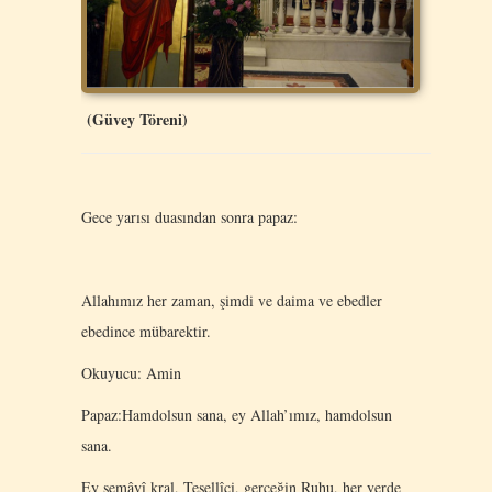
(Güvey Töreni)
Gece yarısı duasından sonra papaz:
Allahımız her zaman, şimdi ve daima ve ebedler
ebedince mübarektir.
Okuyucu: Amin
Papaz:Hamdolsun sana, ey Allah’ımız, hamdolsun
sana.
Ey semâvî kral, Tesellîci, gerçeğin Ruhu, her yerde