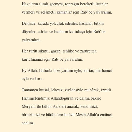
Havaların ılımlı geçmesi, toprağın bereketli ürünler
vermesi ve selâmetli zamanlar için Rab’be yalvaralım.
Denizde, karada yolculuk edenler, hastalar, bitkin
düşenler, esirler ve bunların kurtuluşu için Rab’be
yalvaralım.
Her türlü sıkıntı, gazap, tehlike ve zarûretten
kurtulmamız için Rab’be yalvaralım.
Ey Allah, lütfunla bize yardım eyle, kurtar, merhamet
eyle ve koru.
Tamâmen kutsal, lekesiz, ziyâdesiyle mübârek, izzetli
Hanımefendimiz Allahdoğuran ve dâima bâkire
Meryem ile bütün Azizleri anarak, kendimizi,
birbirimizi ve bütün ömrümüzü Mesih Allah’a emânet
edelim.