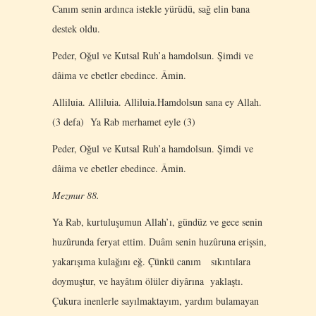
Canım senin ardınca istekle yürüdü, sağ elin bana
destek oldu.
Peder, Oğul ve Kutsal Ruh’a hamdolsun. Şimdi ve
dâima ve ebetler ebedince. Âmin.
Alliluia. Alliluia. Alliluia.Hamdolsun sana ey Allah.
(3 defa) Ya Rab merhamet eyle (3)
Peder, Oğul ve Kutsal Ruh’a hamdolsun. Şimdi ve
dâima ve ebetler ebedince. Âmin.
Mezmur 88.
Ya Rab, kurtuluşumun Allah’ı, gündüz ve gece senin
huzûrunda feryat ettim. Duâm senin huzûruna erişsin,
yakarışıma kulağını eğ. Çünkü canım sıkıntılara
doymuştur, ve hayâtım ölüler diyârına yaklaştı.
Çukura inenlerle sayılmaktayım, yardım bulamayan