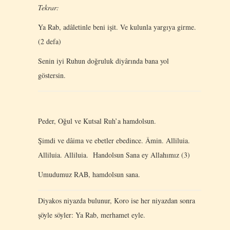
Tekrar:
Ya Rab, adâletinle beni işit. Ve kulunla yargıya girme.
(2 defa)
Senin iyi Ruhun doğruluk diyârında bana yol
göstersin.
Peder, Oğul ve Kutsal Ruh’a hamdolsun.
Şimdi ve dâima ve ebetler ebedince. Âmin. Alliluia.
Alliluia. Alliluia. Handolsun Sana ey Allahımız (3)
Umudumuz RAB, hamdolsun sana.
Diyakos niyazda bulunur, Koro ise her niyazdan sonra
şöyle söyler: Ya Rab, merhamet eyle.