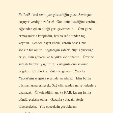
Ya RAB, kral seviniyor gösterdiğin güce. Sevinçten
coşuyor verdiğin zaferle! Gönlünün istediğini verdin,
Ağzından çıkan dileği geri çevirmedin. Onu güzel
armağanlarla karşıladın, başına saf altından taç
koydun. Senden hayat istedi, verdin ona: Uzun,
sonsuz bir ömür. Sağladığın zaferle büyük yüceliğe
erişti, Onu görkem ve büyüklükle donattın. Üzerine
sürekli bereket yağdırdın, Varlığınla onu sevince
boğdun. Çünkü kral RAB’be güvenir, Yüceler
Yücesi’nin sevgisi sayesinde sarsılmaz. Elin bütün
düşmanlarına erişecek, Sağ elin senden nefret edenlere
uzanacak. Öfkelendiğin an, ya RAB, kızgın fırına
döndüreceksin onları; Gazapla yutacak, ateşle
tüketeceksin. Yok edeceksin çocuklarını