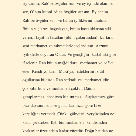
Ey canım, Rab’be övgüler sun, ve ey içimde olan her
şey, O’nun kutsal adına övgüler sunsun. Ey canım,
Rab’be övgüler sun, ve bütün iyiliklerini unutma.
Bütün suçlarını bağışlayan, bütün hastalıklarına şifâ
veren, Hayâtını fesattan (ölüm çukurundan) kurtaran,
seni merhamet ve rahmetlerle taçlandıran, Arzunu
iyiliklerle doyuran O’dur. Ve gençliğin kartalınki gibi
tâzelenir. Rab bütün mağdurlara merhamet ve adâlet
eder. Kendi yollarını Mûsâ’ya, isteklerini İsrâil
oğullarına bildirdi. Rab şefkatli ve merhametlidir,
çok sabırlıdır ve merhameti çoktur. Dâima
gazaplanmaz, ebediyen kin tutmaz. Suçlarımıza göre
bize davranmadı, ve günahlarımıza göre bize
karşılığını vermedi. Çünkü gökyüzü yeryüzünden ne
kadar yüksekse, Rab’bin merhameti kendisinden
korkanlar üzerinde o kadar yücedir. Doğu batıdan ne