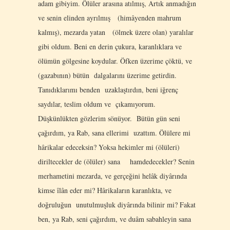
adam gibiyim. Ölüler arasına atılmış, Artık anmadığın
ve senin elinden ayrılmış (himâyenden mahrum
kalmış), mezarda yatan (ölmek üzere olan) yaralılar
gibi oldum. Beni en derin çukura, karanlıklara ve
ölümün gölgesine koydular. Öfken üzerime çöktü, ve
(gazabının) bütün dalgalarını üzerime getirdin.
Tanıdıklarımı benden uzaklaştırdın, beni iğrenç
saydılar, teslim oldum ve çıkamıyorum.
Düşkünlükten gözlerim sönüyor. Bütün gün seni
çağırdım, ya Rab, sana ellerimi uzattım. Ölülere mi
hârikalar edeceksin? Yoksa hekimler mi (ölüleri)
diriltecekler de (ölüler) sana hamdedecekler? Senin
merhametini mezarda, ve gerçeğini helâk diyârında
kimse îlân eder mi? Hârikaların karanlıkta, ve
doğruluğun unutulmuşluk diyârında bilinir mi? Fakat
ben, ya Rab, seni çağırdım, ve duâm sabahleyin sana