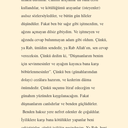
kullandılar, ve kötülüğümü arayanlar (isteyenler)
asılsız sözlersöylediler, ve bütün gün hîleler
düşündüler. Fakat ben bir sağır gibi işitmezdim, ve
ağzını açmayan dilsiz gibiydim. Ve işitmeyen ve
ağzında cevap bulunmayan adam gibi oldum. Çünkü,
ya Rab, ümîdim sendedir, ya Rab Allah’ım, sen cevap
vereceksin. Çünkü dedim ki, “Düşmanlarım benim
için sevinmesinler ve ayağım kayınca bana karşı
böbürlenmesinler”. Çünkü ben (günahlarımdan
dolayı) cezâlara hazırım, ve kederim dâima
önümdedir. Çünkü suçumu îtiraf edeceğim ve
günahım yüzünden kaygılanacağım. Fakat
düşmanlarım canlıdırlar ve benden güçlüdürler.
Benden haksız yere nefret edenler de çoğaldılar.
İyiliklere karşı bana kötülükler yapanlar beni
çekiştirirler, çünkü iyiliğin peşindeyim. Ya Rab, beni