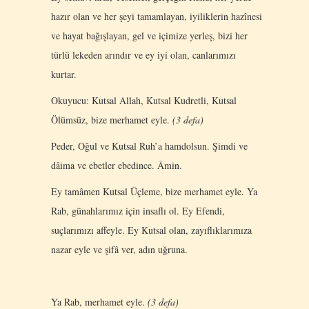
hazır olan ve her şeyi tamamlayan, iyiliklerin hazînesi
ve hayat bağışlayan, gel ve içimize yerleş, bizi her
türlü lekeden arındır ve ey iyi olan, canlarımızı
kurtar.
Okuyucu: Kutsal Allah, Kutsal Kudretli, Kutsal
Ölümsüz, bize merhamet eyle.
(3 defa)
Peder, Oğul ve Kutsal Ruh’a hamdolsun. Şimdi ve
dâima ve ebetler ebedince. Âmin.
Ey tamâmen Kutsal Üçleme, bize merhamet eyle. Ya
Rab, günahlarımız için insaflı ol. Ey Efendi,
suçlarımızı affeyle. Ey Kutsal olan, zayıflıklarımıza
nazar eyle ve şifâ ver, adın uğruna.
Ya Rab, merhamet eyle.
(3 defa)