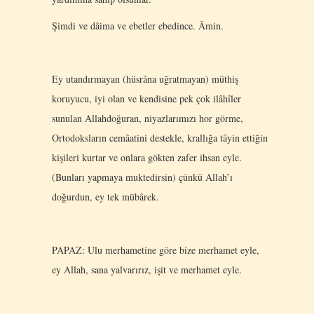
Şimdi ve dâima ve ebetler ebedince. Âmin.
Ey utandırmayan (hüsrâna uğratmayan) müthiş
koruyucu, iyi olan ve kendisine pek çok ilâhîler
sunulan Allahdoğuran, niyazlarımızı hor görme,
Ortodoksların cemâatini destekle, krallığa tâyin ettiğin
kişileri kurtar ve onlara gökten zafer ihsan eyle.
(Bunları yapmaya muktedirsin) çünkü Allah’ı
doğurdun, ey tek mübârek.
PAPAZ: Ulu merhametine göre bize merhamet eyle,
ey Allah, sana yalvarırız, işit ve merhamet eyle.