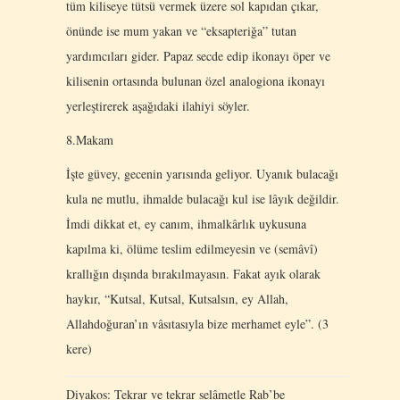
tüm kiliseye tütsü vermek üzere sol kapıdan çıkar,
önünde ise mum yakan ve “eksapteriğa” tutan
yardımcıları gider. Papaz secde edip ikonayı öper ve
kilisenin ortasında bulunan özel analogiona ikonayı
yerleştirerek aşağıdaki ilahiyi söyler.
8.Makam
İşte güvey, gecenin yarısında geliyor. Uyanık bulacağı
kula ne mutlu, ihmalde bulacağı kul ise lâyık değildir.
İmdi dikkat et, ey canım, ihmalkârlık uykusuna
kapılma ki, ölüme teslim edilmeyesin ve (semâvî)
krallığın dışında bırakılmayasın. Fakat ayık olarak
haykır, “Kutsal, Kutsal, Kutsalsın, ey Allah,
Allahdoğuran’ın vâsıtasıyla bize merhamet eyle”. (3
kere)
Diyakos: Tekrar ve tekrar selâmetle Rab’be