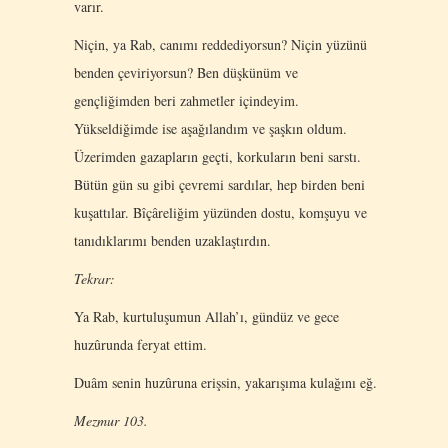
varır.
Niçin, ya Rab, canımı reddediyorsun? Νiçin yüzünü
benden çeviriyorsun? Ben düşkünüm ve
gençliğimden beri zahmetler içindeyim.
Yükseldiğimde ise aşağılandım ve şaşkın oldum.
Üzerimden gazapların geçti, korkuların beni sarstı.
Bütün gün su gibi çevremi sardılar, hep birden beni
kuşattılar. Bîçâreliğim yüzünden dostu, komşuyu ve
tanıdıklarımı benden uzaklaştırdın.
Tekrar:
Ya Rab, kurtuluşumun Allah’ı, gündüz ve gece
huzûrunda feryat ettim.
Duâm senin huzûruna erişsin, yakarışıma kulağını eğ.
Mezmur 103.