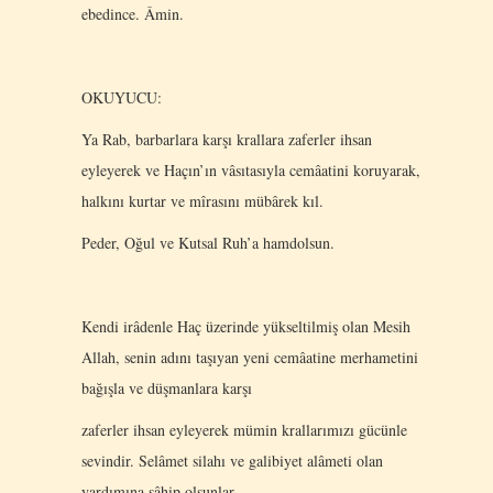
ebedince. Âmin.
OKUYUCU:
Ya Rab, barbarlara karşı krallara zaferler ihsan
eyleyerek ve Haçın’ın vâsıtasıyla cemâatini koruyarak,
halkını kurtar ve mîrasını mübârek kıl.
Peder, Oğul ve Kutsal Ruh’a hamdolsun.
Kendi irâdenle Haç üzerinde yükseltilmiş olan Mesih
Allah, senin adını taşıyan yeni cemâatine merhametini
bağışla ve düşmanlara karşı
zaferler ihsan eyleyerek mümin krallarımızı gücünle
sevindir. Selâmet silahı ve galibiyet alâmeti olan
yardımına sâhip olsunlar.