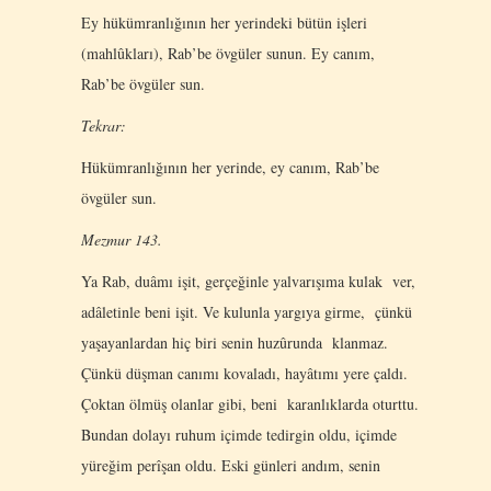
Ey hükümranlığının her yerindeki bütün işleri
(mahlûkları), Rab’be övgüler sunun. Ey canım,
Rab’be övgüler sun.
Tekrar:
Ηükümranlığının her yerinde, ey canım, Rab’be
övgüler sun.
Mezmur 143.
Ya Rab, duâmı işit, gerçeğinle yalvarışıma kulak ver,
adâletinle beni işit. Ve kulunla yargıya girme, çünkü
yaşayanlardan hiç biri senin huzûrunda klanmaz.
Çünkü düşman canımı kovaladı, hayâtımı yere çaldı.
Çoktan ölmüş olanlar gibi, beni karanlıklarda oturttu.
Bundan dolayı ruhum içimde tedirgin oldu, içimde
yüreğim perîşan oldu. Eski günleri andım, senin