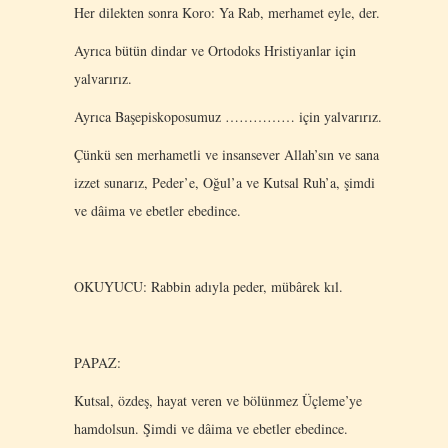
Her dilekten sonra Koro: Ya Rab, merhamet eyle, der.
Ayrıca bütün dindar ve Ortodoks Hristiyanlar için
yalvarırız.
Ayrıca Başepiskoposumuz …………… için yalvarırız.
Çünkü sen merhametli ve insansever Allah’sın ve sana
izzet sunarız, Peder’e, Oğul’a ve Kutsal Ruh’a, şimdi
ve dâima ve ebetler ebedince.
OKUYUCU: Rabbin adıyla peder, mübârek kıl.
PAPAZ:
Kutsal, özdeş, hayat veren ve bölünmez Üçleme’ye
hamdolsun. Şimdi ve dâima ve ebetler ebedince.