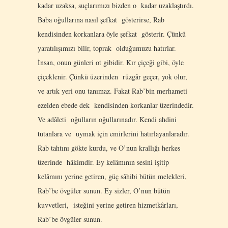
kadar uzaksa, suçlarımızı bizden o kadar uzaklaştırdı.
Baba oğullarına nasıl şefkat gösterirse, Rab
kendisinden korkanlara öyle şefkat gösterir. Çünkü
yaratılışımızı bilir, toprak olduğumuzu hatırlar.
İnsan, onun günleri ot gibidir. Kır çiçeği gibi, öyle
çiçeklenir. Çünkü üzerinden rüzgâr geçer, yok olur,
ve artık yeri onu tanımaz. Fakat Rab’bin merhameti
ezelden ebede dek kendisinden korkanlar üzerindedir.
Ve adâleti oğulların oğullarınadır. Kendi ahdini
tutanlara ve uymak için emirlerini hatırlayanlaradır.
Rab tahtını gökte kurdu, ve O’nun krallığı herkes
üzerinde hâkimdir. Ey kelâmının sesini işitip
kelâmını yerine getiren, güç sâhibi bütün melekleri,
Rab’be övgüler sunun. Ey sizler, O’nun bütün
kuvvetleri, isteğini yerine getiren hizmetkârları,
Rab’be övgüler sunun.