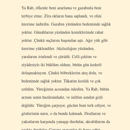
Ya Rab, öfkenle beni azarlama ve gazabınla beni
terbiye etme. Zîra okların bana saplandı, ve elini
üzerime indirdin. Gazabın yüzünden bedenimde sağlık
yoktur. Günahlarım yüzünden kemiklerimde rahat
yoktur. Çünkü suçlarım başımdan aştı. Ağır yük gibi
üzerime yüklendiler. Akılsızlığım yüzünden,
yaralarım irinlendi ve çürüdü. Cefâ çektim ve
ziyâdesiyle iki büklüm oldum, bütün gün kederli
dolaşmaktayım. Çünkü böbreklerim ateş dolu, ve
bedenimde sağlık yoktur. Tâkatim kesildi ve çok
ezildim. Yüreğimin acısından inledim. Ya Rab, bütün
arzum senin huzûrundadır, ve iniltim senden gizli
değildir. Yüreğim çarpıyor, gücüm beni terk ediyor, ve
gözlerimin nuru, o da bende kalmadı. Dostlarım ve
yakınlarım karşımda yanaşıp durdular, akrabâlarım da
uzakta durdular. Canımı arayanlar da bana cebir