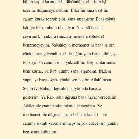
bütün yaptıklarını derin düşündüm, ellerinin işi
üzerine düşünceye daldım. Ellerimi sana uzattım,
canım kurak toprak gibi, sana susamıştır. Beni çabuk
işit, ya Rab, ruhum tükeniyor. Yüzünü benden
çevirme ki, çukura (mezara) inenlere (ölülere)
benzemeyeyim. Sabahleyin merhametini bana işittir,
çünkü sana güvendim. Gideceğim yolu bana bildir, ya
Rab, çünkü canımı sana yükselttim. Düşmanlarımdan
beni kurtar, ya Rab, çünkü sana sığındım. İrâdeni
yapmayı bana öğret, çünkü sen benim Allah’ımsın.
Senin iyi Ruhun doğruluk diyârında bana yol
göstersin. Ya Rab, adın uğruna bana hayat vereceksin,
Adâletinle canımı sıkıntıdan çıkaracaksın. Ve
merhametinle düşmanlarımı helâk edeceksin, ve
canıma sıkıntı verenlerin hepsini yok edeceksin, çünkü
ben senin kulunum.