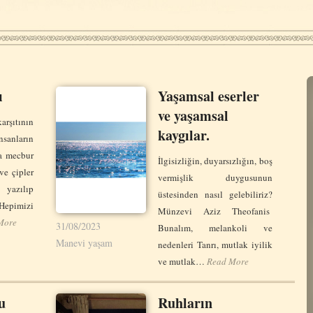
ı
Yaşamsal eserler
ve yaşamsal
arşıtının
kaygılar.
nların
a mecbur
İlgisizliğin, duyarsızlığın, boş
 ve çipler
vermişlik duygusunun
yazılıp
üstesinden nasıl gelebiliriz?
imizi
Münzevi Aziz Theofanis
More
31/08/2023
Bunalım, melankoli ve
Manevi yaşam
nedenleri Tanrı, mutlak iyilik
ve mutlak…
Read More
u
Ruhların