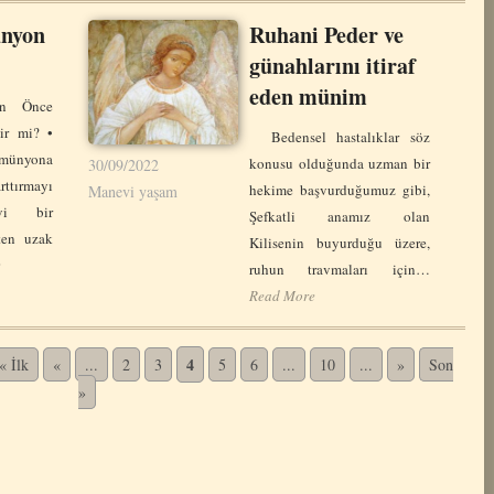
nyon
Ruhani Peder ve
günahlarını itiraf
eden münim
an Önce
ir mi? •
Bedensel hastalıklar söz
nyona
konusu olduğunda uzman bir
30/09/2022
tırmayı
hekime başvurduğumuz gibi,
Manevi yaşam
vi bir
Şefkatli anamız olan
'ten uzak
Kilisenin buyurduğu üzere,
e
ruhun travmaları için…
Read More
4
« İlk
«
...
2
3
5
6
...
10
...
»
Son
»