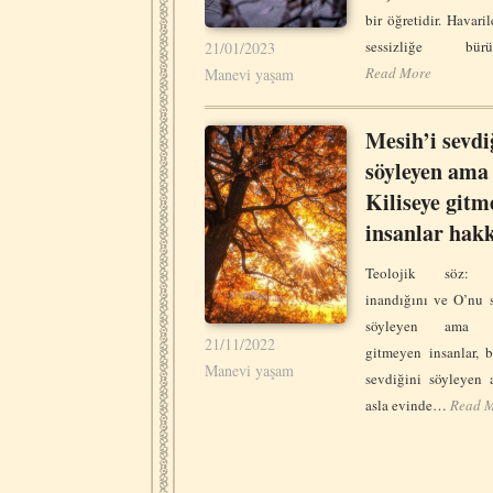
bir öğretidir. Havari
sessizliğe bür
21/01/2023
Read More
Manevi yaşam
Mesih’i sevdi
söyleyen ama
Kiliseye gitm
insanlar hak
Teolojik söz: 
inandığını ve O’nu 
söyleyen ama K
21/11/2022
gitmeyen insanlar, b
Manevi yaşam
sevdiğini söyleyen
asla evinde…
Read 