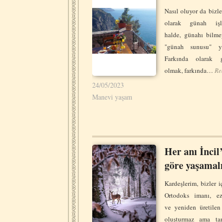
Nasıl oluyor da bizle
olarak günah işle
halde, günahı bilm
"günah sunusu" ya
Farkında olarak g
olmak, farkında…
Re
24/05/2023
Manevi yaşam
Her anı İncil
göre yaşamal
Kardeşlerim, bizler i
Ortodoks imanı, ez
ve yeniden üretilen
oluşturmaz ama ta