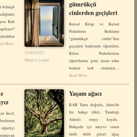
gümrükçü
r bilinçli
cinlerden geçişleri
diğimiz
eyen Rab
Kutsal Kitap ve Kutsal
pılıyor?
Pederlerin Ruhların
ünahkar
“gümrükçü cinler”den
ad More
geçişleri hakkında öğretileri,
21/05/2023
Kilise Pederlerinin
Manevi yaşam
öğretilerine göre, insan ruhu
bedeni terk etmeden…
Read More
’e
Yaşam ağacı
ıyız
RAB Tanrı doğuda, Aden'de
bir bahçe dikti. Yarattığı
çin İncil,
Adem'i oraya koydu.
berlenen
Bahçede iyi meyve veren
 öğretiyi
türlü türlü güzel ağaç
nımlayan