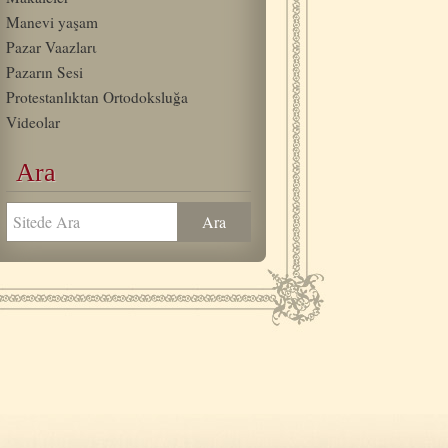
Manevi yaşam
Pazar Vaazlarι
Pazarın Sesi
Protestanlıktan Ortodoksluğa
Videolar
Ara