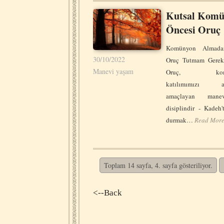
Kutsal Komü
Öncesi Oruç
Komünyon Almad
30/10/2022
Oruç Tutmam Gerek
Manevi yaşam
Oruç, komü
katılımımızı art
amaçlayan mane
disiplindir - Kadeh
durmak…
Read Mor
Toplam 14 sayfa, 4. sayfa gösteriliyor.
<--Back