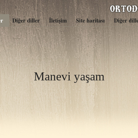
er
Diğer diller
İletişim
Site haritası
Diğer dill
Manevi yaşam