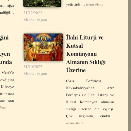
yetiştirdi.…
Read More
lerin ağzı
ündüğü…
31/12/2022
Manevi yaşam
ğini
İlahi Liturji ve
Kutsal
eyen
Komünyonu
kında
Almanın Sıklığı
31/10/2022
Üzerine
Mesih’e
Manevi yaşam
sevdiğini
(Aziz Porfirios)
iliseye
Kavsokalivya'dan Aziz
ir insanı
Porfiryos ile İlahi Liturji ve
 ama onu
Kutsal Komünyon almanın
More
sıklığı üzerine bir söyleşi.
Çok üzgündü, çünkü…
Read More