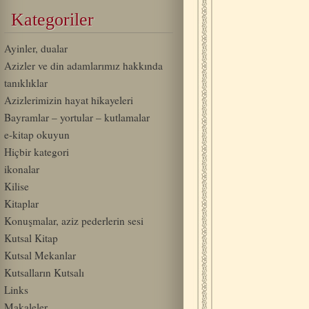
Kategoriler
Ayinler, dualar
Azizler ve din adamlarımız hakkında
tanıklıklar
Azizlerimizin hayat hikayeleri
Bayramlar – yortular – kutlamalar
e-kitap okuyun
Hiçbir kategori
ikonalar
Kilise
Kitaplar
Konuşmalar, aziz pederlerin sesi
Kutsal Kitap
Kutsal Mekanlar
Kutsalların Kutsalı
Links
Makaleler