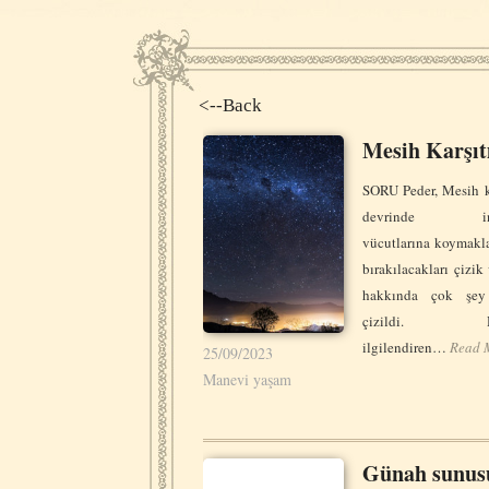
<--Back
Mesih Karşıt
SORU Peder, Mesih k
devrinde insa
vücutlarına koymakl
bırakılacakları çizik
hakkında çok şey 
çizildi. Hep
ilgilendiren…
Read 
25/09/2023
Manevi yaşam
Günah sunus