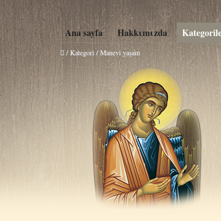
Ana sayfa
Hakkιmιzda
Kategoril
/ Kategori / Manevi yaşam