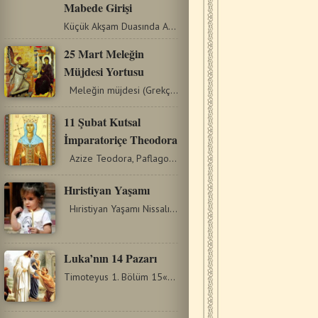
Mabede Girişi
Küçük Akşam Duasında Allah’ın izniyle bugün Yoakim…
25 Mart Meleğin
Müjdesi Yortusu
Meleğin müjdesi (Grekçe’de Evangelismos) Ortodoks…
11 Şubat Kutsal
İmparatoriçe Theodora
Azize Teodora, Paflagonia bölgesine ait bir köydendi. Ancak,…
Hıristiyan Yaşamı
Hıristiyan Yaşamı Nissalı Grigorius Mesih’te yeni yaratıklarız;…
Luka’nın 14 Pazarı
Timoteyus 1. Bölüm 15«Mesih İsa günahkârları kurtarmak…