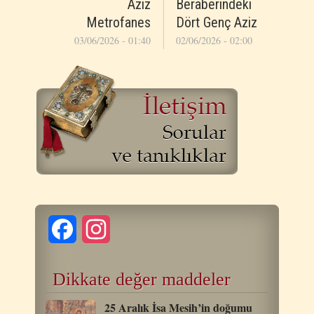
Aziz
Beraberindeki
Metrofanes
Dört Genç Aziz
03/06/2026 - 01:40
02/06/2026 - 02:00
Facebook
Instagram
Dikkate değer maddeler
25 Aralık İsa Mesih’in doğumu