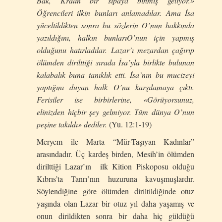
Bak, Kralın bir sıpaya binmiş geliyor.»
Öğrencileri ilkin bunları anlamadılar. Ama İsa
yüceltildikten sonra bu sözlerin O’nun hakkında
yazıldığını, halkın bunlarıO’nun için yapmış
olduğunu hatırladılar. Lazar’ı mezardan çağırıp
ölümden dirilttiği sırada İsa’yla birlikte bulunan
kalabalık buna tanıklık etti. İsa’nın bu mucizeyi
yaptığını duyan halk O’nu karşılamaya çıktı.
Ferisiler ise birbirlerine, «Görüyorsunuz,
elinizden hiçbir şey gelmiyor. Tüm dünya O’nun
peşine takıldı» dediler.
(Yu. 12:1-19)
Meryem ile Marta “Mür-Taşıyan Kadınlar”
arasındadır. Üç kardeş birden, Mesih’in ölümden
dirilttiği Lazar’ın ilk Kition Piskoposu olduğu
Kıbrıs’ta Tanrı’nın huzuruna kavuşmuşlardır.
Söylendiğine göre ölümden diriltildiğinde otuz
yaşında olan Lazar bir otuz yıl daha yaşamış ve
onun dirildikten sonra bir daha hiç güldüğü