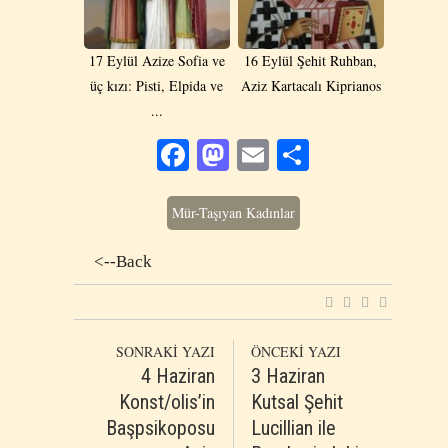
17 Eylül Αzize Sofia ve
16 Eylül Şehit Ruhban,
üç kızı: Pisti, Elpida ve
Aziz Kartacalı Kiprianos
...
Facebook
Mastodon
Email
Share
Mür-Taşıyan Kadınlar
<--Back
SONRAKİ YAZI
ÖNCEKİ YAZI
4 Ηaziran
3 Haziran
Konst/olis’in
Kutsal Şehit
Başpsikoposu
Lucillian ile