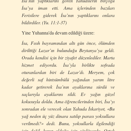
İsa’nın yaptıklarını gören Yahudilerin birçoğu
İsa’ya iman etti. Ama içlerinden bazıları
Ferisilere giderek İsa’nın yaptıklarını onlara
bildirdiler. (Yu. 11:1-37)
Yine Yuhanna’da devam edildiği üzere:
İsa, Fısıh bayramından altı gün önce, ölümden
dirilttiği Lazar’ın bulunduğu Beytanya’ya geldi.
Orada kendisi için bir ziyafet düzenlediler. Marta
hizmet ediyordu. İsa’yla birlikte sofrada
oturanlardan biri de Lazar’dı. Meryem, çok
değerli saf hintsümbülü yağından yarım litre
kadar getirerek İsa’nın ayaklarına sürdü ve
saçlarıyla ayaklarını sildi. Ev yağın güzel
kokusuyla doldu. Ama öğrencilerinden biri, İsa’yı
sonradan ele verecek olan Yahuda İskariyot, «Bu
yağ neden üç yüz dinara satılıp parası yoksullara
verilmedi?» dedi. Bunu, yoksullarla ilgilendiği
için değil, hırsız olduğu için söylüyordu. Ortak