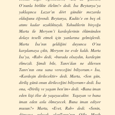
O’nunla birlikte ölelim!» dedi. İsa Beytanya’ya
yaklaşınca Lazar’ın dört gündür mezarda
olduğunu öğrendi. Beytanya, Kudüs’e on beş ok
atımı kadar uzaklıktaydı. Yahudilerin birçoğu
Marta ile Meryem’i kardeşlerinin ölümünden
dolayı teselli etmek için yanlarına gelmişlerdi.
Marta İsa’nın geldiğini duyunca O’nu
karşılamaya çıktı, Meryem ise evde kaldı. Marta
İsa’ya, «Rab» dedi, «burada olsaydın, kardeşim
ölmezdi. Şimdi bile, Tanrı’dan ne dilersen
Tanrı’nın onu sana vereceğini biliyorum.» İsa,
«Kardeşin dirilecektir» dedi. Marta, «Son gün,
diriliş günü onun dirileceğini biliyorum» dedi. İsa
ona, «Diriliş ve yaşam ben’im» dedi. «Bana iman
eden kişi ölse de yaşayacaktır. Yaşayan ve bana
iman eden asla ölmeyecek. Buna iman ediyor
musun?» Marta, «Evet, Rab» dedi. «Senin,
dünyaya gelecek olanTanrı’nın Oğlu Mesih