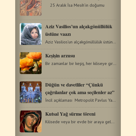
25 Aralık İsa Mesih’in doğumu
Αziz Vasilios’un alçakgönüllülük
üstüne vaazı
Αziz Vasilios’un alçakgönüllülük üstüne vaazı Bilge…
Keşişin arzusu
Bir zamanlar bir keşiş, her kiliseye girdiğinde ve sunağın…
Düğün ve davetliler “Çünkü
çağrılanlar çok ama seçilenler az”
İncil açıklaması Metropolit Pavlus Yazıcı …
Kutsal Yağ sürme töreni
Kilisede veya bir evde bir araya gelmiş Yedi Papaz tarafından…