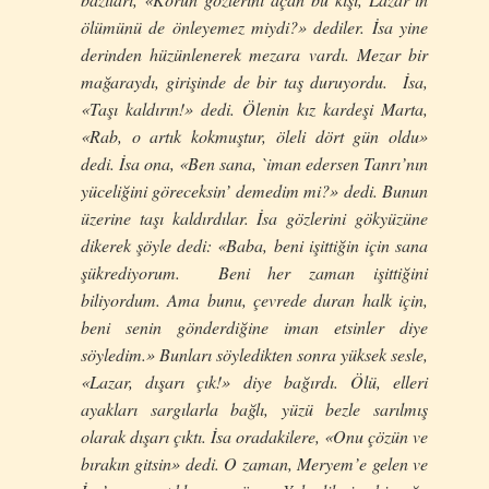
ölümünü de önleyemez miydi?» dediler. İsa yine
derinden hüzünlenerek mezara vardı. Mezar bir
mağaraydı, girişinde de bir taş duruyordu. İsa,
«Taşı kaldırın!» dedi. Ölenin kız kardeşi Marta,
«Rab, o artık kokmuştur, öleli dört gün oldu»
dedi. İsa ona, «Ben sana, `iman edersen Tanrı’nın
yüceliğini göreceksin’ demedim mi?» dedi. Bunun
üzerine taşı kaldırdılar. İsa gözlerini gökyüzüne
dikerek şöyle dedi: «Baba, beni işittiğin için sana
şükrediyorum. Beni her zaman işittiğini
biliyordum. Ama bunu, çevrede duran halk için,
beni senin gönderdiğine iman etsinler diye
söyledim.» Bunları söyledikten sonra yüksek sesle,
«Lazar, dışarı çık!» diye bağırdı. Ölü, elleri
ayakları sargılarla bağlı, yüzü bezle sarılmış
olarak dışarı çıktı. İsa oradakilere, «Onu çözün ve
bırakın gitsin» dedi. O zaman, Meryem’e gelen ve