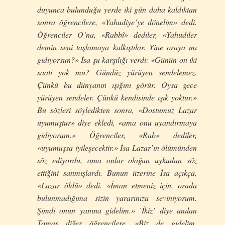
duyunca bulunduğu yerde iki gün daha kaldıktan
sonra öğrencilere, «Yahudiye’ye dönelim» dedi.
Öğrenciler O’na, «Rabbî» dediler, «Yahudiler
demin seni taşlamaya kalkıştılar. Yine oraya mı
gidiyorsun?» İsa şu karşılığı verdi: «Günün on iki
saati yok mu? Gündüz yürüyen sendelemez.
Çünkü bu dünyanın ışığını görür. Oysa gece
yürüyen sendeler. Çünkü kendisinde ışık yoktur.»
Bu sözleri söyledikten sonra, «Dostumuz Lazar
uyumuştur» diye ekledi, «ama onu uyandırmaya
gidiyorum.» Öğrenciler, «Rab» dediler,
«uyumuşsa iyileşecektir.» İsa Lazar’ın ölümünden
söz ediyordu, ama onlar olağan uykudan söz
ettiğini sanmışlardı. Bunun üzerine İsa açıkça,
«Lazar öldü» dedi. «İman etmeniz için, orada
bulunmadığıma sizin yararınıza seviniyorum.
Şimdi onun yanına gidelim.» `İkiz’ diye anılan
Tomas diğer öğrencilere, «Biz de gidelim,