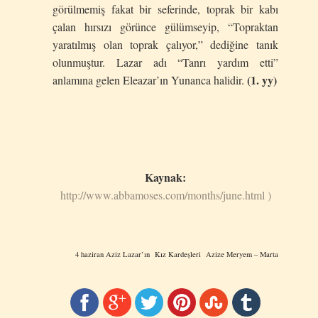
görülmemiş fakat bir seferinde, toprak bir kabı
çalan hırsızı görünce gülümseyip, “Topraktan
yaratılmış olan toprak çalıyor,” dediğine tanık
olunmuştur. Lazar adı “Tanrı yardım etti”
(1. yy)
anlamına gelen Eleazar’ın Yunanca halidir.
Kaynak:
http://www.abbamoses.com/months/june.html )
4 haziran Aziz Lazar’ın Kız Kardeşleri Azize Meryem – Marta