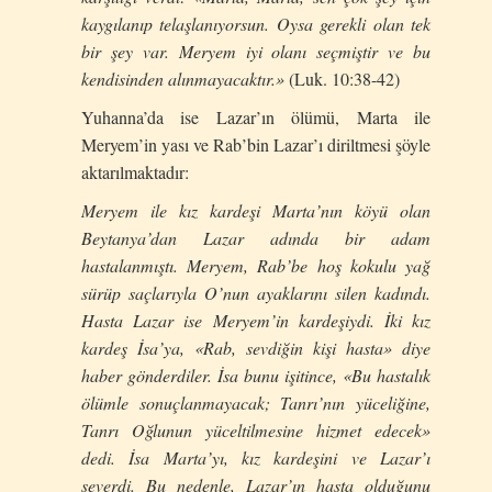
kaygılanıp telaşlanıyorsun. Oysa gerekli olan tek
bir şey var. Meryem iyi olanı seçmiştir ve bu
kendisinden alınmayacaktır.»
(Luk. 10:38-42)
Yuhanna’da ise Lazar’ın ölümü, Marta ile
Meryem’in yası ve Rab’bin Lazar’ı diriltmesi şöyle
aktarılmaktadır:
Meryem ile kız kardeşi Marta’nın köyü olan
Beytanya’dan Lazar adında bir adam
hastalanmıştı. Meryem, Rab’be hoş kokulu yağ
sürüp saçlarıyla O’nun ayaklarını silen kadındı.
Hasta Lazar ise Meryem’in kardeşiydi. İki kız
kardeş İsa’ya, «Rab, sevdiğin kişi hasta» diye
haber gönderdiler. İsa bunu işitince, «Bu hastalık
ölümle sonuçlanmayacak; Tanrı’nın yüceliğine,
Tanrı Oğlunun yüceltilmesine hizmet edecek»
dedi. İsa Marta’yı, kız kardeşini ve Lazar’ı
severdi. Bu nedenle, Lazar’ın hasta olduğunu