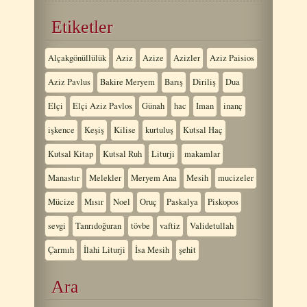
Etiketler
Alçakgönüllülük
Aziz
Azize
Azizler
Aziz Paisios
Aziz Pavlus
Bakire Meryem
Barış
Diriliş
Dua
Elçi
Elçi Aziz Pavlos
Günah
hac
Iman
inanç
işkence
Keşiş
Kilise
kurtuluş
Kutsal Haç
Kutsal Kitap
Kutsal Ruh
Liturji
makamlar
Manastır
Melekler
Meryem Ana
Mesih
mucizeler
Mücize
Mısır
Noel
Oruç
Paskalya
Piskopos
sevgi
Tanrıdoğuran
tövbe
vaftiz
Validetullah
Çarmıh
İlahi Liturji
İsa Mesih
şehit
Ara