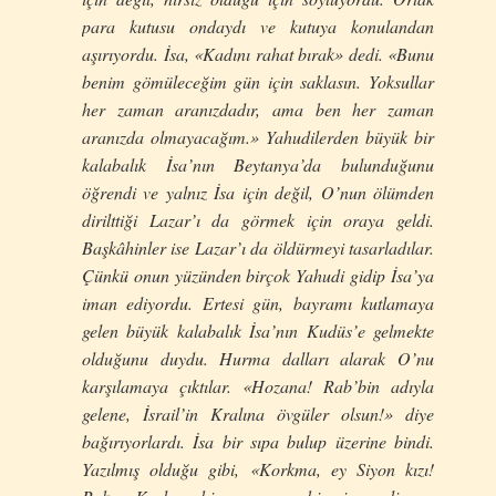
para kutusu ondaydı ve kutuya konulandan
aşırıyordu. İsa, «Kadını rahat bırak» dedi. «Bunu
benim gömüleceğim gün için saklasın. Yoksullar
her zaman aranızdadır, ama ben her zaman
aranızda olmayacağım.» Yahudilerden büyük bir
kalabalık İsa’nın Beytanya’da bulunduğunu
öğrendi ve yalnız İsa için değil, O’nun ölümden
dirilttiği Lazar’ı da görmek için oraya geldi.
Başkâhinler ise Lazar’ı da öldürmeyi tasarladılar.
Çünkü onun yüzünden birçok Yahudi gidip İsa’ya
iman ediyordu. Ertesi gün, bayramı kutlamaya
gelen büyük kalabalık İsa’nın Kudüs’e gelmekte
olduğunu duydu. Hurma dalları alarak O’nu
karşılamaya çıktılar. «Hozana! Rab’bin adıyla
gelene, İsrail’in Kralına övgüler olsun!» diye
bağırıyorlardı. İsa bir sıpa bulup üzerine bindi.
Yazılmış olduğu gibi, «Korkma, ey Siyon kızı!