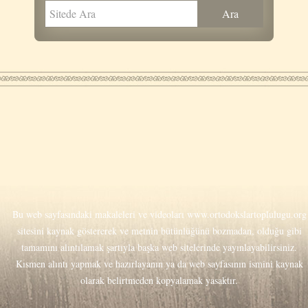
Bu web sayfasındaki makaleleri ve videoları
www.ortodokslartoplulugu.org
sitesini kaynak göstererek ve metnin bütünlüğünü bozmadan, olduğu gibi
tamamını alıntılamak şartıyla başka web sitelerinde yayınlayabilirsiniz.
Kısmen alıntı yapmak ve hazırlayanın ya da web sayfasının ismini kaynak
olarak belirtmeden kopyalamak yasaktır.