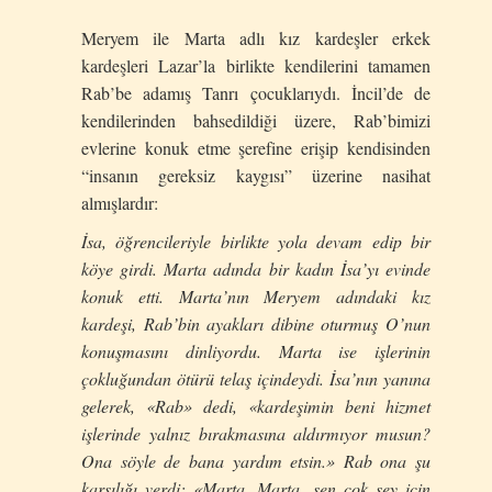
Meryem ile Marta adlı kız kardeşler erkek
kardeşleri Lazar’la birlikte kendilerini tamamen
Rab’be adamış Tanrı çocuklarıydı. İncil’de de
kendilerinden bahsedildiği üzere, Rab’bimizi
evlerine konuk etme şerefine erişip kendisinden
“insanın gereksiz kaygısı” üzerine nasihat
almışlardır:
İsa, öğrencileriyle birlikte yola devam edip bir
köye girdi. Marta adında bir kadın İsa’yı evinde
konuk etti. Marta’nın Meryem adındaki kız
kardeşi, Rab’bin ayakları dibine oturmuş O’nun
konuşmasını dinliyordu. Marta ise işlerinin
çokluğundan ötürü telaş içindeydi. İsa’nın yanına
gelerek, «Rab» dedi, «kardeşimin beni hizmet
işlerinde yalnız bırakmasına aldırmıyor musun?
Ona söyle de bana yardım etsin.» Rab ona şu
karşılığı verdi: «Marta, Marta, sen çok şey için