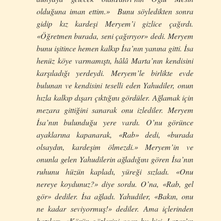
olduğuna iman ettim.» Bunu söyledikten sonra
gidip kız kardeşi Meryem’i gizlice çağırdı.
«Öğretmen burada, seni çağırıyor» dedi. Meryem
bunu işitince hemen kalkıp İsa’nın yanına gitti. İsa
henüz köye varmamıştı, hâlâ Marta’nın kendisini
karşıladığı yerdeydi. Meryem’le birlikte evde
bulunan ve kendisini teselli eden Yahudiler, onun
hızla kalkıp dışarı çıktığını gördüler. Ağlamak için
mezara gittiğini sanarak onu izlediler. Meryem
İsa’nın bulunduğu yere vardı. O’nu görünce
ayaklarına kapanarak, «Rab» dedi, «burada
olsaydın, kardeşim ölmezdi.» Meryem’in ve
onunla gelen Yahudilerin ağladığını gören İsa’nın
ruhunu hüzün kapladı, yüreği sızladı. «Onu
nereye koydunuz?» diye sordu. O’na, «Rab, gel
gör» dediler. İsa ağladı. Yahudiler, «Bakın, onu
ne kadar seviyormuş!» dediler. Ama içlerinden
bazıları, «Körün gözlerini açan bu kişi, Lazar’ın