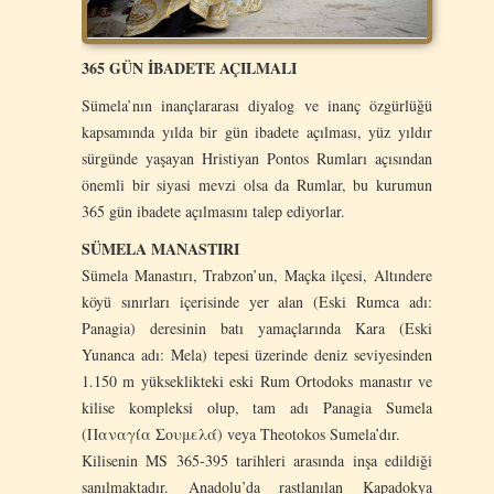
365 GÜN İBADETE AÇILMALI
Sümela’nın inançlararası diyalog ve inanç özgürlüğü
kapsamında yılda bir gün ibadete açılması, yüz yıldır
sürgünde yaşayan Hristiyan Pontos Rumları açısından
önemli bir siyasi mevzi olsa da Rumlar, bu kurumun
365 gün ibadete açılmasını talep ediyorlar.
SÜMELA MANASTIRI
Sümela Manastırı, Trabzon’un, Maçka ilçesi, Altındere
köyü sınırları içerisinde yer alan (Eski Rumca adı:
Panagia) deresinin batı yamaçlarında Kara (Eski
Yunanca adı: Mela) tepesi üzerinde deniz seviyesinden
1.150 m yükseklikteki eski Rum Ortodoks manastır ve
kilise kompleksi olup, tam adı Panagia Sumela
(Παναγία Σουμελά) veya Theotokos Sumela’dır.
Kilisenin MS 365-395 tarihleri arasında inşa edildiği
sanılmaktadır. Anadolu’da rastlanılan Kapadokya