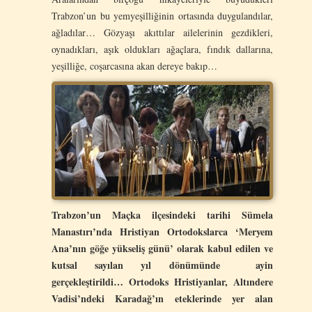
Trabzon’un bu yemyeşilliğinin ortasında duygulandılar,
ağladılar… Gözyaşı akıttılar ailelerinin gezdikleri,
oynadıkları, aşık oldukları ağaçlara, fındık dallarına,
yeşilliğe, coşarcasına akan dereye bakıp…
Trabzon’un Maçka ilçesindeki tarihi Sümela
Manastırı’nda Hristiyan Ortodokslarca ‘Meryem
Ana’nın göğe yükseliş günü’ olarak kabul edilen ve
kutsal sayılan yıl dönümünde ayin
gerçekleştirildi… Ortodoks Hristiyanlar, Altındere
Vadisi’ndeki Karadağ’ın eteklerinde yer alan