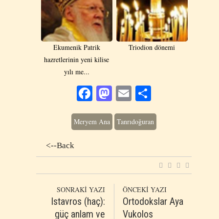
Εkumenik Patrik
Triodion dönemi
hazretlerinin yeni kilise
yılı me...
Facebook
Mastodon
Email
Share
Meryem Ana
Tanrıdoğuran
<--Back
SONRAKİ YAZI
ÖNCEKİ YAZI
Istavros (haç):
Ortodokslar Aya
güç anlam ve
Vukolos