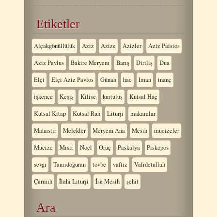
Etiketler
Alçakgönüllülük
Aziz
Azize
Azizler
Aziz Paisios
Aziz Pavlus
Bakire Meryem
Barış
Diriliş
Dua
Elçi
Elçi Aziz Pavlos
Günah
hac
Iman
inanç
işkence
Keşiş
Kilise
kurtuluş
Kutsal Haç
Kutsal Kitap
Kutsal Ruh
Liturji
makamlar
Manastır
Melekler
Meryem Ana
Mesih
mucizeler
Mücize
Mısır
Noel
Oruç
Paskalya
Piskopos
sevgi
Tanrıdoğuran
tövbe
vaftiz
Validetullah
Çarmıh
İlahi Liturji
İsa Mesih
şehit
Ara