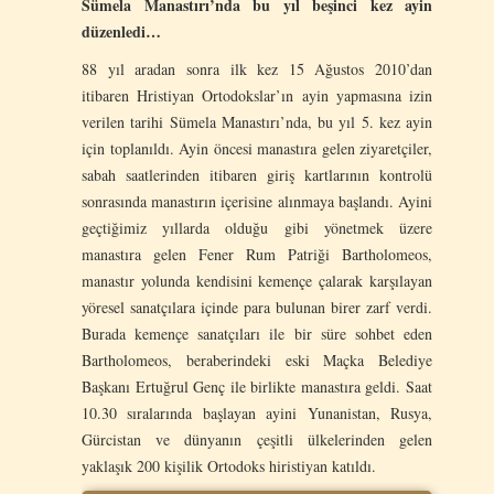
Sümela Manastırı’nda bu yıl beşinci kez ayin
düzenledi…
88 yıl aradan sonra ilk kez 15 Ağustos 2010’dan
itibaren Hristiyan Ortodokslar’ın ayin yapmasına izin
verilen tarihi Sümela Manastırı’nda, bu yıl 5. kez ayin
için toplanıldı. Ayin öncesi manastıra gelen ziyaretçiler,
sabah saatlerinden itibaren giriş kartlarının kontrolü
sonrasında manastırın içerisine alınmaya başlandı. Ayini
geçtiğimiz yıllarda olduğu gibi yönetmek üzere
manastıra gelen Fener Rum Patriği Bartholomeos,
manastır yolunda kendisini kemençe çalarak karşılayan
yöresel sanatçılara içinde para bulunan birer zarf verdi.
Burada kemençe sanatçıları ile bir süre sohbet eden
Bartholomeos, beraberindeki eski Maçka Belediye
Başkanı Ertuğrul Genç ile birlikte manastıra geldi. Saat
10.30 sıralarında başlayan ayini Yunanistan, Rusya,
Gürcistan ve dünyanın çeşitli ülkelerinden gelen
yaklaşık 200 kişilik Ortodoks hiristiyan katıldı.