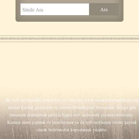
Bu web sayfasındaki makaleleri ve videoları
www.ortodokslartoplulugu.org
sitesini kaynak göstererek ve metnin bütünlüğünü bozmadan, olduğu gibi
tamamını alıntılamak şartıyla başka web sitelerinde yayınlayabilirsiniz.
Kısmen alıntı yapmak ve hazırlayanın ya da web sayfasının ismini kaynak
olarak belirtmeden kopyalamak yasaktır.