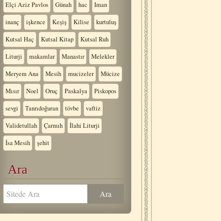
Elçi Aziz Pavlos
Günah
hac
Iman
inanç
işkence
Keşiş
Kilise
kurtuluş
Kutsal Haç
Kutsal Kitap
Kutsal Ruh
Liturji
makamlar
Manastır
Melekler
Meryem Ana
Mesih
mucizeler
Mücize
Mısır
Noel
Oruç
Paskalya
Piskopos
sevgi
Tanrıdoğuran
tövbe
vaftiz
Validetullah
Çarmıh
İlahi Liturji
İsa Mesih
şehit
Ara