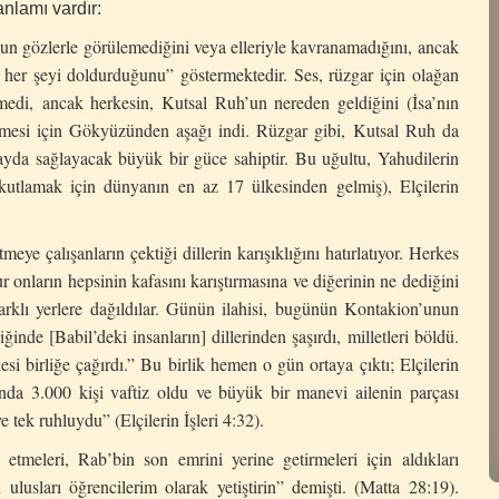
anlamı vardır:
’un gözlerle görülemediğini veya elleriyle kavranamadığını, ancak
 her şeyi doldurduğunu” göstermektedir. Ses, rüzgar için olağan
medi, ancak herkesin, Kutsal Ruh’un nereden geldiğini (İsa’nın
lmesi için Gökyüzünden aşağı indi. Rüzgar gibi, Kutsal Ruh da
ayda sağlayacak büyük bir güce sahiptir. Bu uğultu, Yahudilerin
e kutlamak için dünyanın en az 17 ülkesinden gelmiş), Elçilerin
tmeye çalışanların çektiği dillerin karışıklığını hatırlatıyor. Herkes
r onların hepsinin kafasını karıştırmasına ve diğerinin ne dediğini
klı yerlere dağıldılar. Günün ilahisi, bugünün Kontakion’unun
inde [Babil’deki insanların] dillerinden şaşırdı, milletleri böldü.
esi birliğe çağırdı.” Bu birlik hemen o gün ortaya çıktı; Elçilerin
nda 3.000 kişi vaftiz oldu ve büyük bir manevi ailenin parçası
 tek ruhluydu” (Elçilerin İşleri 4:32).
an etmeleri, Rab’bin son emrini yerine getirmeleri için aldıkları
ulusları öğrencilerim olarak yetiştirin” demişti. (Matta 28:19).