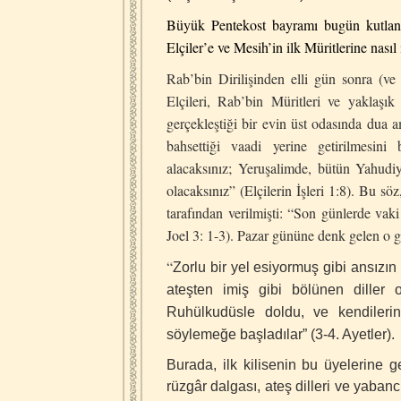
Büyük Pentekost bayramı bugün kutlanır
Elçiler’e ve Mesih’in ilk Müritlerine nasıl
Rab’bin Dirilişinden elli gün sonra (
Elçileri, Rab’bin Müritleri ve yakla
gerçekleştiği bir evin üst odasında dua
bahsettiği vaadi yerine getirilmesini
alacaksınız; Yeruşalimde, bütün Yahudi
olacaksınız” (Elçilerin İşleri 1:8). Bu 
tarafından verilmişti: “Son günlerde vak
Joel 3: 1-3). Pazar gününe denk gelen o 
“
Zorlu bir yel esiyormuş gibi ansızın
ateşten imiş gibi bölünen diller 
Ruhülkudüsle doldu, ve kendileri
söylemeğe başladılar” (3-4. Ayetler).
Burada, ilk kilisenin bu üyelerine 
rüzgâr dalgası, ateş dilleri ve yabanc