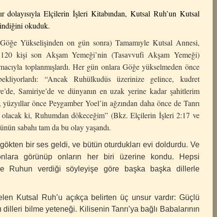
 dolayısıyla Elçilerin İşleri Kitabından, Kutsal Ruh’un Kutsal
 indiğini okuduk.
ve Göğe Yükselişinden on gün sonra) Tamamıyle Kutsal Annesi,
şık 120 kişi son Akşam Yemeği’nin (Tasavvufi Akşam Yemeği)
 amacıyla toplanmışlardı. Her gün onlara Göğe yükselmeden önce
 bekliyorlardı: “Ancak Ruhülkudüs üzerinize gelince, kudret
ye’de, Samiriye’de ve dünyanın en uzak yerine kadar şahitlerim
söz, yüzyıllar önce Peygamber Yoel’in ağzından daha önce de Tanrı
i olacak ki, Ruhumdan dökeceğim” (Bkz. Elçilerin İşleri 2:17 ve
günün sabahı tam da bu olay yaşandı.
 gökten bir ses geldi, ve bütün oturdukları evi doldurdu. Ve
onlara görünüp onların her biri üzerine kondu. Hepsi
ne Ruhun verdiği söyleyişe göre başka başka dillerle
gelen Kutsal Ruh’u açıkça belirten üç unsur vardır: Güçlü
ı dilleri bilme yeteneği. Kilisenin Tanrı’ya bağlı Babalarının