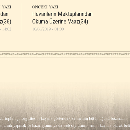
 YAZI
ÖNCEKİ YAZI
ından
Havarilerin Mektuplarından
z(36)
Okuma Üzerine Vaaz(34)
- 14:02
10/06/2019 - 01:00
lartoplulugu.org
sitesini kaynak göstererek ve metnin bütünlüğünü bozmadan, o
men alıntı yapmak ve hazırlayanın ya da web sayfasının ismini kaynak olarak be