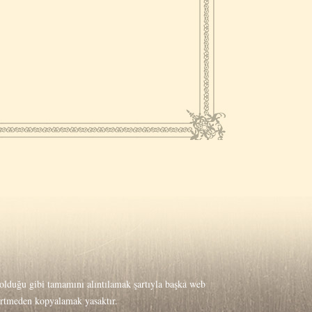
lduğu gibi tamamını alıntılamak şartıyla başka web
lirtmeden kopyalamak yasaktır.