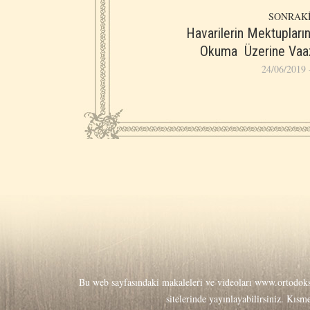
SONRAKİ
Havarilerin Mektuplar
Okuma Üzerine Vaa
24/06/2019 
Bu web sayfasındaki makaleleri ve videoları
www.ortodoks
sitelerinde yayınlayabilirsiniz. Kıs