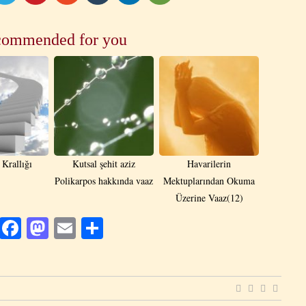
ommended for you
 Krallığı
Kutsal şehit aziz
Havarilerin
Polikarpos hakkında vaaz
Mektuplarından Okuma
Üzerine Vaaz(12)
Facebook
Mastodon
Email
Share