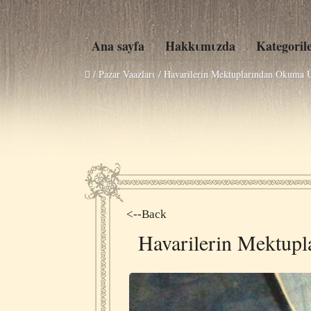
Ana sayfa
Hakkιmιzda
Kategoril
/ Pazar Vaazlarι /
Havarilerin Mektuplarından Okuma Ü
<--Back
Havarilerin Mektup