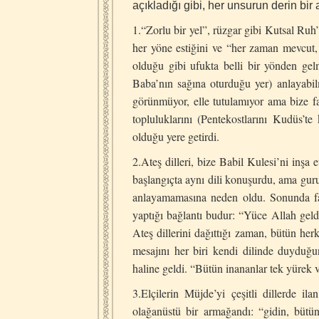
açıkladığı gibi, her unsurun derin bir 
1.“Zorlu bir yel”, rüzgar gibi Kutsal Ruh
her yöne estiğini ve “her zaman mevcut,
olduğu gibi ufukta belli bir yönden gel
Baba’nın sağına oturduğu yer) anlayabi
görünmüyor, elle tutulamıyor ama bize f
topluluklarını (Pentekostlarını Kudüs’t
olduğu yere getirdi.
2.Ateş dilleri, bize Babil Kulesi’ni inşa e
başlangıçta aynı dili konuşurdu, ama guru
anlayamamasına neden oldu. Sonunda far
yaptığı bağlantı budur: “Yüce Allah geldiğ
Ateş dillerini dağıttığı zaman, bütün herk
mesajını her biri kendi dilinde duyduğu
haline geldi. “Bütün inananlar tek yürek ve
3.Elçilerin Müjde’yi çeşitli dillerde il
olağanüstü bir armağandı: “gidin, bütün 