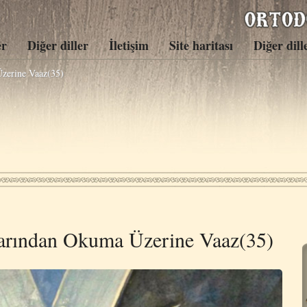
er
Diğer diller
İletişim
Site haritası
Diğer dill
zerine Vaaz(35)
larından Okuma Üzerine Vaaz(35)