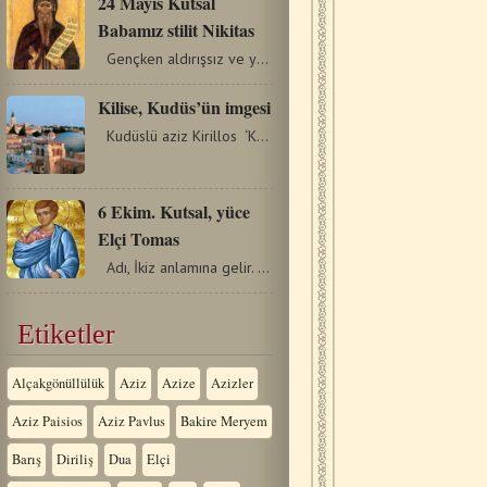
24 Mayıs Kutsal
Babamız stilit Nikitas
Gençken aldırışsız ve yozlaşmıştı. Fakat bir…
Kilise, Kudüs’ün imgesi
Kudüslü aziz Kirillos ‘Katolik Kilise" hepimizin aziz…
6 Ekim. Kutsal, yüce
Elçi Tomas
Adı, İkiz anlamına gelir. On İki Elçiden biriydi ve…
Etiketler
Alçakgönüllülük
Aziz
Azize
Azizler
Aziz Paisios
Aziz Pavlus
Bakire Meryem
Barış
Diriliş
Dua
Elçi