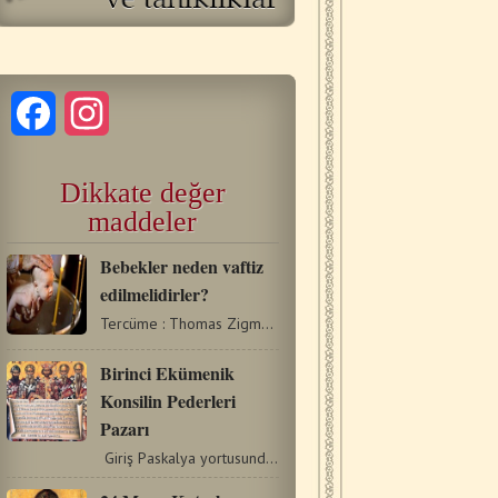
Facebook
Instagram
Dikkate değer
maddeler
Bebekler neden vaftiz
edilmelidirler?
Tercüme : Thomas Zigman (On Infant Baptism-From English) Bebekleri…
Birinci Ekümenik
Konsilin Pederleri
Pazarı
Giriş Paskalya yortusundan sonraki yedinci pazar günü,…