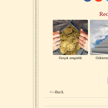
Rec
Gerçek zenginlik
Göklerin
<--Back