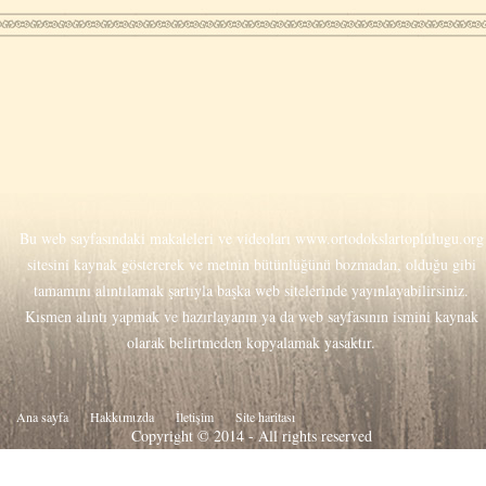
Bu web sayfasındaki makaleleri ve videoları
www.ortodokslartoplulugu.org
sitesini kaynak göstererek ve metnin bütünlüğünü bozmadan, olduğu gibi
tamamını alıntılamak şartıyla başka web sitelerinde yayınlayabilirsiniz.
Kısmen alıntı yapmak ve hazırlayanın ya da web sayfasının ismini kaynak
olarak belirtmeden kopyalamak yasaktır.
Ana sayfa
Hakkιmιzda
İletişim
Site haritası
Copyright © 2014 - All rights reserved