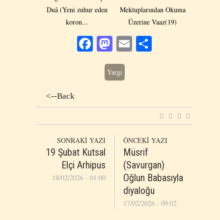
Duâ (Yeni zuhur eden
Mektuplarından Okuma
koron...
Üzerine Vaaz(19)
Facebook
Mastodon
Email
Share
Yargı
<--Back
SONRAKİ YAZI
ÖNCEKİ YAZI
19 Şubat Kutsal
Müsrif
Elçi Arhipus
(Savurgan)
Oğlun Babasıyla
18/02/2026 - 01:00
diyaloğu
17/02/2026 - 09:02