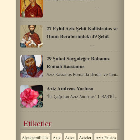
…
27 Eylül Aziz Şehit Kallistratos ve
Onun Beraberindeki 49 Şehit
…
29 Şubat Saygıdeğer Babamız
Romalı Kassianus
Aziz Kasianos Roma'da dindar ve tanınmış bir ailede doğdu.…
Aziz Andreas Yortusu
“İlk Çağrılan Aziz Andreas” 1. RAB’Bİ ARIYOR MUYUZ?…
Etiketler
Alçakgönüllülük
Aziz
Azize
Azizler
Aziz Paisios