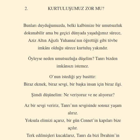
KURTULUŞUMUZ ZOR MU?
Bunları duyduğumuzda, belki kalbimize bir umutsuzluk
dokunabilir ama bu geçici dünyada yaşadığımız sürece,
Aziz Altın Ağızlı Yuhanna’nın öğrettiği gibi tövbe
imkânı olduğu sürece kurtuluş yakındır.
Öyleyse neden umutsuzluğa düşelim? Tanrı bizden
imkânsızı istemez.
O’nun istediği şey basittir:
Biraz ekmek, biraz sevgi, bir başka insan için biraz ilgi.
Şimdi düşünelim: Ne veriyoruz ve ne alıyoruz?
Az bir sevgi veririz, Tanrı’nın sevgisinde sonsuz yaşam
alırız.
Yoksula elimizi açarız, bir gün Cennet’in kapıları bize
açılır.
Terk edilmişleri kucaklarız, Tanrı da bizi İbrahim’in