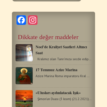
Facebook
Instagram
Dikkate değer maddeler
Noel’de Kraliyet Saatleri Altıncı
Saat
Kralımız olan Tanrι’mıza secde edip diz çökelim.…
17 Temmuz Azize Marina
Azize Marina Roma imparatoru Kral Dioklitianos döneminde Antakya’da…
«Ulusları aydınlatacak Işık»
Şimon’un Duası (3 kısım) (21.2.2021) Aziz Şimon,…