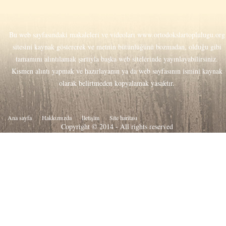
Bu web sayfasındaki makaleleri ve videoları
www.ortodokslartoplulugu.org
sitesini kaynak göstererek ve metnin bütünlüğünü bozmadan, olduğu gibi
tamamını alıntılamak şartıyla başka web sitelerinde yayınlayabilirsiniz.
Kısmen alıntı yapmak ve hazırlayanın ya da web sayfasının ismini kaynak
olarak belirtmeden kopyalamak yasaktır.
Ana sayfa
Hakkιmιzda
İletişim
Site haritası
Copyright © 2014 - All rights reserved