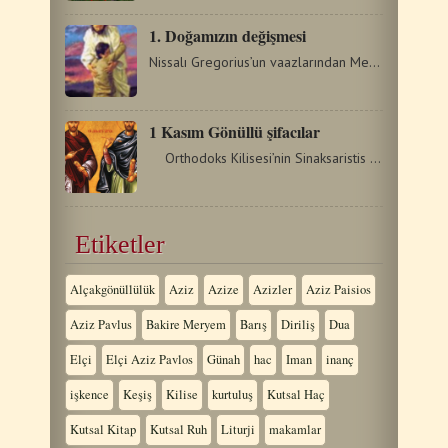
1. Doğamızın değişmesi
Nissalı Gregorius’un vaazlarından Mesih’in yeniden dirilişi…
1 Kasım Gönüllü şifacılar
Orthodoks Kilisesi’nin Sinaksaristis Kitabından…
Etiketler
Alçakgönüllülük
Aziz
Azize
Azizler
Aziz Paisios
Aziz Pavlus
Bakire Meryem
Barış
Diriliş
Dua
Elçi
Elçi Aziz Pavlos
Günah
hac
Iman
inanç
işkence
Keşiş
Kilise
kurtuluş
Kutsal Haç
Kutsal Kitap
Kutsal Ruh
Liturji
makamlar