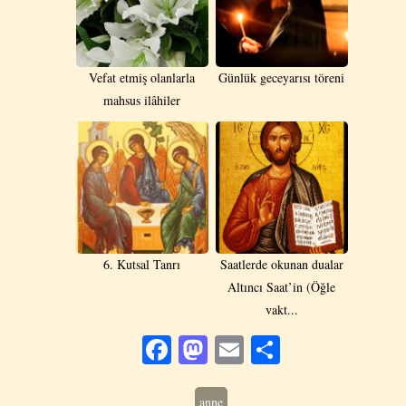
Vefat etmiş olanlarla
Günlük geceyarısı töreni
mahsus ilâhiler
6. Kutsal Tanrı
Saatlerde okunan dualar
Altıncı Saat’in (Öğle
vakt...
Facebook
Mastodon
Email
Share
anne