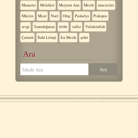
Manastır
Melekler
Meryem Ana
Mesih
mucizeler
Mücize
Mısır
Noel
Oruç
Paskalya
Piskopos
sevgi
Tanrıdoğuran
tövbe
vaftiz
Validetullah
Çarmıh
İlahi Liturji
İsa Mesih
şehit
Ara