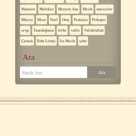
Manastır
Melekler
Meryem Ana
Mesih
mucizeler
Mücize
Mısır
Noel
Oruç
Paskalya
Piskopos
sevgi
Tanrıdoğuran
tövbe
vaftiz
Validetullah
Çarmıh
İlahi Liturji
İsa Mesih
şehit
Ara