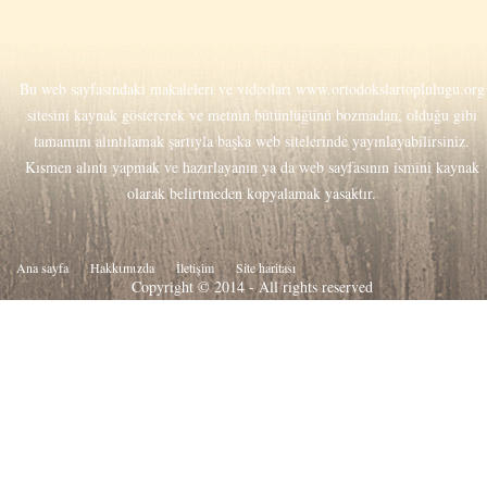
Bu web sayfasındaki makaleleri ve videoları
www.ortodokslartoplulugu.org
sitesini kaynak göstererek ve metnin bütünlüğünü bozmadan, olduğu gibi
tamamını alıntılamak şartıyla başka web sitelerinde yayınlayabilirsiniz.
Kısmen alıntı yapmak ve hazırlayanın ya da web sayfasının ismini kaynak
olarak belirtmeden kopyalamak yasaktır.
Ana sayfa
Hakkιmιzda
İletişim
Site haritası
Copyright © 2014 - All rights reserved