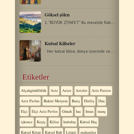
Göksel şölen
1. “BÜYÜK ZİYAFET” Bu meselde Rabbimiz, göksel Krallığını…
Kutsal Kiliseler
Her kutsal kilise, dünya üzerinde cennetin bir parçasıdır.…
Etiketler
Alçakgönüllülük
Aziz
Azize
Azizler
Aziz Paisios
Aziz Pavlus
Bakire Meryem
Barış
Diriliş
Dua
Elçi
Elçi Aziz Pavlos
Günah
hac
Iman
inanç
işkence
Keşiş
Kilise
kurtuluş
Kutsal Haç
Kutsal Kitap
Kutsal Ruh
Liturji
makamlar