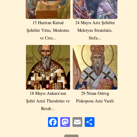
15 Haziran Kutsal
24 Mayıs Aziz Şehitler
Şehitler Vitus, Modestus
Meletyus Stratelatis,
ve Cres...
Stefa...
18 Mayıs Ankara’nın
29 Nisan Ostrog
Şehit Azizi Theodotus ve
Piskoposu Aziz Vasili
Berab...
Facebook
Mastodon
Email
Share