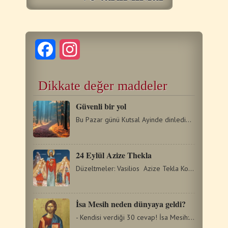
Facebook
Instagram
Dikkate değer maddeler
Güvenli bir yol
Bu Pazar günü Kutsal Ayinde dinlediğimiz Tohum Benzetmesi,…
24 Eylül Azize Thekla
Düzeltmeler: Vasilios Azize Tekla Konya bölgesinde dünyaya…
İsa Mesih neden dünyaya geldi?
- Kendisi verdiği 30 cevap! İsa Mesih: 1. Dünyayı kurtarmaya…