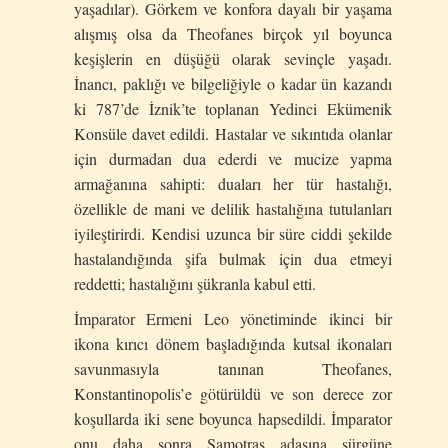
yaşadılar). Görkem ve konfora dayalı bir yaşama
alışmış olsa da Theofanes birçok yıl boyunca
keşişlerin en düşüğü olarak sevinçle yaşadı.
İnancı, paklığı ve bilgeliğiyle o kadar ün kazandı
ki 787’de İznik’te toplanan Yedinci Ekümenik
Konsüle davet edildi. Hastalar ve sıkıntıda olanlar
için durmadan dua ederdi ve mucize yapma
armağanına sahipti: duaları her tür hastalığı,
özellikle de mani ve delilik hastalığına tutulanları
iyileştirirdi. Kendisi uzunca bir süre ciddi şekilde
hastalandığında şifa bulmak için dua etmeyi
reddetti; hastalığını şükranla kabul etti.
İmparator Ermeni Leo yönetiminde ikinci bir
ikona kırıcı dönem başladığında kutsal ikonaları
savunmasıyla tanınan Theofanes,
Konstantinopolis’e götürüldü ve son derece zor
koşullarda iki sene boyunca hapsedildi. İmparator
onu daha sonra Samotras adasına sürgüne