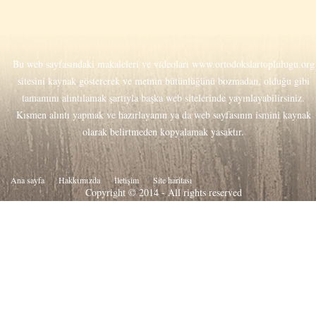
Bu web sayfasındaki makaleleri ve videoları
www.ortodokslartoplulugu.org
sitesini kaynak göstererek ve metnin bütünlüğünü bozmadan, olduğu gibi
tamamını alıntılamak şartıyla başka web sitelerinde yayınlayabilirsiniz.
Kısmen alıntı yapmak ve hazırlayanın ya da web sayfasının ismini kaynak
olarak belirtmeden kopyalamak yasaktır.
Ana sayfa
Hakkιmιzda
İletişim
Site haritası
Copyright © 2014 - All rights reserved