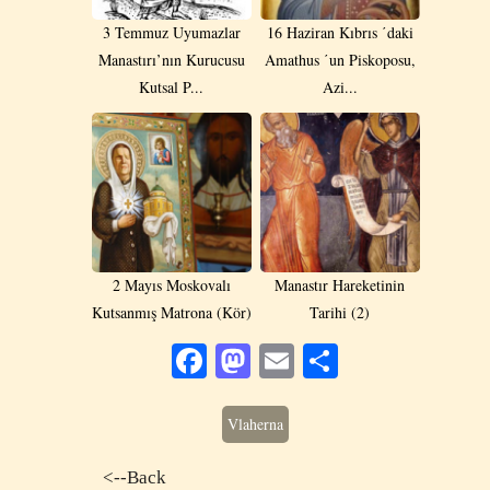
3 Temmuz Uyumazlar
16 Haziran Kıbrıs ΄daki
Manastırı’nın Kurucusu
Amathus ΄un Piskoposu,
Kutsal P...
Azi...
2 Mayıs Moskovalı
Manastır Hareketinin
Kutsanmış Matrona (Kör)
Tarihi (2)
Facebook
Mastodon
Email
Share
Vlaherna
<--Back