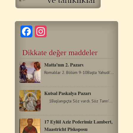
Facebook
Instagram
Dikkate değer maddeler
Matta’nın 2. Pazarι
Romalılar 2. Bölüm 9-10Başta Yahudi’ye, sonra Yahudi olmayana…
Kutsal Paskalya Pazarı
1Başlangıçta Söz vardı. Söz Tanrı’yla birlikteydi…
17 Eylül Aziz Pederimiz Lambert,
Maastricht Piskoposu