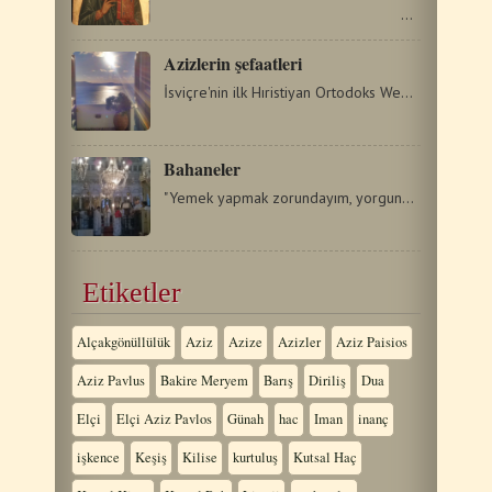
…
Azizlerin şefaatleri
İsviçre'nin ilk Hıristiyan Ortodoks Web Sitesi tarafından…
Bahaneler
"Yemek yapmak zorundayım, yorgunum ( ölü gibiyim ), ateşim…
Etiketler
Alçakgönüllülük
Aziz
Azize
Azizler
Aziz Paisios
Aziz Pavlus
Bakire Meryem
Barış
Diriliş
Dua
Elçi
Elçi Aziz Pavlos
Günah
hac
Iman
inanç
işkence
Keşiş
Kilise
kurtuluş
Kutsal Haç