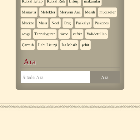
Kutsal Kitap
Kutsal Ruh
Liturji
makamlar
Manastır
Melekler
Meryem Ana
Mesih
mucizeler
Mücize
Mısır
Noel
Oruç
Paskalya
Piskopos
sevgi
Tanrıdoğuran
tövbe
vaftiz
Validetullah
Çarmıh
İlahi Liturji
İsa Mesih
şehit
Ara