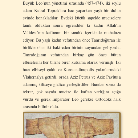
Büyük Leo’nun yönetimi sırasında (457-474), iki soylu
adam Kutsal Topraklara hac yaparken yaşlı bir dulun
evinde konakladılar. Evdeki küçük şapelde mucizelere
tanık olduktan sonra öğrendiler ki kadın Allah’ın
Validesi’nin kaftanını bir sandık içerisinde muhafaza
ediyor. Bu yaşlı kadın vefatından önce Tanrıdoğuran ile
birlikte olan iki bakireden birinin soyundan geliyordu.
Tanrıdoğuran vefatından birkaç gün önce bütün
elbiselerini her birine birer kutsama olarak vermişti. İki
hacı elbiseyi çaldı ve Konstandinupolis yakınlarındaki
Vlaherna’ya getirdi, orada Aziz Petrus ve Aziz Pavlus’a
adanmış kiliseye gizlice yerleştirdiler. Bundan sonra da
tekrar, çok sayıda mucize ile kaftan varlığını açığa
vurdu ve gerek İmparator Leo gerekse Ortodoks halk
arasında bilinir oldu.