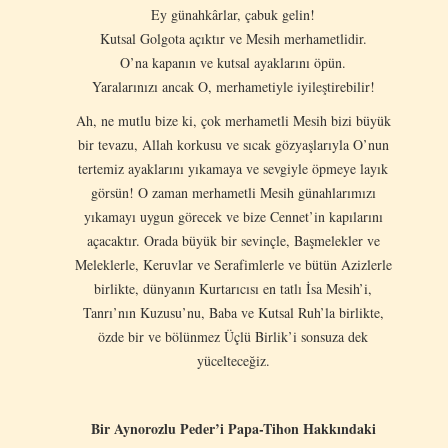
Ey günahkârlar, çabuk gelin!
Kutsal Golgota açıktır ve Mesih merhametlidir.
O’na kapanın ve kutsal ayaklarını öpün.
Yaralarınızı ancak O, merhametiyle iyileştirebilir!
Ah, ne mutlu bize ki, çok merhametli Mesih bizi büyük
bir tevazu, Allah korkusu ve sıcak gözyaşlarıyla O’nun
tertemiz ayaklarını yıkamaya ve sevgiyle öpmeye layık
görsün! O zaman merhametli Mesih günahlarımızı
yıkamayı uygun görecek ve bize Cennet’in kapılarını
açacaktır. Orada büyük bir sevinçle, Başmelekler ve
Meleklerle, Keruvlar ve Serafimlerle ve bütün Azizlerle
birlikte, dünyanın Kurtarıcısı en tatlı İsa Mesih’i,
Tanrı’nın Kuzusu’nu, Baba ve Kutsal Ruh’la birlikte,
özde bir ve bölünmez Üçlü Birlik’i sonsuza dek
yücelteceğiz.
Bir Aynorozlu Peder’i Papa-Tihon Hakkındaki