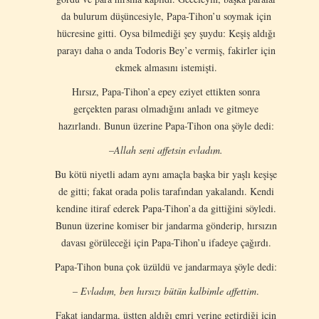
da bulurum düşüncesiyle, Papa-Tihon’u soymak için
hücresine gitti. Oysa bilmediği şey şuydu: Keşiş aldığı
parayı daha o anda Todoris Bey’e vermiş, fakirler için
ekmek almasını istemişti.
Hırsız, Papa-Tihon’a epey eziyet ettikten sonra
gerçekten parası olmadığını anladı ve gitmeye
hazırlandı. Bunun üzerine Papa-Tihon ona şöyle dedi:
–
Allah seni affetsin evladım.
Bu kötü niyetli adam aynı amaçla başka bir yaşlı keşişe
de gitti; fakat orada polis tarafından yakalandı. Kendi
kendine itiraf ederek Papa-Tihon’a da gittiğini söyledi.
Bunun üzerine komiser bir jandarma gönderip, hırsızın
davası görüleceği için Papa-Tihon’u ifadeye çağırdı.
Papa-Tihon buna çok üzüldü ve jandarmaya şöyle dedi:
–
Evladım, ben hırsızı bütün kalbimle affettim
.
Fakat jandarma, üstten aldığı emri yerine getirdiği için