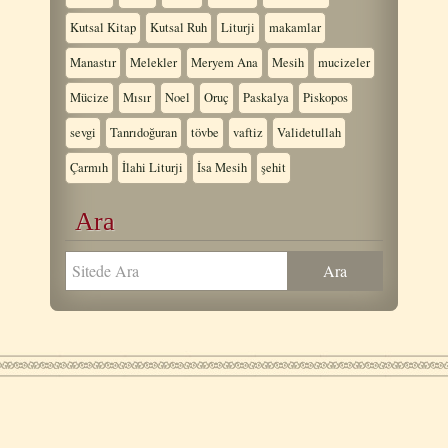
Kutsal Kitap
Kutsal Ruh
Liturji
makamlar
Manastır
Melekler
Meryem Ana
Mesih
mucizeler
Mücize
Mısır
Noel
Oruç
Paskalya
Piskopos
sevgi
Tanrıdoğuran
tövbe
vaftiz
Validetullah
Çarmıh
İlahi Liturji
İsa Mesih
şehit
Ara