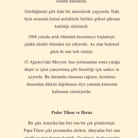
sözünü kullanırdı.
Gördüğümüz gibi ilahi bir atmosferde yaşıyordu; İlahi
Ayin sırasında kutsal meleklerle birlikte göksel şükrana
katıldığı söylenirdi.
1968 yılında artık ölümünü hissetmeye başlamıştı;
çünkü sürekli ölümden söz ediyordu. Az olan bedensel
gücü de onu terk etmişti.
15 Ağustos’taki Meryem Ana yortusundan sonra yatağa
düştü ve içten yanıyormuş gibi hissettiği için sadece su
içiyordu. Bu durumda olmasına rağmen, kesintisiz
duasından dikkati dağılmasın diye yanında kimsenin
kalmasını istemiyordu.
Peder Tihon ve Hırsız
Bir gün Amerika’dan biri ona bir çek göndermişti.
Papa-Tihon çeki postaneden alırken, dünyadan biri onu
gördü ve para hırsına kapıldı. Geceleyin, başka paralar