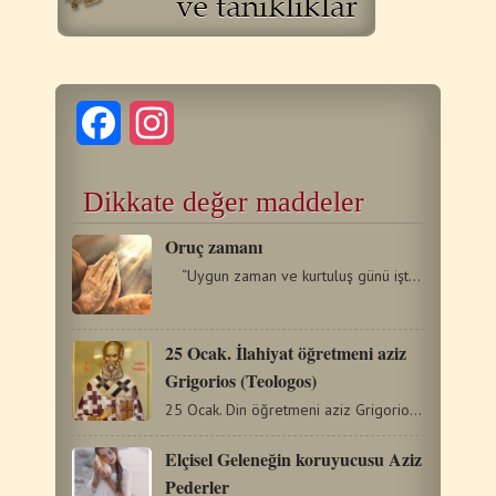
Facebook
Instagram
Dikkate değer maddeler
Oruç zamanı
“Uygun zaman ve kurtuluş günü işte şimdidir.”…
25 Ocak. İlahiyat öğretmeni aziz
Grigorios (Teologos)
25 Ocak. Din öğretmeni aziz Grigorios (Teologos) (329-390)…
Elçisel Geleneğin koruyucusu Aziz
Pederler