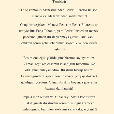
Tanıklığı
(Konstamoniti Manastırı’ndan Peder Filaretos’un son
manevi evladı tarafından anlatılmıştır)
Genç bir keşişken, Manevi Pederim Peder Filaretos’un
izniyle Rus Papa-Tihon’a, yani Peder Paisios’un manevi
pederine, günah itirafı yapmaya gittim. Bizi kabul
ettikten sonra geliş sebebimizi söyledik ve ben itirafa
başladım.
Başım öne eğik şekilde günahlarımı söylüyordum.
Zaman geçtikçe ensemin ıslandığını hissettim. Ne
olduğunu anlayamadım. İtirafımı bitirip başımı
kaldırdığımda, Papa-Tihon’un çokça gözyaşı dökerek
ağladığını gördüm. Günah itirafım boyunca gözyaşları
başıma damlamıştı!
Papa-Tihon Rus’tu ve Yunancayı bozuk konuşurdu.
Fakat günah itirafından sonra bize öğüt vermeye
başladığında, biz onun sözlerini sanki eski, seçkin
[2]