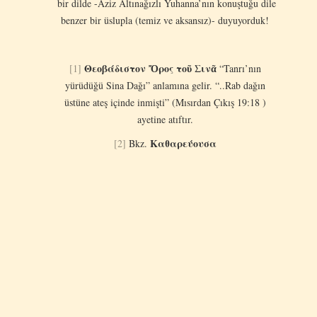
bir dilde -Aziz Altınağızlı Yuhanna’nın konuştuğu dile
benzer bir üslupla (temiz ve aksansız)- duyuyorduk!
Θεοβάδιστον Ὄρος τοῦ Σινᾶ
[1]
“Tanrı’nın
yürüdüğü Sina Dağı” anlamına gelir. “..Rab dağın
üstüne ateş içinde inmişti” (Mısırdan Çıkış 19:18 )
ayetine atıftır.
Κ
αθαρεύουσα
[2]
Bkz.