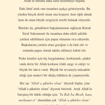
Allah’ın lütfunu daha fazla hissetmeye başladı.
İlahi lütuf artık onu insanlara açıkça gösteriyordu. Bu
yüzden birçok dertli insan ona koşuyor, hem öğüt almak
hem de onun büyük sevgisiyle teselli bulmak istiyordu.
Bazıları da, günahların bağışlanmasını sağlayan Kutsal
İtiraf Sakramenti ile insanlara daha etkili şekilde
yardım edebilmesi için papaz olmasını rica ediyordu.
Başkalarına yardım etme gereğini o da fark etti ve
sonunda papaz olarak takdis edilmeyi kabul etti.
Peder kendisi için hiç kaygılanmaz, korkmazdı; çünkü
onda derin bir Allah korkusu (ilahi saygı ve edep) ve
büyük bir takva vardı. Büyük bir tevazuyla mücadele
ettiği için manevi bir düşüş tehlikesi de yaşamıyordu.
Her işe
“Allah’a şükürler olsun”
diyerek başlar, yine
“Allah’a şükürler olsun” diyerek bitirirdi. Artık Allah’la
barışmış bir hâlde olduğu için
,“Ya Rab İsa Mesih, bana
merhamet et”
duasından çok
“Allah’a şükürler olsun”