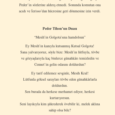
Peder’in sözlerine aldırış etmedi. Sonunda komutan ona
acıdı ve İerisso’dan hücresine geri dönmesine izin verdi.
Peder Tihon’un Duası
“Mesih’in Golgota’sına hamdolsun”
Ey Mesih’in kanıyla kutsanmış Kutsal Golgota!
Sana yalvarıyoruz, söyle bize: Mesih’in lütfuyla, tövbe
ve gözyaşlarıyla kaç binlerce günahkârı temizledin ve
Cennet’in gelin odasını doldurdun?
Ey tarif edilemez sevginle, Mesih Kral!
Lütfunla göksel sarayları tövbe eden günahkârlarla
doldurdun.
Sen burada da herkese merhamet ediyor, herkesi
kurtarıyorsun.
Seni layıkıyla kim şükrederek övebilir ki, melek aklına
sahip olsa bile?