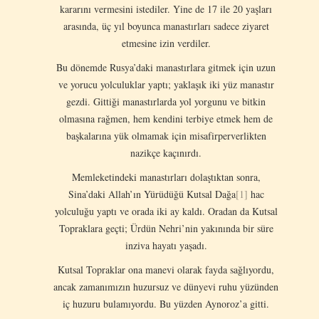
kararını vermesini istediler. Yine de 17 ile 20 yaşları
arasında, üç yıl boyunca manastırları sadece ziyaret
etmesine izin verdiler.
Bu dönemde Rusya’daki manastırlara gitmek için uzun
ve yorucu yolculuklar yaptı; yaklaşık iki yüz manastır
gezdi. Gittiği manastırlarda yol yorgunu ve bitkin
olmasına rağmen, hem kendini terbiye etmek hem de
başkalarına yük olmamak için misafirperverlikten
nazikçe kaçınırdı.
Memleketindeki manastırları dolaştıktan sonra,
Sina’daki Allah’ın Yürüdüğü Kutsal Dağa
[1]
hac
yolculuğu yaptı ve orada iki ay kaldı. Oradan da Kutsal
Topraklara geçti; Ürdün Nehri’nin yakınında bir süre
inziva hayatı yaşadı.
Kutsal Topraklar ona manevi olarak fayda sağlıyordu,
ancak zamanımızın huzursuz ve dünyevi ruhu yüzünden
iç huzuru bulamıyordu. Bu yüzden Aynoroz’a gitti.