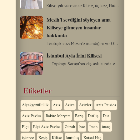
Kilise yılı süresince Kilise, üç kez, Ekümenik Konsillere…
Mesih’i sevdiğini söyleyen ama
Kiliseye gitmeyen insanlar
hakkında
Teolojik söz: Mesih’e inandığını ve O’nu sevdiğini…
İstanbul Ayia İrini Kilisesi
Topkapı Sarayı’nın dış avlusunda ve Sur-u Sultani’nin…
Etiketler
Alçakgönüllülük
Aziz
Azize
Azizler
Aziz Paisios
Aziz Pavlus
Bakire Meryem
Barış
Diriliş
Dua
Elçi
Elçi Aziz Pavlos
Günah
hac
Iman
inanç
işkence
Keşiş
Kilise
kurtuluş
Kutsal Haç