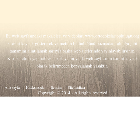
Bu web sayfasındaki makaleleri ve videoları
www.ortodokslartoplulugu.org
sitesini kaynak göstererek ve metnin bütünlüğünü bozmadan, olduğu gibi
tamamını alıntılamak şartıyla başka web sitelerinde yayınlayabilirsiniz.
Kısmen alıntı yapmak ve hazırlayanın ya da web sayfasının ismini kaynak
olarak belirtmeden kopyalamak yasaktır.
Ana sayfa
Hakkιmιzda
İletişim
Site haritası
Copyright © 2014 - All rights reserved