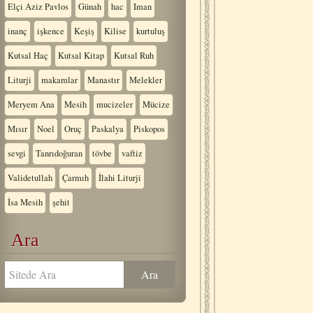
Elçi Aziz Pavlos
Günah
hac
Iman
inanç
işkence
Keşiş
Kilise
kurtuluş
Kutsal Haç
Kutsal Kitap
Kutsal Ruh
Liturji
makamlar
Manastır
Melekler
Meryem Ana
Mesih
mucizeler
Mücize
Mısır
Noel
Oruç
Paskalya
Piskopos
sevgi
Tanrıdoğuran
tövbe
vaftiz
Validetullah
Çarmıh
İlahi Liturji
İsa Mesih
şehit
Ara