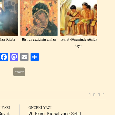
ları Kitabı
Bir rus gezicinin anıları
Tevrat döneminde günlük
hayat
Facebook
Mastodon
Email
Share
dualar
 YAZI
ÖNCEKİ YAZI
 Büyük
20 Ekim. Kutsal yüce Şehit