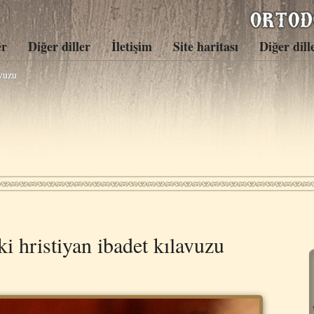
er
Diğer diller
İletişim
Site haritası
Diğer dill
avuzu
i hristiyan ibadet kılavuzu