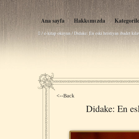
Ana sayfa
Hakkιmιzda
Kategoril
/ e-kitap okuyun /
Didake: En eski hristiyan ibadet kıl
<--Back
Didake: En esk