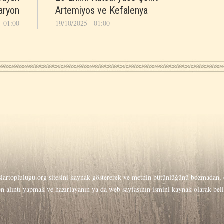
aryon
Artemiyos ve Kefalenya
- 01:00
19/10/2025 - 01:00
lartoplulugu.org
sitesini kaynak göstererek ve metnin bütünlüğünü bozmadan, o
men alıntı yapmak ve hazırlayanın ya da web sayfasının ismini kaynak olarak be