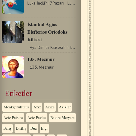
Luka İncili’ni 7.Pazarı Luka İncili 8:41–56 FAYDA…
İstanbul Agios
Elefterios Ortodoks
Kilisesi
Aya Dimitri Kilisesi’nin kuzeybatı yönünde yer alan…
135. Mezmur
135. Mezmur
Etiketler
Alçakgönüllülük
Aziz
Azize
Azizler
Aziz Paisios
Aziz Pavlus
Bakire Meryem
Barış
Diriliş
Dua
Elçi