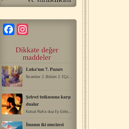
Facebook
Instagram
Dikkate değer
maddeler
Luka’nın 7. Pazarı
İbraniler 2. Bölüm 2-3Çünkü melekler aracılığıyla…
Şehvet tutkusuna karşı
dualar
Kutsal Ruh’a dua Ey Göksel Kral, teselli veren, Gerçeğin…
İmanın iki mucizesi