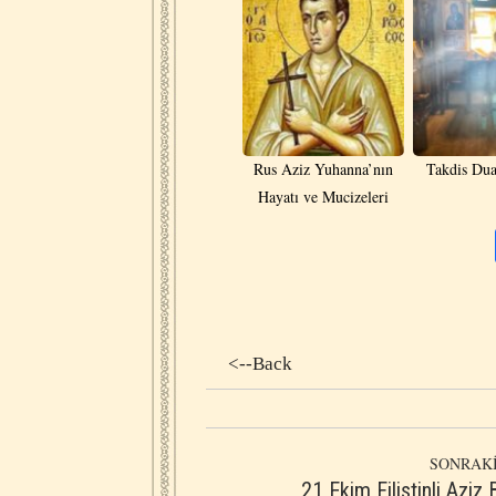
Rus Aziz Yuhanna’nın
Takdis Dua
Hayatı ve Mucizeleri
<--Back
SONRAKİ
21 Ekim Filistinli Aziz