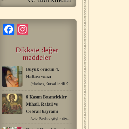
Facebook
Instagram
Dikkate değer
maddeler
Büyük orucun 4.
Haftası vaazı
(Markos, Kutsal İncili 9:17-31) Bugünkü İncil okumasında…
8 Kasım Başmelekler
Mihail, Rafail ve
Cebrail bayramı
Aziz Pavlus şöyle diyor; “Bütün melekler, kurtuluşu…