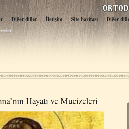
er
Diğer diller
İletişim
Site haritası
Diğer dill
izeleri
na’nın Hayatı ve Mucizeleri