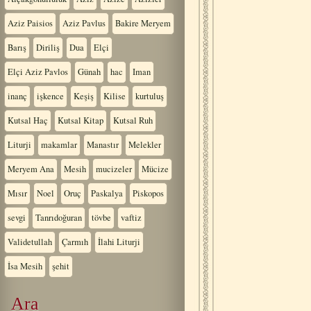
Aziz Paisios
Aziz Pavlus
Bakire Meryem
Barış
Diriliş
Dua
Elçi
Elçi Aziz Pavlos
Günah
hac
Iman
inanç
işkence
Keşiş
Kilise
kurtuluş
Kutsal Haç
Kutsal Kitap
Kutsal Ruh
Liturji
makamlar
Manastır
Melekler
Meryem Ana
Mesih
mucizeler
Mücize
Mısır
Noel
Oruç
Paskalya
Piskopos
sevgi
Tanrıdoğuran
tövbe
vaftiz
Validetullah
Çarmıh
İlahi Liturji
İsa Mesih
şehit
Ara