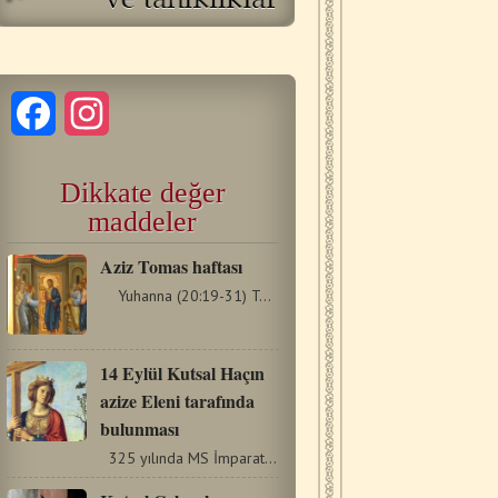
Facebook
Instagram
Dikkate değer
maddeler
Aziz Tomas haftası
Yuhanna (20:19-31) Tomas’ın Kararsızlığı ve Bizim…
14 Eylül Kutsal Haçın
azize Eleni tarafında
bulunması
325 yılında MS İmparator ve Aziz Kostantinos'un annesi…