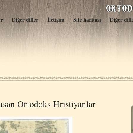
er
Diğer diller
İletişim
Site haritası
Diğer dill
san Ortodoks Hristiyanlar