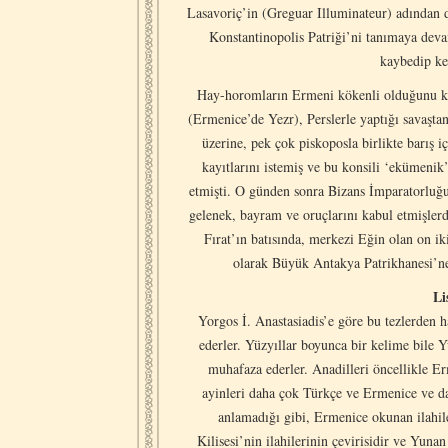
Lasavoriç’in (Greguar Illuminateur) adından 
Konstantinopolis Patriği’ni tanımaya dev
kaybedip ke
Hay-horomların Ermeni kökenli olduğunu ka
(Ermenice’de Yezr), Perslerle yaptığı savaşta
üzerine, pek çok piskoposla birlikte barış 
kayıtlarını istemiş ve bu konsili ‘ekümeni
etmişti. O günden sonra Bizans İmparatorluğu 
gelenek, bayram ve oruçlarını kabul etmişle
Fırat’ın batısında, merkezi Eğin olan on i
olarak Büyük Antakya Patrikhanesi’ne
Li
Yorgos İ. Anastasiadis’e göre bu tezlerden
ederler. Yüzyıllar boyunca bir kelime bile
muhafaza ederler. Anadilleri öncellikle E
ayinleri daha çok Türkçe ve Ermenice ve da
anlamadığı gibi, Ermenice okunan ilahile
Kilisesi’nin ilahilerinin çevirisidir ve Yun