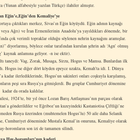
 (Yunan alfabesiyle yazılan Türkçe) ilahiler almıştır.
n Eğin’e,Eğin’den Kemaliye’ye
ortaya çıktıkları merkez, Sivas’ın Eğin köyüydü. Eğin adının kaynağı
t veya Ağrı) ve İran Ermenilerinin Anadolu’ya yayıldıkları dönemde, bir
fında çok verimli topraklar olduğu söylenen nehrin kaynağını aramışlar.
n)” diyorlarmış, böylece onlar tarafından kurulan şehrin adı ‘Agn’ olmuş
’ kaynak anlamına geliyor. -n ise ektir).
tı taneydi: Vag, Zorak, Musaga, Sirzu, Hogus ve Mamsa. Bunlardan ilk
. Hogus ise diğer dört köyden epeyce uzakta, Kemah’ta idi. I. Dünya
a kadar ilerlediklerinde, Hogus’un sakinleri onları coşkuyla karşılamış,
onların peşi sıra Rusya’ya gitmişlerdi. Bu gruplar Cumhuriyet dönemine
kadar da orada kaldılar.
lesi, 1924’te, bir yıl önce Lozan Barış Antlaşması’nın parçası olarak
an’a gönderildiler ve Eğriboz’un kuzeyindeki Kastaniotisa Çiftliği’ne
geçmeden Rusya üzerinden (muhtemelen Hogus’lu) 50 aile daha Selanik
ı ise, Cumhuriyet döneminde Mustafa Kemal’in onuruna, Kemaliye olarak
Hay-horomların son izi de tamamen silindi.
nya Hay-horomları’nın kaderi