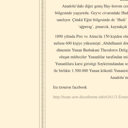
Anadolu’daki diğer geniş Hay-horom cem
bölgesinde yaşıyordu. Geyve civarındaki Hudi
sanılıyor. Çünkü Eğin bölgesinde de ‘Hudi’ 
‘ağperag’, pınarcık, kaynakçık
1890 yilinda Pire ve Atina’da 150 kişiden o
nufusu 600 kişiye yüksemişti ,Abdulhamit dön
dünemin Yunan Basbakani Theodoros Deligian
oluşan mülteciler Yunanlilar tarafindan m
Yunanlilara karsi giristigi Soykirimdandan 
ile birlikte 1.500.000 Yunan kökenli Yunanist
Anadolu’nu
Ira tzourou facebook
http://team-aow.discuforum.info/t16113-Erm