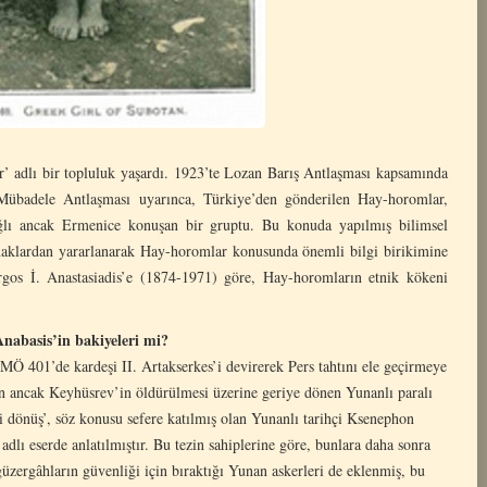
adlı bir topluluk yaşardı. 1923’te Lozan Barış Antlaşması kapsamında
 Mübadele Antlaşması uyarınca, Türkiye’den gönderilen Hay-horomlar,
ğlı ancak Ermenice konuşan bir gruptu. Bu konuda yapılmış bilimsel
ynaklardan yararlanarak Hay-horomlar konusunda önemli bilgi birikimine
gos İ. Anastasiadis’e (1874-1971) göre, Hay-horomların etnik kökeni
Anabasis’in bakiyeleri mi?
Ö 401’de kardeşi II. Artakserkes’i devirerek Pers tahtını ele geçirmeye
n ancak Keyhüsrev’in öldürülmesi üzerine geriye dönen Yunanlı paralı
ri dönüş’, söz konusu sefere katılmış olan Yunanlı tarihçi Ksenephon
dlı eserde anlatılmıştır. Bu tezin sahiplerine göre, bunlara daha sonra
üzergâhların güvenliği için bıraktığı Yunan askerleri de eklenmiş, bu