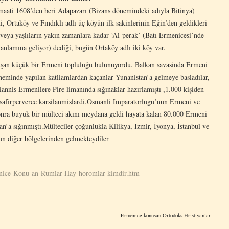
aati 1608’den beri Adapazarı (Bizans dönemindeki adıyla Bitinya)
, Ortaköy ve Fındıklı adlı üç köyün ilk sakinlerinin Eğin’den geldikleri
veya yaşlıların yakın zamanlara kadar ‘Al-perak’ (Batı Ermenicesi’nde
 anlamına geliyor) dediği, bugün Ortaköy adlı iki köy var.
luşan küçük bir Ermeni topluluğu bulunuyordu. Balkan savasinda Ermeni
eminde yapılan katliamlardan kaçanlar Yunanistan’a gelmeye basladılar,
nis Ermenilere Pire limanında sığınaklar hazırlamıştı ,1.000 kişiden
isafirperverce karsilanmislardi.Osmanli Imparatorlugu’nun Ermeni ve
sonra buyuk bir mülteci akını meydana geldi hayata kalan 80.000 Ermeni
an’a sığınmıştı.Mülteciler çoğunlukla Kilikya, Izmir, İyonya, İstanbul ve
n diğer bölgelerinden gelmekteydiler
enice-Konu-an-Rumlar-Hay-horomlar-kimdir.htm
Ermenice konusan Ortodoks Hristiyanlar