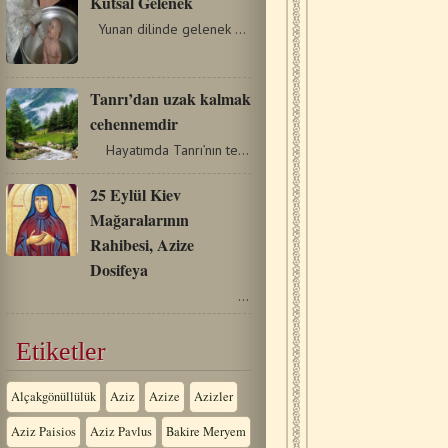
Kutsal Gelenek
Yunan dilinde gelenek kelimesi PARADHOSİS’dir ve manası…
Tanrı’dan uzak kalmak
cehennemdir
Hayatımda Tanrı’nın tesellisini hissetmediğim bir…
25 Eylül Kiev
Mağaralarının
Rahibesi, Azize
Dosifeya
…
Etiketler
Alçakgönüllülük
Aziz
Azize
Azizler
Aziz Paisios
Aziz Pavlus
Bakire Meryem