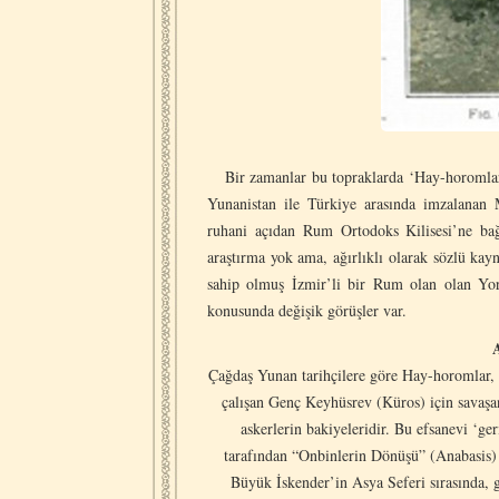
Bir zamanlar bu topraklarda ‘Hay-horomlar’ 
Yunanistan ile Türkiye arasında imzalanan
ruhani açıdan Rum Ortodoks Kilisesi’ne ba
araştırma yok ama, ağırlıklı olarak sözlü ka
sahip olmuş İzmir’li bir Rum olan olan Yor
konusunda değişik görüşler var.
Çağdaş Yunan tarihçilere göre Hay-horomlar, M
çalışan Genç Keyhüsrev (Küros) için savaşa
askerlerin bakiyeleridir. Bu efsanevi ‘ge
tarafından “Onbinlerin Dönüşü” (Anabasis) a
Büyük İskender’in Asya Seferi sırasında, g