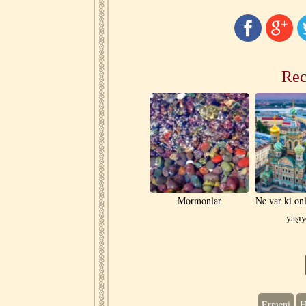
Rec
Mormonlar
Ne var ki on
yaşı
Ermeni
H