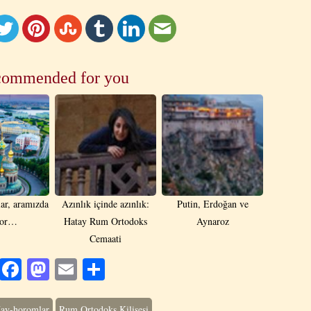
ommended for you
lar, aramızda
Azınlık içinde azınlık:
Putin, Erdoğan ve
yor…
Hatay Rum Ortodoks
Aynaroz
Cemaati
Facebook
Mastodon
Email
Share
ay-horomlar
Rum Ortodoks Kilisesi