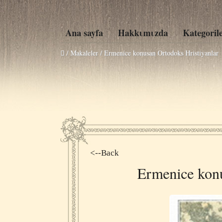
Ana sayfa
Hakkιmιzda
Kategoril
/ Makaleler /
Ermenice konusan Ortodoks Hristiyanlar
<--Back
Ermenice konu