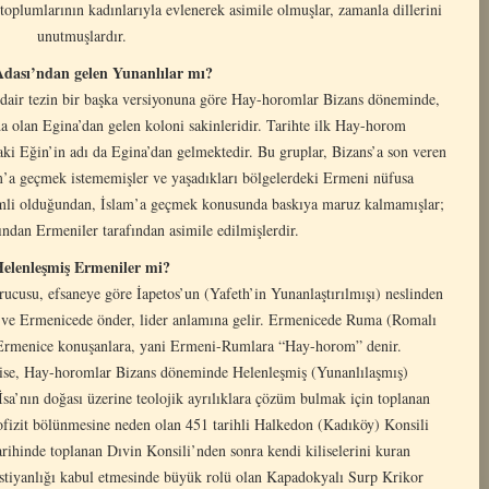
plumlarının kadınlarıyla evlenerek asimile olmuşlar, zamanla dillerini
unutmuşlardır.
Adası’ndan gelen Yunanlılar mı?
air tezin bir başka versiyonuna göre Hay-horomlar Bizans döneminde,
da olan Egina’dan gelen koloni sakinleridir. Tarihte ilk Hay-horom
aki Eğin’in adı da Egina’dan gelmektedir. Bu gruplar, Bizans’a son veren
a geçmek istememişler ve yaşadıkları bölgelerdeki Ermeni nüfusa
nemli olduğundan, İslam’a geçmek konusunda baskıya maruz kalmamışlar;
ından Ermeniler tarafından asimile edilmişlerdir.
elenleşmiş Ermeniler mi?
cusu, efsaneye göre İapetos’un (Yafeth’in Yunanlaştırılmışı) neslinden
r ve Ermenicede önder, lider anlamına gelir. Ermenicede Ruma (Romalı
 Ermenice konuşanlara, yani Ermeni-Rumlara “Hay-horom” denir.
ise, Hay-horomlar Bizans döneminde Helenleşmiş (Yunanlılaşmış)
sa’nın doğası üzerine teolojik ayrılıklara çözüm bulmak için toplanan
ofizit bölünmesine neden olan 451 tarihli Halkedon (Kadıköy) Konsili
rihinde toplanan Dıvin Konsili’nden sonra kendi kiliselerini kuran
stiyanlığı kabul etmesinde büyük rolü olan Kapadokyalı Surp Krikor