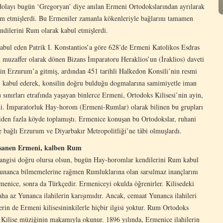
dolayı bugün ‘Gregoryan’ diye anılan Ermeni Ortodokslarından ayrılarak
am etmişlerdi. Bu Ermeniler zamanla kökenleriyle bağlarını tamamen
ndilerini Rum olarak kabul etmişlerdi.
bul eden Patrik I. Konstantios’a göre 628’de Ermeni Katolikos Esdras
n muzaffer olarak dönen Bizans İmparatoru Heraklios’un (İraklios) daveti
için Erzurum’a gitmiş, ardından 451 tarihli Halkedon Konsili’nin resmi
k’ kabul ederek, konsilin doğru bulduğu dogmalarına samimiyetle iman
sınırları etrafında yaşayan binlerce Ermeni, Ortodoks Kilisesi’nin ayin,
rdi. İmparatorluk Hay-horom (Ermeni-Rumlar) olarak bilinen bu grupları
kiden fazla köyde toplamıştı. Ermenice konuşan bu Ortodokslar, ruhani
 bağlı Erzurum ve Diyarbakır Metropolitliği’ne tâbi olmuşlardı.
sanen Ermeni, kalben Rum
 hangisi doğru olursa olsun, bugün Hay-horomlar kendilerini Rum kabul
 Yunanca bilmemelerine rağmen Rumluklarına olan sarsılmaz inançlarını
rmenice, sonra da Türkçedir. Ermeniceyi okulda öğrenirler. Kilisedeki
ha az Yunanca ilahilerin karışımıdır. Ancak, cemaat Yunanca ilahileri
rin de Ermeni kilisesininkilerle hiçbir ilgisi yoktur. Rum Ortodoks
an Kilise müziğinin makamıyla okunur. 1896 yılında, Ermenice ilahilerin