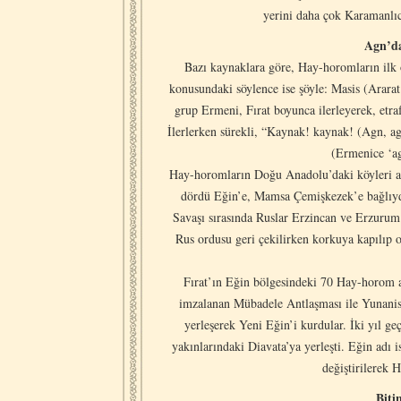
yerini daha çok Karamanlıca
Agn’da
Bazı kaynaklara göre, Hay-horomların ilk 
konusundaki söylence ise şöyle: Masis (Arara
grup Ermeni, Fırat boyunca ilerleyerek, etra
İlerlerken sürekli, “Kaynak! kaynak! (Agn, ag
(Ermenice ‘ag
Hay-horomların Doğu Anadolu’daki köyleri al
dördü Eğin’e, Mamsa Çemişkezek’e bağlıydı
Savaşı sırasında Ruslar Erzincan ve Erzurum’
Rus ordusu geri çekilirken korkuya kapılıp 
Fırat’ın Eğin bölgesindeki 70 Hay-horom ai
imzalanan Mübadele Antlaşması ile Yunanist
yerleşerek Yeni Eğin’i kurdular. İki yıl 
yakınlarındaki Diavata’ya yerleşti. Eğin ad
değiştirilerek 
Biti