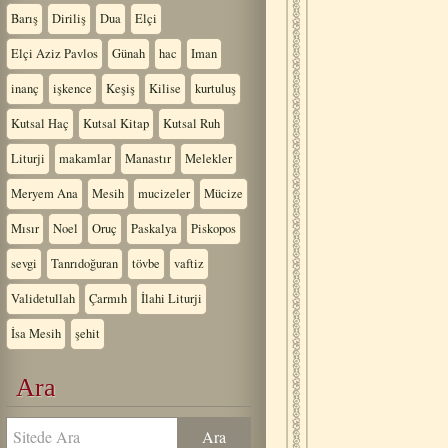
Barış
Diriliş
Dua
Elçi
Elçi Aziz Pavlos
Günah
hac
Iman
inanç
işkence
Keşiş
Kilise
kurtuluş
Kutsal Haç
Kutsal Kitap
Kutsal Ruh
Liturji
makamlar
Manastır
Melekler
Meryem Ana
Mesih
mucizeler
Mücize
Mısır
Noel
Oruç
Paskalya
Piskopos
sevgi
Tanrıdoğuran
tövbe
vaftiz
Validetullah
Çarmıh
İlahi Liturji
İsa Mesih
şehit
Ara