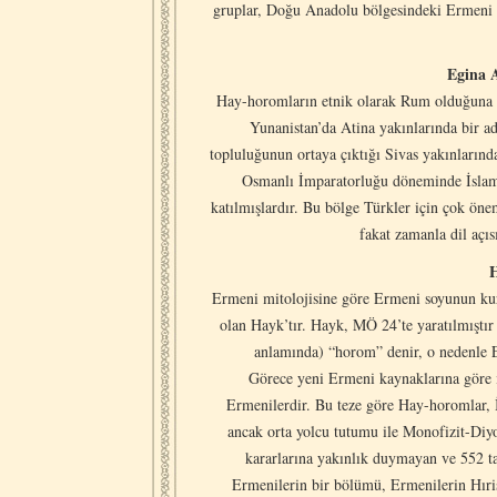
gruplar, Doğu Anadolu bölgesindeki Ermeni to
Egina 
Hay-horomların etnik olarak Rum olduğuna d
Yunanistan’da Atina yakınlarında bir a
topluluğunun ortaya çıktığı Sivas yakınlarınd
Osmanlı İmparatorluğu döneminde İslam’
katılmışlardır. Bu bölge Türkler için çok ö
fakat zamanla dil açıs
H
Ermeni mitolojisine göre Ermeni soyunun kuru
olan Hayk’tır. Hayk, MÖ 24’te yaratılmıştı
anlamında) “horom” denir, o nedenle
Görece yeni Ermeni kaynaklarına göre 
Ermenilerdir. Bu teze göre Hay-horomlar, İ
ancak orta yolcu tutumu ile Monofizit-Diy
kararlarına yakınlık duymayan ve 552 ta
Ermenilerin bir bölümü, Ermenilerin Hıri