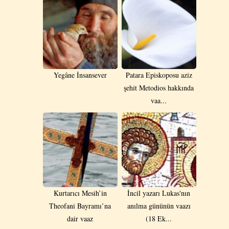
Yegâne İnsansever
Patara Episkoposu aziz
şehit Metodios hakkında
vaa...
Kurtarıcı Mesih’in
İncil yazarı Lukas'nın
Theofani Bayramı’na
anılma gününün vaazı
dair vaaz
(18 Ek...