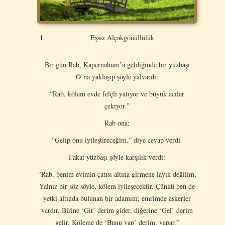
Eşsiz Alçakgönüllülük
Bir gün Rab, Kapernahum’a geldiğinde bir yüzbaşı
O’na yaklaşıp şöyle yalvardı:
“Rab, kölem evde felçli yatıyor ve büyük acılar
çekiyor.”
Rab ona:
“Gelip onu iyileştireceğim.” diye cevap verdi.
Fakat yüzbaşı şöyle karşılık verdi:
“Rab, benim evimin çatısı altına girmene layık değilim.
Yalnız bir söz söyle, kölem iyileşecektir. Çünkü ben de
yetki altında bulunan bir adamım; emrimde askerler
vardır. Birine ‘Git’ derim gider, diğerine ‘Gel’ derim
gelir. Köleme de ‘Bunu yap’ derim, yapar.”