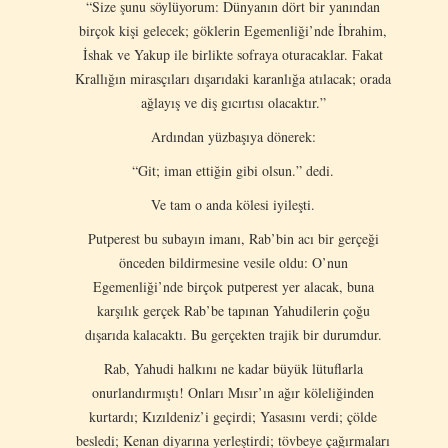
“Size şunu söylüyorum: Dünyanın dört bir yanından
birçok kişi gelecek; göklerin Egemenliği’nde İbrahim,
İshak ve Yakup ile birlikte sofraya oturacaklar. Fakat
Krallığın mirasçıları dışarıdaki karanlığa atılacak; orada
ağlayış ve diş gıcırtısı olacaktır.”
Ardından yüzbaşıya dönerek:
“Git; iman ettiğin gibi olsun.” dedi.
Ve tam o anda kölesi iyileşti.
Putperest bu subayın imanı, Rab’bin acı bir gerçeği
önceden bildirmesine vesile oldu: O’nun
Egemenliği’nde birçok putperest yer alacak, buna
karşılık gerçek Rab’be tapınan Yahudilerin çoğu
dışarıda kalacaktı. Bu gerçekten trajik bir durumdur.
Rab, Yahudi halkını ne kadar büyük lütuflarla
onurlandırmıştı! Onları Mısır’ın ağır köleliğinden
kurtardı; Kızıldeniz’i geçirdi; Yasasını verdi; çölde
besledi; Kenan diyarına yerleştirdi; tövbeye çağırmaları