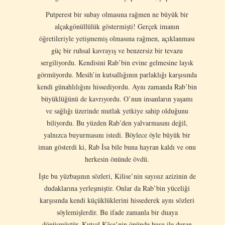
Putperest bir subay olmasına rağmen ne büyük bir
alçakgönüllülük göstermişti! Gerçek imanın
öğretileriyle yetişmemiş olmasına rağmen, açıklanması
güç bir ruhsal kavrayış ve benzersiz bir tevazu
sergiliyordu. Kendisini Rab’bin evine gelmesine layık
görmüyordu. Mesih’in kutsallığının parlaklığı karşısında
kendi günahlılığını hissediyordu. Aynı zamanda Rab’bin
büyüklüğünü de kavrıyordu. O’nun insanların yaşamı
ve sağlığı üzerinde mutlak yetkiye sahip olduğunu
biliyordu. Bu yüzden Rab’den yalvarmasını değil,
yalnızca buyurmasını istedi. Böylece öyle büyük bir
iman gösterdi ki, Rab İsa bile buna hayran kaldı ve onu
herkesin önünde övdü.
İşte bu yüzbaşının sözleri, Kilise’nin sayısız azizinin de
dudaklarına yerleşmiştir. Onlar da Rab’bin yüceliği
karşısında kendi küçüklüklerini hissederek aynı sözleri
söylemişlerdir. Bu ifade zamanla bir duaya
dönüşmüştür. Kutsal Kâse’nin önünde huşu ile duran