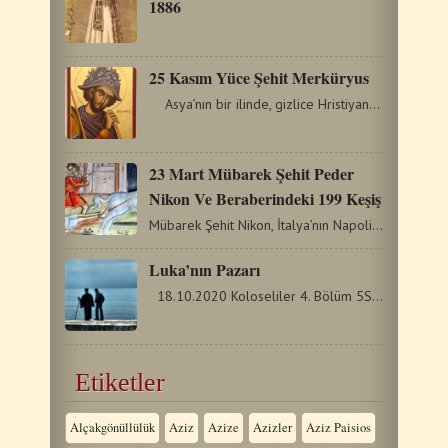
1886
25 Κasım Yüce Şehit Merküryus
Asya’nın bir ilinde, gizlice Hristiyanlığa geçmiş…
23 Mart Mübarek Şehit Peder
Nikon Ve Beraberindeki 199 Keşiş
Mübarek Şehit Nikon, İtalya’nın Napoli şehrinde doğdu.…
Luka’nın Pazarı
18.10.2020 Koloseliler 4. Bölüm 5Sizden olmayanlara karşı…
Etiketler
Alçakgönüllülük
Aziz
Azize
Azizler
Aziz Paisios