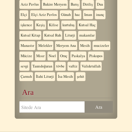
Aziz Pavlus
Bakire Meryem
Barış
Diriliş
Dua
Elçi
Elçi Aziz Pavlos
Günah
hac
Iman
inanç
işkence
Keşiş
Kilise
kurtuluş
Kutsal Haç
Kutsal Kitap
Kutsal Ruh
Liturji
makamlar
Manastır
Melekler
Meryem Ana
Mesih
mucizeler
Mücize
Mısır
Noel
Oruç
Paskalya
Piskopos
sevgi
Tanrıdoğuran
tövbe
vaftiz
Validetullah
Çarmıh
İlahi Liturji
İsa Mesih
şehit
Ara