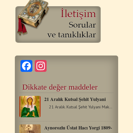
Facebook
Instagram
Dikkate değer maddeler
21 Aralık Kutsal Şehit Yulyani
21 Aralık. Kutsal Şehit Yulyani Maksimiyan döneminde…
Aynorozlu Üstat Hacı Yorgi 1809-