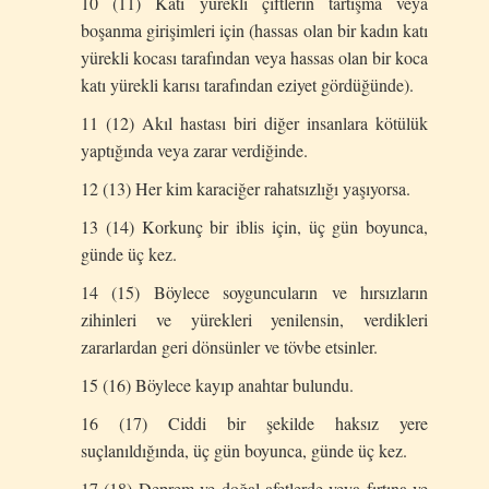
10 (11) Katı yürekli çiftlerin tartışma veya
boşanma girişimleri için (hassas olan bir kadın katı
yürekli kocası tarafından veya hassas olan bir koca
katı yürekli karısı tarafından eziyet gördüğünde).
11 (12) Akıl hastası biri diğer insanlara kötülük
yaptığında veya zarar verdiğinde.
12 (13) Her kim karaciğer rahatsızlığı yaşıyorsa.
13 (14) Korkunç bir iblis için, üç gün boyunca,
günde üç kez.
14 (15) Böylece soyguncuların ve hırsızların
zihinleri ve yürekleri yenilensin, verdikleri
zararlardan geri dönsünler ve tövbe etsinler.
15 (16) Böylece kayıp anahtar bulundu.
16 (17) Ciddi bir şekilde haksız yere
suçlanıldığında, üç gün boyunca, günde üç kez.
17 (18) Deprem ve doğal afetlerde veya fırtına ve