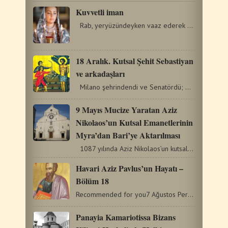
Kuvvetli iman
Rab, yeryüzündeyken vaaz ederek ve mucizeler gerçekleştirerek…
18 Aralık. Kutsal Şehit Sebastiyan
ve arkadaşları
Milano şehrindendi ve Senatördü; Mesih inancı için…
9 Mayıs Mucize Yaratan Aziz
Nikolaos’un Kutsal Emanetlerinin
Myra’dan Bari’ye Aktarılması
1087 yılında Aziz Nikolaos’un kutsal emanetleri Müslümanların…
Havari Aziz Pavlus’un Hayatı –
Bölüm 18
Recommended for you7 Ağustos Persia şehidi Dometius ve 2 öğrencisi6…
Panayia Kamariotissa Bizans