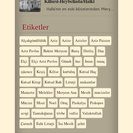
Kilisesi-Heybeliada/Halki
Halki'nin en eski kiliselerinden. Meryem Ana'ya ithaf edilmiş.…
Etiketler
Alçakgönüllülük
Aziz
Azize
Azizler
Aziz Paisios
Aziz Pavlus
Bakire Meryem
Barış
Diriliş
Dua
Elçi
Elçi Aziz Pavlos
Günah
hac
Iman
inanç
işkence
Keşiş
Kilise
kurtuluş
Kutsal Haç
Kutsal Kitap
Kutsal Ruh
Liturji
makamlar
Manastır
Melekler
Meryem Ana
Mesih
mucizeler
Mücize
Mısır
Noel
Oruç
Paskalya
Piskopos
sevgi
Tanrıdoğuran
tövbe
vaftiz
Validetullah
Çarmıh
İlahi Liturji
İsa Mesih
şehit