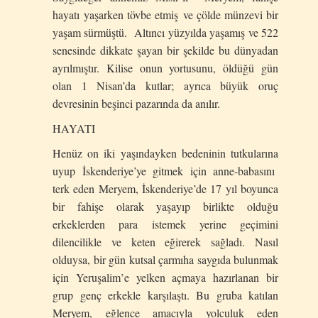
hayatı yaşarken tövbe etmiş ve çölde münzevi bir
yaşam sürmüştü. Altıncı yüzyılda yaşamış ve 522
senesinde dikkate şayan bir şekilde bu dünyadan
ayrılmıştır. Kilise onun yortusunu, öldüğü gün
olan 1 Nisan’da kutlar; ayrıca büyük oruç
devresinin beşinci pazarında da anılır.
HAYATI
Henüz on iki yaşındayken bedeninin tutkularına
uyup İskenderiye’ye gitmek için anne-babasını
terk eden Meryem, İskenderiye’de 17 yıl boyunca
bir fahişe olarak yaşayıp birlikte olduğu
erkeklerden para istemek yerine geçimini
dilencilikle ve keten eğirerek sağladı. Nasıl
olduysa, bir gün kutsal çarmıha saygıda bulunmak
için Yeruşalim’e yelken açmaya hazırlanan bir
grup genç erkekle karşılaştı. Bu gruba katılan
Meryem, eğlence amacıyla yolculuk eden