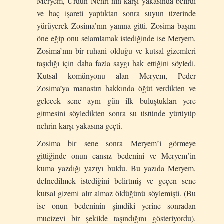
Meryem, Ürdün Nehri’nin karşı yakasında belirdi
ve haç işareti yaptıktan sonra suyun üzerinde
yürüyerek Zosima’nın yanına gitti. Zosima başını
öne eğip onu selamlamak istediğinde ise Meryem,
Zosima’nın bir ruhani olduğu ve kutsal gizemleri
taşıdığı için daha fazla saygı hak ettiğini söyledi.
Kutsal komünyonu alan Meryem, Peder
Zosima’ya manastırı hakkında öğüt verdikten ve
gelecek sene aynı gün ilk buluştukları yere
gitmesini söyledikten sonra su üstünde yürüyüp
nehrin karşı yakasına geçti.
Zosima bir sene sonra Meryem’i görmeye
gittiğinde onun cansız bedenini ve Meryem’in
kuma yazdığı yazıyı buldu. Bu yazıda Meryem,
defnedilmek istediğini belirtmiş ve geçen sene
kutsal gizemi alır almaz öldüğünü söylemişti. (Bu
ise onun bedeninin şimdiki yerine sonradan
mucizevi bir şekilde taşındığını gösteriyordu).