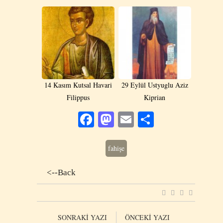
14 Kasım Kutsal Havari
29 Eylül Ustyuglu Aziz
Filippus
Kiprian
Facebook
Mastodon
Email
Share
fahişe
<--Back
SONRAKİ YAZI
ÖNCEKİ YAZI