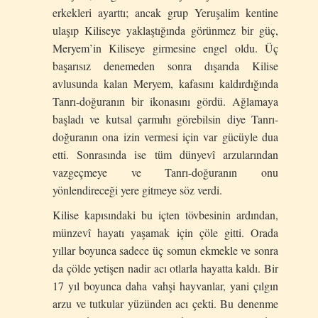
erkekleri ayarttı; ancak grup Yeruşalim kentine
ulaşıp Kiliseye yaklaştığında görünmez bir güç,
Meryem’in Kiliseye girmesine engel oldu. Üç
başarısız denemeden sonra dışarıda Kilise
avlusunda kalan Meryem, kafasını kaldırdığında
Tanrı-doğuranın bir ikonasını gördü. Ağlamaya
başladı ve kutsal çarmıhı görebilsin diye Tanrı-
doğuranın ona izin vermesi için var gücüyle dua
etti. Sonrasında ise tüm dünyevî arzularından
vazgeçmeye ve Tanrı-doğuranın onu
yönlendireceği yere gitmeye söz verdi.
Kilise kapısındaki bu içten tövbesinin ardından,
münzevî hayatı yaşamak için çöle gitti. Orada
yıllar boyunca sadece üç somun ekmekle ve sonra
da çölde yetişen nadir acı otlarla hayatta kaldı. Bir
17 yıl boyunca daha vahşi hayvanlar, yani çılgın
arzu ve tutkular yüzünden acı çekti. Bu denenme