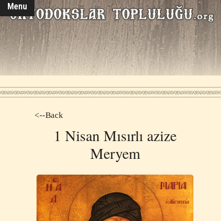
Menu
<--Back
1 Nisan Μısırlı azize
Meryem