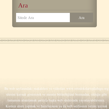
Ara
Bu web sayfasındaki makaleleri ve videoları
www.ortodokslartoplulugu.org
sitesini kaynak göstererek ve metnin bütünlüğünü bozmadan, olduğu gibi
tamamını alıntılamak şartıyla başka web sitelerinde yayınlayabilirsiniz.
Kısmen alıntı yapmak ve hazırlayanın ya da web sayfasının ismini kaynak