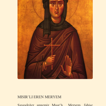
MISIR’LI
EREN
MERYEM
Saygıdeğer annemiz Mısır’lı Meryem, fahişe