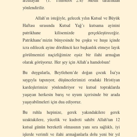
arzulayan’’ (1. Timoteos 2:4) Mesih tarafından
yönlendirilir.
Allah’ın isteğiyle, gelecek yılın Kutsal ve Büyük
Haftası sırasında Kutsal Yağ’ı kutsama ayinini
patrikhane kilisemizde gerçekleştireceğiz.
Patrikhane’mizin bünyesinde bu çoşku ve huşu içinde
icra edilecek ayine dördüncü kez başkanlık etmeye layık
görülmemizi naçizliğimize eşsiz bir ilahi armağan
olarak görüyoruz. Her şey için Allah’a hamdolsun!
Bu duygularla, Beytlehem’de doğan çocuk İsa’ya
saygıyla tapınıyor, düşüncelerimizi oradaki Hristiyan
kardeşlerimize yönlendiriyor ve kutsal topraklarda
yaşayan herkesin barış ve uyum içerisinde bir arada
yaşayabilmeleri için dua ediyoruz.
Bu ruhla hepinize, gerek yakındakilere gerek
uzaktakilere, yücelik ve kudreti sahibi Allah’tan 12
kutsal günün bereketli olmasının yanı sıra sağlıklı, iyi
işlerde verimli ve ilahi armağanlarla dolu yeni bir yıl