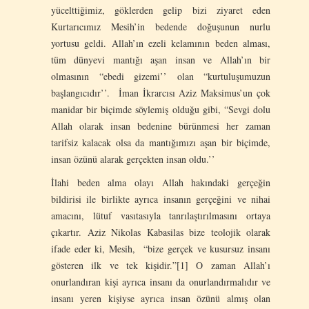
yücelttiğimiz, göklerden gelip bizi ziyaret eden
Kurtarıcımız Mesih’in bedende doğuşunun nurlu
yortusu geldi. Allah’ın ezeli kelamının beden alması,
tüm dünyevi mantığı aşan insan ve Allah’ın bir
olmasının “ebedi gizemi’’ olan “kurtuluşumuzun
başlangıcıdır’’. İman İkrarcısı Aziz Maksimus’un çok
manidar bir biçimde söylemiş olduğu gibi, “Sevgi dolu
Allah olarak insan bedenine bürünmesi her zaman
tarifsiz kalacak olsa da mantığımızı aşan bir biçimde,
insan özünü alarak gerçekten insan oldu.’’
İlahi beden alma olayı Allah hakındaki gerçeğin
bildirisi ile birlikte ayrıca insanın gerçeğini ve nihai
amacını, lütuf vasıtasıyla tanrılaştırılmasını ortaya
çıkartır. Aziz Nikolas Kabasilas bize teolojik olarak
ifade eder ki, Mesih, “bize gerçek ve kusursuz insanı
gösteren ilk ve tek kişidir.”[1] O zaman Allah’ı
onurlandıran kişi ayrıca insanı da onurlandırmalıdır ve
insanı yeren kişiyse ayrıca insan özünü almış olan