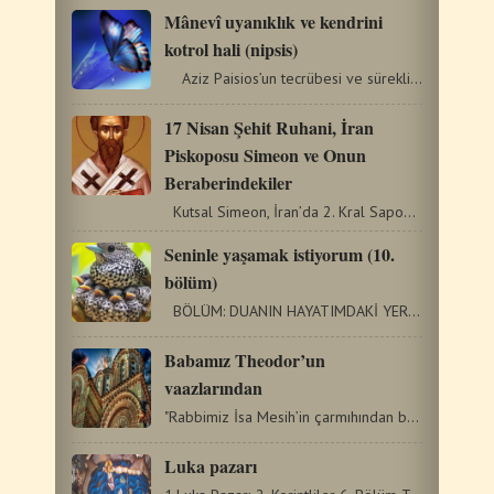
Mânevî uyanıklık ve kendrini
kotrol hali (nipsis)
Aziz Paisios’un tecrübesi ve sürekli nipsis çalışması…
17 Nisan Şehit Ruhani, İran
Piskoposu Simeon ve Onun
Beraberindekiler
Kutsal Simeon, İran’da 2. Kral Sapon’un büyük…
Seninle yaşamak istiyorum (10.
bölüm)
BÖLÜM: DUANIN HAYATIMDAKİ YERİ NEDİR? ÖNCELİKLE, duanın…
Babamız Theodor’un
vaazlarından
"Rabbimiz İsa Mesih’in çarmıhından başka bir şeyle asla…
Luka pazarı