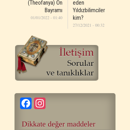
(Theofanya) Ön
eden
Bayramı
Yıldızbilimciler
kim?
01/01/2022 - 01:40
27/12/2021 - 00:32
Facebook
Instagram
Dikkate değer maddeler