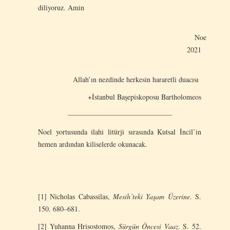
diliyoruz. Amin
Noel
2021
Allah’ın nezdinde herkesin hararetli duacısı
+İstanbul Başepiskoposu Bartholomeos
——————————————–
Noel yortusunda ilahi litürji sırasında Kutsal İncil’in
hemen ardından kiliselerde okunacak.
[1] Nicholas Cabassilas,
Mesih’teki Yaşam Üzerine
. S.
150. 680–681.
[2] Yuhanna Hrisostomos,
Sürgün Öncesi Vaaz
. S. 52.