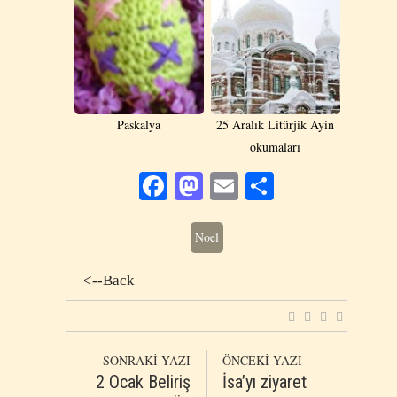
Paskalya
25 Aralık Litürjik Ayin
okumaları
Facebook
Mastodon
Email
Share
Noel
<--Back
SONRAKİ YAZI
ÖNCEKİ YAZI
2 Ocak Beliriş
İsa’yı ziyaret