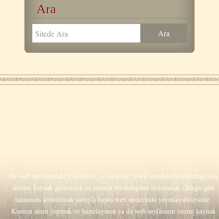
Ara
Bu web sayfasındaki makaleleri ve videoları
www.ortodokslartoplulugu.org
sitesini kaynak göstererek ve metnin bütünlüğünü bozmadan, olduğu gibi
tamamını alıntılamak şartıyla başka web sitelerinde yayınlayabilirsiniz.
Kısmen alıntı yapmak ve hazırlayanın ya da web sayfasının ismini kaynak