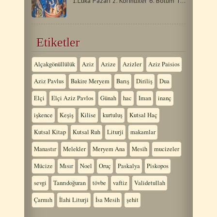
1.Luka Pazarı 2. Korintliler 6. Bölüm Tanrı'yla birlikte…
Etiketler
Alçakgönüllülük
Aziz
Azize
Azizler
Aziz Paisios
Aziz Pavlus
Bakire Meryem
Barış
Diriliş
Dua
Elçi
Elçi Aziz Pavlos
Günah
hac
Iman
inanç
işkence
Keşiş
Kilise
kurtuluş
Kutsal Haç
Kutsal Kitap
Kutsal Ruh
Liturji
makamlar
Manastır
Melekler
Meryem Ana
Mesih
mucizeler
Mücize
Mısır
Noel
Oruç
Paskalya
Piskopos
sevgi
Tanrıdoğuran
tövbe
vaftiz
Validetullah
Çarmıh
İlahi Liturji
İsa Mesih
şehit