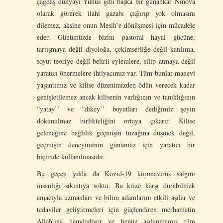
çağdaş dünyayı Yunus gibi başka bir günahkar Ninova
olarak görerek ilahi gazabı çağırıp yok olmasını
dilemez, aksine onun Mesih’e dönüşmesi için mücadele
eder. Günümüzde bizim pastoral hayal gücüne,
tartışmaya değil diyoloğa, çekimserliğe değil katılıma,
soyut teoriye değil belirli eylemlere, silip atmaya değil
yaratıcı önermelere ihtiyacımız var. Tüm bunlar manevi
yaşantımız ve kilise düzenimizden ödün verecek kadar
genişletilemez ancak kilisenin varlığının ve tanıklığının
“yatay’’ ve “dikey’’ boyutları dediğimiz şeyin
dokunulmaz birlikteliğini ortaya çıkarır. Kilise
geleneğine bağlılık geçmişin tuzağına düşmek değil,
geçmişin deneyiminin günümüz için yaratıcı bir
biçimde kullanılmasıdır.
Bu geçen yılda da Kovid-19 koronavirüs salgını
insanlığı sıkıntıya soktu. Bu krize karşı durabilmek
amacıyla uzmanları ve bilim adamlarını etkili aşılar ve
tedaviler geliştirmeleri için güçlendiren merhametin
Allah’ına hamdediyor ve henüz aşılanmamış tüm