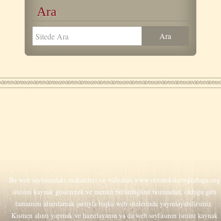
Ara
Bu web sayfasındaki makaleleri ve videoları
www.ortodokslartoplulugu.org
sitesini kaynak göstererek ve metnin bütünlüğünü bozmadan, olduğu gibi
tamamını alıntılamak şartıyla başka web sitelerinde yayınlayabilirsiniz.
Kısmen alıntı yapmak ve hazırlayanın ya da web sayfasının ismini kaynak