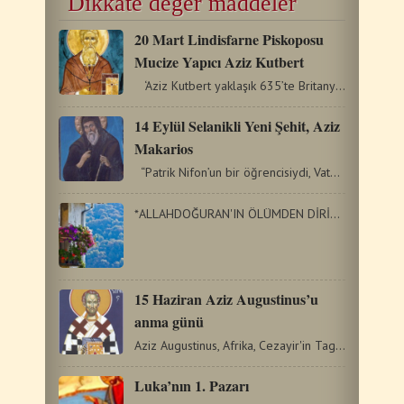
Dikkate değer maddeler
20 Mart Lindisfarne Piskoposu
Mucize Yapıcı Aziz Kutbert
‘Aziz Kutbert yaklaşık 635’te Britanya’da doğdu…
14 Eylül Selanikli Yeni Şehit, Aziz
Makarios
“Patrik Nifon’un bir öğrencisiydi, Vatopedi Manastırı’nda…
*ALLAHDOĞURAN'IN ÖLÜMDEN DİRİLDİKTEN SONRA RABBİ İLK…
15 Haziran Aziz Augustinus’u
anma günü
Aziz Augustinus, Afrika, Cezayir'in Tagaste şehrinde doğdu.…
Luka’nın 1. Pazarı