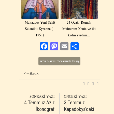
Mukaddes Yeni Şehit
24 Ocak Romalı
Selanikli Kyranna (+
Muhterem Xenia ve iki
1751)
kadın yardım...
Facebook
Mastodon
Email
Share
Aziz Savas mezarında keşiş
<--Back
SONRAKİ YAZI
ÖNCEKİ YAZI
4 Temmuz Aziz
3 Temmuz
İkonograf
Kapadokya’daki