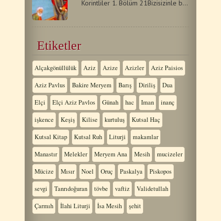
Korintliler 1. Bölüm 21Bizisizinle birlikte Mesih'te…
Etiketler
Alçakgönüllülük
Aziz
Azize
Azizler
Aziz Paisios
Aziz Pavlus
Bakire Meryem
Barış
Diriliş
Dua
Elçi
Elçi Aziz Pavlos
Günah
hac
Iman
inanç
işkence
Keşiş
Kilise
kurtuluş
Kutsal Haç
Kutsal Kitap
Kutsal Ruh
Liturji
makamlar
Manastır
Melekler
Meryem Ana
Mesih
mucizeler
Mücize
Mısır
Noel
Oruç
Paskalya
Piskopos
sevgi
Tanrıdoğuran
tövbe
vaftiz
Validetullah
Çarmıh
İlahi Liturji
İsa Mesih
şehit