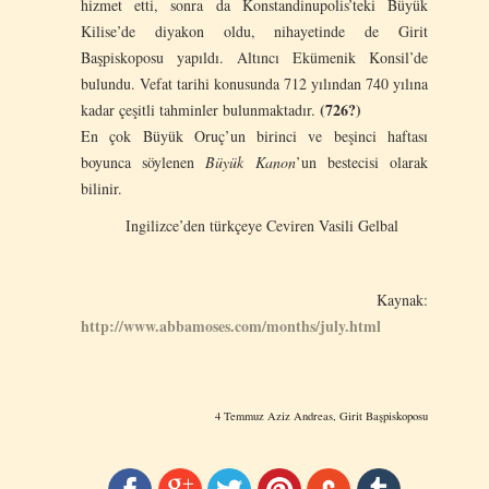
hizmet etti, sonra da Konstandinupolis’teki Büyük
Kilise’de diyakon oldu, nihayetinde de Girit
Başpiskoposu yapıldı. Altıncı Ekümenik Konsil’de
bulundu. Vefat tarihi konusunda 712 yılından 740 yılına
(726?)
kadar çeşitli tahminler bulunmaktadır.
En çok Büyük Oruç’un birinci ve beşinci haftası
boyunca söylenen
Büyük Kanon
’un bestecisi olarak
bilinir.
Ingilizce’den türkçeye Ceviren Vasili Gelbal
Kaynak:
http://www.abbamoses.com/months/july.html
4 Temmuz Aziz Andreas, Girit Başpiskoposu