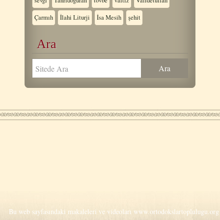
sevgi
Tanrıdoğuran
tövbe
vaftiz
Validetullah
Çarmıh
İlahi Liturji
İsa Mesih
şehit
Ara
Bu web sayfasındaki makaleleri ve videoları
www.ortodokslartoplulugu.org