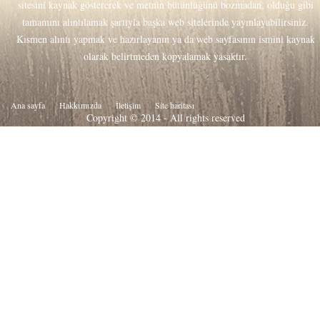
sitesini kaynak göstererek ve metnin bütünlüğünü bozmadan, olduğu gibi
tamamını alıntılamak şartıyla başka web sitelerinde yayınlayabilirsiniz.
Kısmen alıntı yapmak ve hazırlayanın ya da web sayfasının ismini kaynak
olarak belirtmeden kopyalamak yasaktır.
Ana sayfa
Hakkιmιzda
İletişim
Site haritası
Copyright © 2014 - All rights reserved