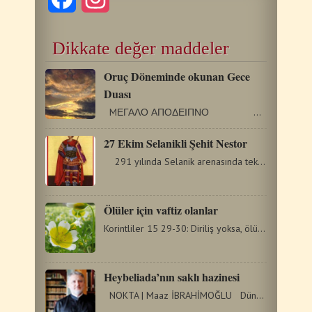
Dikkate değer maddeler
Oruç Döneminde okunan Gece
Duası
MΕΓΑΛΟ ΑΠΟΔΕΙΠΝΟ …
27 Ekim Selanikli Şehit Nestor
291 yılında Selanik arenasında teke tek dövüşler…
Ölüler için vaftiz olanlar
Korintliler 15 29-30: Diriliş yoksa, ölüler için vaftiz…
Heybeliada’nın saklı hazinesi
NOKTA | Maaz İBRAHİMOĞLU Dünyada eski eserlerin bulunduğu…