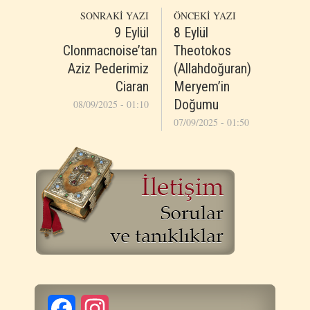
SONRAKİ YAZI
ÖNCEKİ YAZI
9 Eylül
8 Eylül
Clonmacnoise’tan
Theotokos
Aziz Pederimiz
(Allahdoğuran)
Ciaran
Meryem’in
Doğumu
08/09/2025 - 01:10
07/09/2025 - 01:50
Facebook
Instagram