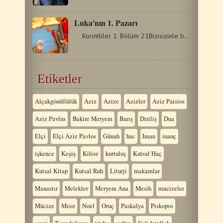
Luka’nın 1. Pazarı
Korintliler 1. Bölüm 21Bizisizinle birlikte Mesih'te…
Etiketler
Alçakgönüllülük
Aziz
Azize
Azizler
Aziz Paisios
Aziz Pavlus
Bakire Meryem
Barış
Diriliş
Dua
Elçi
Elçi Aziz Pavlos
Günah
hac
Iman
inanç
işkence
Keşiş
Kilise
kurtuluş
Kutsal Haç
Kutsal Kitap
Kutsal Ruh
Liturji
makamlar
Manastır
Melekler
Meryem Ana
Mesih
mucizeler
Mücize
Mısır
Noel
Oruç
Paskalya
Piskopos