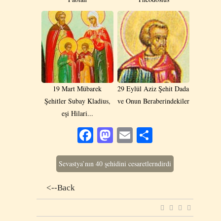
19 Mart Mübarek
29 Eylül Aziz Şehit Dada
Şehitler Subay Kladius,
ve Onun Beraberindekiler
eşi Hilari...
Facebook
Mastodon
Email
Share
Sevastya’nın 40 şehidini cesaretlerndirdi
<--Back