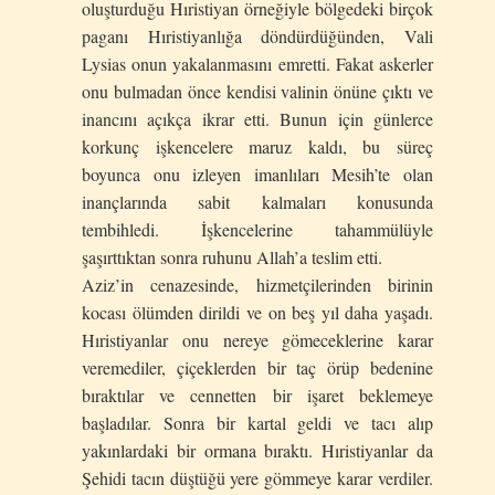
oluşturduğu Hıristiyan örneğiyle bölgedeki birçok
paganı Hıristiyanlığa döndürdüğünden, Vali
Lysias onun yakalanmasını emretti. Fakat askerler
onu bulmadan önce kendisi valinin önüne çıktı ve
inancını açıkça ikrar etti. Bunun için günlerce
korkunç işkencelere maruz kaldı, bu süreç
boyunca onu izleyen imanlıları Mesih’te olan
inançlarında sabit kalmaları konusunda
tembihledi. İşkencelerine tahammülüyle
şaşırttıktan sonra ruhunu Allah’a teslim etti.
Aziz’in cenazesinde, hizmetçilerinden birinin
kocası ölümden dirildi ve on beş yıl daha yaşadı.
Hıristiyanlar onu nereye gömeceklerine karar
veremediler, çiçeklerden bir taç örüp bedenine
bıraktılar ve cennetten bir işaret beklemeye
başladılar. Sonra bir kartal geldi ve tacı alıp
yakınlardaki bir ormana bıraktı. Hıristiyanlar da
Şehidi tacın düştüğü yere gömmeye karar verdiler.