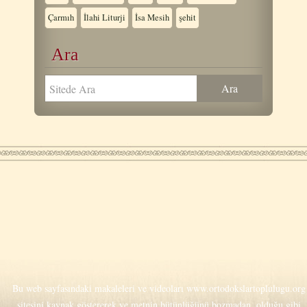
Çarmıh
İlahi Liturji
İsa Mesih
şehit
Ara
Bu web sayfasındaki makaleleri ve videoları
www.ortodokslartoplulugu.org
sitesini kaynak göstererek ve metnin bütünlüğünü bozmadan, olduğu gibi