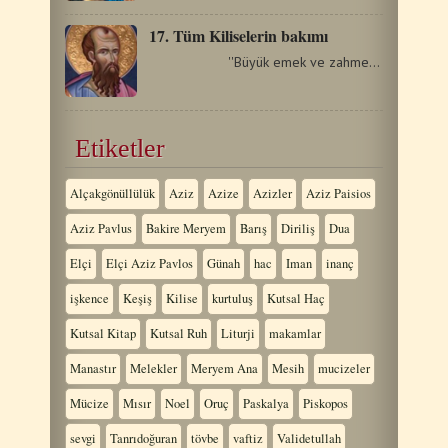
17. Tüm Kiliselerin bakımı
''Büyük emek ve zahmetlerle,çoğu…
Etiketler
Alçakgönüllülük
Aziz
Azize
Azizler
Aziz Paisios
Aziz Pavlus
Bakire Meryem
Barış
Diriliş
Dua
Elçi
Elçi Aziz Pavlos
Günah
hac
Iman
inanç
işkence
Keşiş
Kilise
kurtuluş
Kutsal Haç
Kutsal Kitap
Kutsal Ruh
Liturji
makamlar
Manastır
Melekler
Meryem Ana
Mesih
mucizeler
Mücize
Mısır
Noel
Oruç
Paskalya
Piskopos
sevgi
Tanrıdoğuran
tövbe
vaftiz
Validetullah