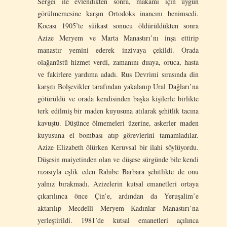
Sergei ile evlendikten sonra, makamı için uygun
görülmemesine karşın Ortodoks inancını benimsedi.
Kocası 1905’te süikast sonucu öldürüldükten sonra
Azize Meryem ve Marta Manastırı’nı inşa ettirip
manastır yemini ederek inzivaya çekildi. Orada
olağanüstü hizmet verdi, zamanını duaya, oruca, hasta
ve fakirlere yardıma adadı. Rus Devrimi sırasında din
karşıtı Bolşevikler tarafından yakalanıp Ural Dağları’na
götürüldü ve orada kendisinden başka kişilerle birlikte
terk edilmiş bir maden kuyusuna atılarak şehitlik tacına
kavuştu. Düşünce ölmemeleri üzerine, askerler maden
kuyusuna el bombası atıp görevlerini tamamladılar.
Azize Elizabeth ölürken Keruvsal bir ilahi söylüyordu.
Düşesin maiyetinden olan ve düşese sürgünde bile kendi
rızasıyla eşlik eden Rahibe Barbara şehitlikte de onu
yalnız bırakmadı. Azizelerin kutsal emanetleri ortaya
çıkarılınca önce Çin’e, ardından da Yeruşalim’e
aktarılıp Mecdelli Meryem Kadınlar Manastırı’na
yerleştirildi. 1981’de kutsal emanetleri açılınca