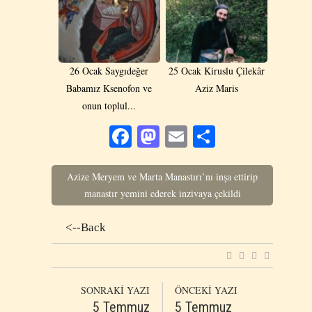
26 Ocak Saygıdeğer
25 Ocak Kiruslu Çilekâr
Babamız Ksenofon ve
Aziz Maris
onun toplul...
Facebook
Mastodon
Email
Share
Azize Meryem ve Marta Manastırı’nı inşa ettirip
manastır yemini ederek inzivaya çekildi
<--Back
SONRAKİ YAZI
ÖNCEKİ YAZI
5 Temmuz
5 Temmuz