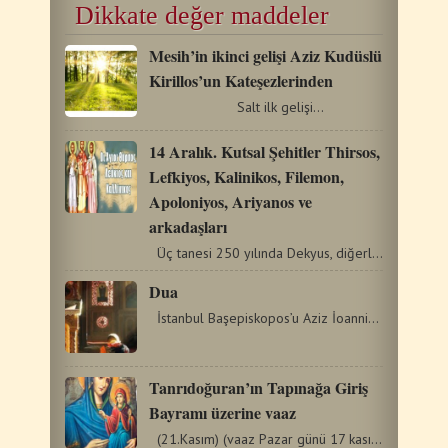
Dikkate değer maddeler
Mesih’in ikinci gelişi Aziz Kudüslü
Kirillos’un Kateşezlerinden
Salt ilk gelişi…
14 Aralık. Kutsal Şehitler Thirsos,
Lefkiyos, Kalinikos, Filemon,
Apoloniyos, Ariyanos ve
arkadaşları
Üç tanesi 250 yılında Dekyus, diğerleri de 290 yılında…
Dua
İstanbul Başepiskopos’u Aziz İoannis Hrisostomos’un…
Tanrıdoğuran’ın Tapınağa Giriş
Bayramı üzerine vaaz
(21.Kasım) (vaaz Pazar günü 17 kasım içindir) 21 kasım…