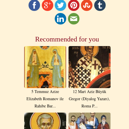
Recommended for you
5 Temmuz Azize
12 Mart Aziz Büyük
Elizabeth Romanov ile
Gregor (Diyalog Yazarı),
Rahibe Bar...
Roma P...