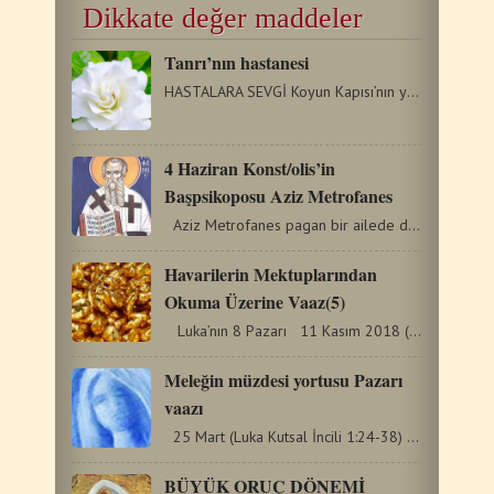
Dikkate değer maddeler
Tanrı’nın hastanesi
HASTALARA SEVGİ Koyun Kapısı’nın yanında bulunan ve Betsayda…
4 Ηaziran Konst/olis’in
Başpsikoposu Aziz Metrofanes
Aziz Metrofanes pagan bir ailede doğmuş olsa da, sonradan…
Havarilerin Mektuplarından
Okuma Üzerine Vaaz(5)
Luka’nın 8 Pazarı 11 Kasım 2018 (2.Korintoslulara…
Meleğin müzdesi yortusu Pazarı
vaazı
25 Mart (Luka Kutsal İncili 1:24-38) Bugün bütün insanlar…
BÜYÜK ORUÇ DÖNEMİ