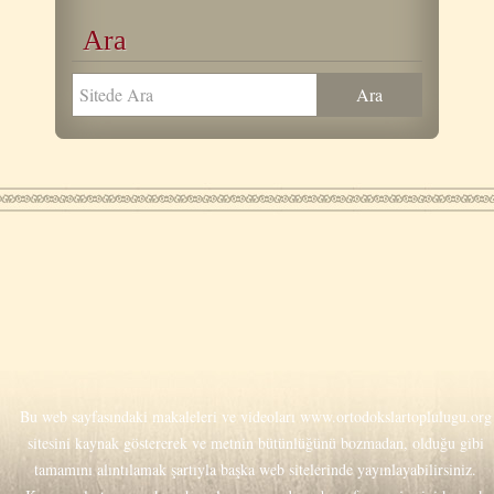
Ara
Bu web sayfasındaki makaleleri ve videoları
www.ortodokslartoplulugu.org
sitesini kaynak göstererek ve metnin bütünlüğünü bozmadan, olduğu gibi
tamamını alıntılamak şartıyla başka web sitelerinde yayınlayabilirsiniz.