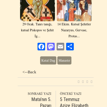
29 Ocak. Tanrı tanığı,
14 Ekim. Kutsal Şehitler
kutsal Piskopos ve Şehit
Nazaryus, Gervase,
İg...
Protas...
Facebook
Mastodon
Email
Share
Kutal Dag
Manastır
<--Back
SONRAKİ YAZI
ÖNCEKİ YAZI
Mata’nın 5.
5 Temmuz
Pazarı
Azize Elizabeth