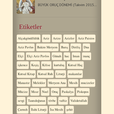
BÜYÜK ORUÇ DÖNEMİ (Takvim 2015) Not: Aşağıdaki…
Etiketler
Alçakgönüllülük
Aziz
Azize
Azizler
Aziz Paisios
Aziz Pavlus
Bakire Meryem
Barış
Diriliş
Dua
Elçi
Elçi Aziz Pavlos
Günah
hac
Iman
inanç
işkence
Keşiş
Kilise
kurtuluş
Kutsal Haç
Kutsal Kitap
Kutsal Ruh
Liturji
makamlar
Manastır
Melekler
Meryem Ana
Mesih
mucizeler
Mücize
Mısır
Noel
Oruç
Paskalya
Piskopos
sevgi
Tanrıdoğuran
tövbe
vaftiz
Validetullah
Çarmıh
İlahi Liturji
İsa Mesih
şehit