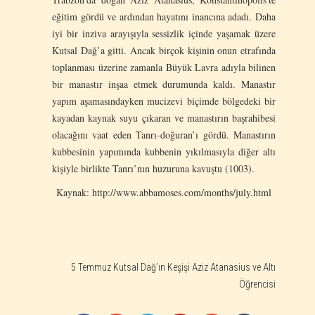
eğitim gördü ve ardından hayatını inancına adadı. Daha
iyi bir inziva arayışıyla sessizlik içinde yaşamak üzere
Kutsal Dağ’a gitti. Ancak birçok kişinin onun etrafında
toplanması üzerine zamanla Büyük Lavra adıyla bilinen
bir manastır inşaa etmek durumunda kaldı. Manastır
yapım aşamasındayken mucizevi biçimde bölgedeki bir
kayadan kaynak suyu çıkaran ve manastırın başrahibesi
olacağını vaat eden Tanrı-doğuran’ı gördü. Manastırın
kubbesinin yapımında kubbenin yıkılmasıyla diğer altı
kişiyle birlikte Tanrı’nın huzuruna kavuştu (1003).
Kaynak: http://www.abbamoses.com/months/july.html
5 Temmuz Kutsal Dağ’ın Keşişi Aziz Atanasius ve Altı
Öğrencisi